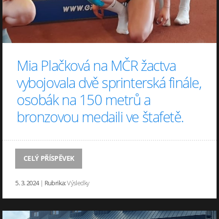
Mia Plačková na MČR žactva
vybojovala dvě sprinterská finále,
osobák na 150 metrů a
bronzovou medaili ve štafetě.
CELÝ PŘÍSPĚVEK
5. 3. 2024
|
Rubrika:
Výsledky