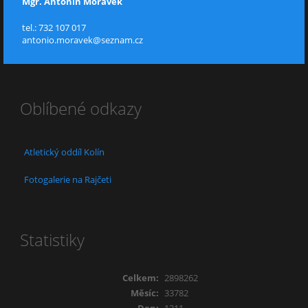
Mgr. Antonín Morávek
tel.: 732 107 017
antonio.moravek@seznam.cz
Oblíbené odkazy
Atletický oddíl Kolín
Fotogalerie na Rajčeti
Statistiky
Celkem:
2898262
Měsíc:
33782
Den:
1211