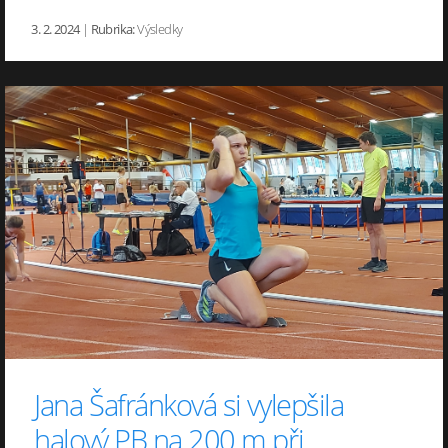
3. 2. 2024
|
Rubrika:
Výsledky
Jana Šafránková si vylepšila
halový PB na 200 m při