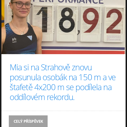
Mia si na Strahově znovu
posunula osobák na 150 m a ve
štafetě 4x200 m se podílela na
oddílovém rekordu.
CELÝ PŘÍSPĚVEK