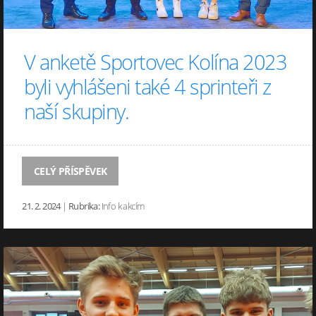
V anketě Sportovec Kolína 2023
byli vyhlášeni také 4 sprinteři z
naší skupiny.
CELÝ PŘÍSPĚVEK
21. 2. 2024
|
Rubrika:
Info k akcím