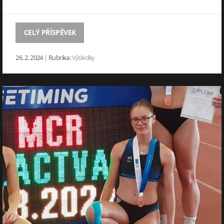
CELÝ PŘÍSPĚVEK
26. 2. 2024
|
Rubrika:
Výsledky