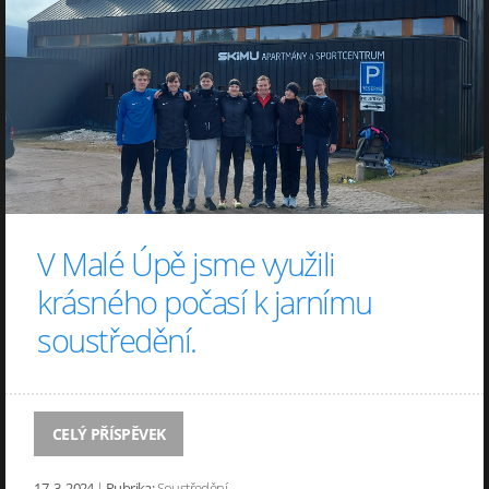
V Malé Úpě jsme využili
krásného počasí k jarnímu
soustředění.
CELÝ PŘÍSPĚVEK
17. 3. 2024
|
Rubrika:
Soustředění