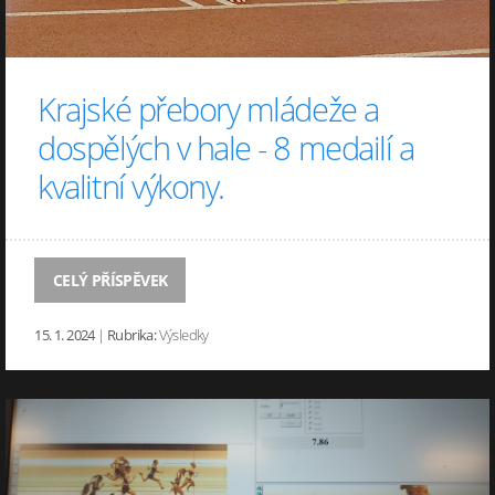
Krajské přebory mládeže a
dospělých v hale - 8 medailí a
kvalitní výkony.
CELÝ PŘÍSPĚVEK
15. 1. 2024
|
Rubrika:
Výsledky