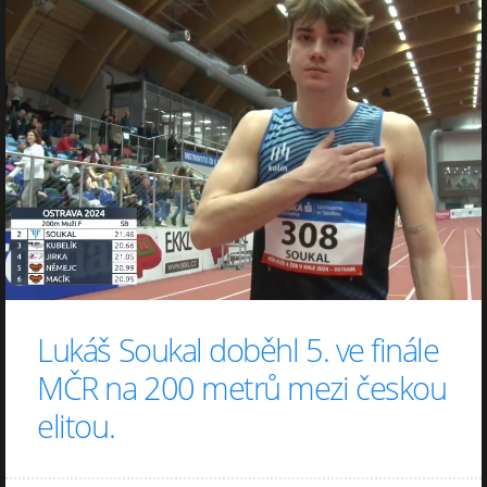
Lukáš Soukal doběhl 5. ve finále
MČR na 200 metrů mezi českou
elitou.