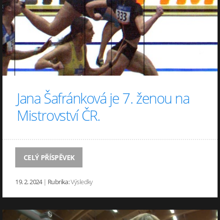
Jana Šafránková je 7. ženou na
Mistrovství ČR.
CELÝ PŘÍSPĚVEK
19. 2. 2024
|
Rubrika:
Výsledky