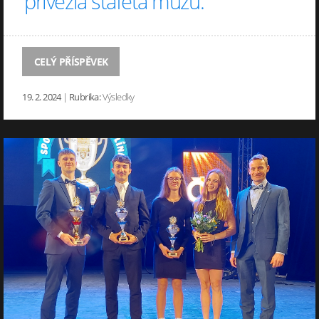
přivezla štafeta mužů.
CELÝ PŘÍSPĚVEK
19. 2. 2024
|
Rubrika:
Výsledky