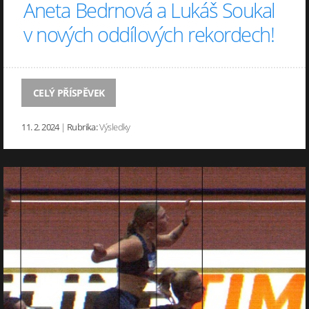
Aneta Bedrnová a Lukáš Soukal
v nových oddílových rekordech!
CELÝ PŘÍSPĚVEK
11. 2. 2024
|
Rubrika:
Výsledky