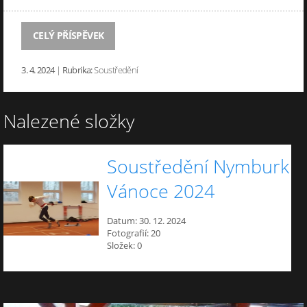
CELÝ PŘÍSPĚVEK
3. 4. 2024
|
Rubrika:
Soustředění
Nalezené složky
Soustředění Nymburk
Vánoce 2024
Datum:
30. 12. 2024
Fotografií:
20
Složek:
0