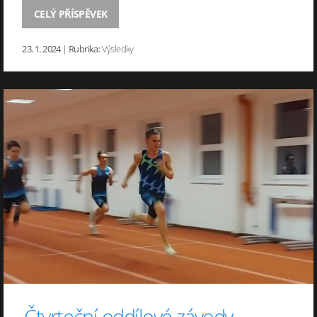
CELÝ PŘÍSPĚVEK
23. 1. 2024
|
Rubrika:
Výsledky
Čtvrteční oddílové závody