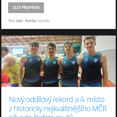
CELÝ PŘÍSPĚVEK
19. 2. 2024
|
Rubrika:
Výsledky
Nový oddílový rekord a 4. místo
z historicky nejkvalitnějšího MČR