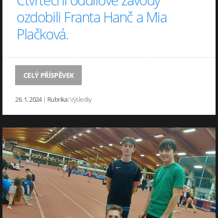
ozdobili Franta Hanč a Mia
Plačková.
CELÝ PŘÍSPĚVEK
26. 1. 2024
|
Rubrika:
Výsledky