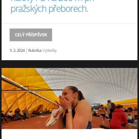
pražských přeborech.
CELÝ PŘÍSPĚVEK
5. 2. 2024
|
Rubrika:
Výsledky