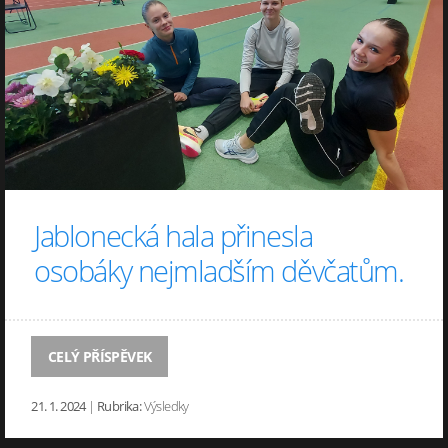
Jablonecká hala přinesla
osobáky nejmladším děvčatům.
CELÝ PŘÍSPĚVEK
21. 1. 2024
|
Rubrika:
Výsledky