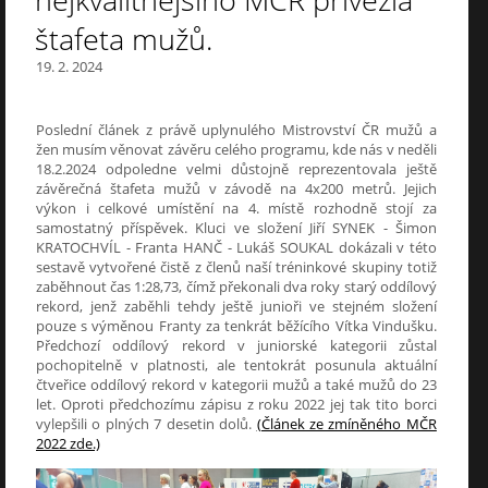
nejkvalitnějšího MČR přivezla
štafeta mužů.
19. 2. 2024
Poslední článek z právě uplynulého Mistrovství ČR mužů a
žen musím věnovat závěru celého programu, kde nás v neděli
18.2.2024 odpoledne velmi důstojně reprezentovala ještě
závěrečná štafeta mužů v závodě na 4x200 metrů. Jejich
výkon i celkové umístění na 4. místě rozhodně stojí za
samostatný příspěvek. Kluci ve složení Jiří SYNEK - Šimon
KRATOCHVÍL - Franta HANČ - Lukáš SOUKAL dokázali v této
sestavě vytvořené čistě z členů naší tréninkové skupiny totiž
zaběhnout čas 1:28,73, čímž překonali dva roky starý oddílový
rekord, jenž zaběhli tehdy ještě junioři ve stejném složení
pouze s výměnou Franty za tenkrát běžícího Vítka Vindušku.
Předchozí oddílový rekord v juniorské kategorii zůstal
pochopitelně v platnosti, ale tentokrát posunula aktuální
čtveřice oddílový rekord v kategorii mužů a také mužů do 23
let. Oproti předchozímu zápisu z roku 2022 jej tak tito borci
vylepšili o plných 7 desetin dolů.
(Článek ze zmíněného MČR
2022 zde.)