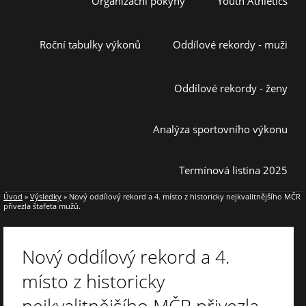
Organizační pokyny
Youth Athletics
Roční tabulky výkonů
Oddílové rekordy - muži
Oddílové rekordy - ženy
Analýza sportovního výkonu
Termínová listina 2025
Úvod
»
Výsledky
»
Nový oddílový rekord a 4. místo z historicky nejkvalitnějšího MČR
přivezla štafeta mužů.
Nový oddílový rekord a 4.
místo z historicky