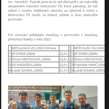
tzv. "necinklo". Poprali jsme se víc než důstojně v asi nejtvrději
obsazeném halovém mistrovství ČR, které pamatuji. Za náš
výkon v novém oddílovém rekordu, za výborné 4. místo z
Mistrovství ČR mužů, za krásný zážitek si kluci zasloužíte
pochvalu!
Pro srovnání přikládám mezičasy v porovnání s mezičasy
předchozí štafety z roku 2022:
MČR juniorů 20.2.2022 Ostrava
MČR mužů 18.2.2024 Os
1
Jiří SYNEK (2004)
22,4 s
1
Jiří SYNEK (2004)
2
Šimon KRATOCHVÍL (2004)
22,8 s
2
Šimon KRATOCHVÍL (20
3
Vít VINDUŠKA (2004)
22,9 s
3
František HANČ (2006)
4
Lukáš SOUKAL (2003)
21,3 s
4
Lukáš SOUKAL (2003)