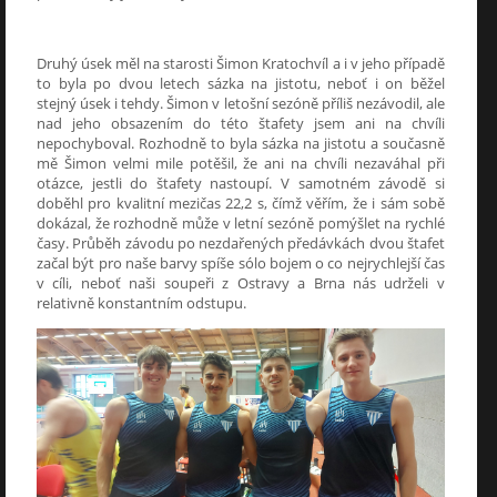
Druhý úsek měl na starosti Šimon Kratochvíl a i v jeho případě
to byla po dvou letech sázka na jistotu, neboť i on běžel
stejný úsek i tehdy. Šimon v letošní sezóně příliš nezávodil, ale
nad jeho obsazením do této štafety jsem ani na chvíli
nepochyboval. Rozhodně to byla sázka na jistotu a současně
mě Šimon velmi mile potěšil, že ani na chvíli nezaváhal při
otázce, jestli do štafety nastoupí. V samotném závodě si
doběhl pro kvalitní mezičas 22,2 s, čímž věřím, že i sám sobě
dokázal, že rozhodně může v letní sezóně pomýšlet na rychlé
časy. Průběh závodu po nezdařených předávkách dvou štafet
začal být pro naše barvy spíše sólo bojem o co nejrychlejší čas
v cíli, neboť naši soupeři z Ostravy a Brna nás udrželi v
relativně konstantním odstupu.