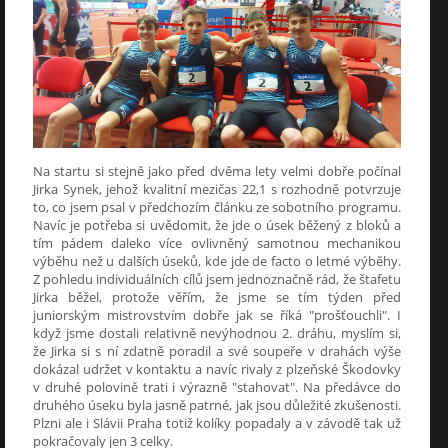
Na startu si stejně jako před dvěma lety velmi dobře počínal
Jirka Synek, jehož kvalitní mezičas 22,1 s rozhodně potvrzuje
to, co jsem psal v předchozím článku ze sobotního programu.
Navíc je potřeba si uvědomit, že jde o úsek běžený z bloků a
tím pádem daleko více ovlivněný samotnou mechanikou
výběhu než u dalších úseků, kde jde de facto o letmé výběhy.
Z pohledu individuálních cílů jsem jednoznačně rád, že štafetu
Jirka běžel, protože věřím, že jsme se tím týden před
juniorským mistrovstvím dobře jak se říká "prošťouchli". I
když jsme dostali relativně nevýhodnou 2. dráhu, myslím si,
že Jirka si s ní zdatně poradil a své soupeře v drahách výše
dokázal udržet v kontaktu a navíc rivaly z plzeňské Škodovky
v druhé polovině trati i výrazně "stahovat". Na předávce do
druhého úseku byla jasně patrné, jak jsou důležité zkušenosti.
Plzni ale i Slávii Praha totiž kolíky popadaly a v závodě tak už
pokračovaly jen 3 celky.