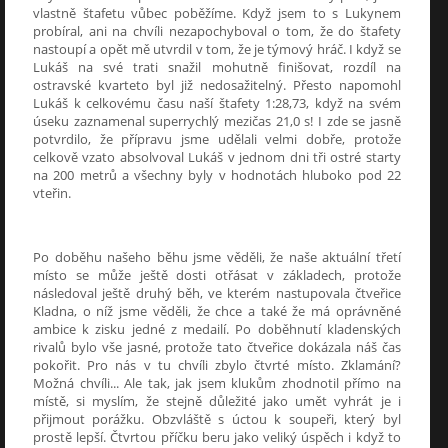
vlastně štafetu vůbec poběžíme. Když jsem to s Lukynem
probíral, ani na chvíli
nezapochyboval o tom, že do štafety
nastoupí a opět mě utvrdil v tom, že je týmový hráč. I když se
Lukáš na své trati snažil mohutně finišovat, rozdíl na
ostravské kvarteto byl již nedosažitelný. Přesto napomohl
Lukáš k celkovému času naší štafety 1:28,73, když na svém
úseku zaznamenal superrychlý mezičas 21,0 s! I zde se jasně
potvrdilo, že přípravu jsme udělali velmi dobře, protože
celkově vzato absolvoval Lukáš v jednom dni tři ostré starty
na 200 metrů a všechny byly v hodnotách hluboko pod 22
vteřin.
Po doběhu našeho běhu jsme věděli, že naše aktuální třetí
místo se může ještě dosti otřásat v základech, protože
následoval ještě druhý běh, ve kterém nastupovala čtveřice
Kladna, o níž jsme věděli, že chce a také že má oprávněné
ambice k zisku jedné z medailí. Po doběhnutí kladenských
rivalů bylo vše jasné, protože tato čtveřice dokázala náš čas
pokořit. Pro nás v tu chvíli zbylo čtvrté místo. Zklamání?
Možná chvíli... Ale tak, jak jsem klukům zhodnotil přímo na
místě, si myslím, že stejně důležité jako umět vyhrát je i
přijmout porážku. Obzvláště s úctou k soupeři, který byl
prostě lepší. Čtvrtou příčku beru jako veliký úspěch i když to