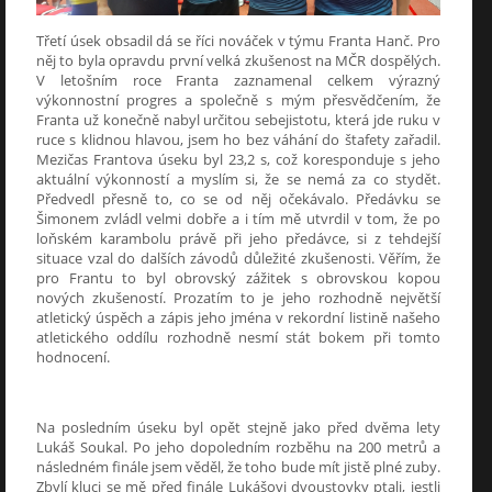
Třetí úsek obsadil dá se říci nováček v týmu Franta Hanč. Pro
něj to byla opravdu první velká zkušenost na MČR dospělých.
V letošním roce Franta zaznamenal celkem výrazný
výkonnostní progres a společně s mým přesvědčením, že
Franta už konečně nabyl určitou sebejistotu, která jde ruku v
ruce s klidnou hlavou, jsem ho bez váhání do štafety zařadil.
Mezičas Frantova úseku byl 23,2 s, což koresponduje s jeho
aktuální výkonností a myslím si, že se nemá za co stydět.
Předvedl přesně to, co se od něj očekávalo. Předávku se
Šimonem zvládl velmi dobře a i tím mě utvrdil v tom, že po
loňském karambolu právě při jeho předávce, si z tehdejší
situace vzal do dalších závodů důležité zkušenosti. Věřím, že
pro Frantu to byl obrovský zážitek s obrovskou kopou
nových zkušeností. Prozatím to je jeho rozhodně největší
atletický úspěch a zápis jeho jména v rekordní listině našeho
atletického oddílu rozhodně nesmí stát bokem při tomto
hodnocení.
Na posledním úseku byl opět stejně jako před dvěma lety
Lukáš Soukal. Po jeho dopoledním rozběhu na 200 metrů a
následném finále jsem věděl, že toho bude mít jistě plné zuby.
Zbylí kluci se mě před finále Lukášovi dvoustovky ptali, jestli