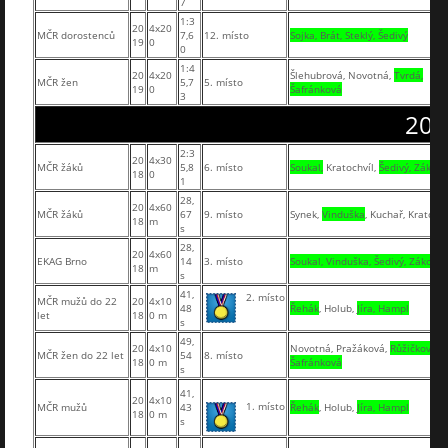
7
1:3
20
4x20
MČR dorostenců
7,6
12. místo
Sojka, Brát, Steklý, Šedivý
19
0
0
1:4
20
4x20
Šlehubrová, Novotná,
Tvrdá,
MČR žen
5,7
5. místo
19
0
Šafránková
3
201
2:3
20
4x30
MČR žáků
5,8
6. místo
Soukal,
Kratochvíl,
Šedivý, Zákora
18
0
1
28,
20
4x60
MČR žáků
67
9. místo
Synek,
Vinduška
, Kuchař, Kratochv
18
m
s
28,
20
4x60
EKAG Brno
14
3. místo
Soukal, Vinduška, Šedivý, Zákora
18
m
s
41,
2. místo
MČR mužů do 22
20
4x10
48
Řehák
, Holub,
Jíra, Hampl
let
18
0 m
s
49,
20
4x10
Novotná, Pražáková,
Růžičková,
MČR žen do 22 let
54
8. místo
18
0 m
Šafránková
s
41,
20
4x10
1. místo
MČR mužů
43
Řehák
, Holub,
Jíra, Hampl
18
0 m
s