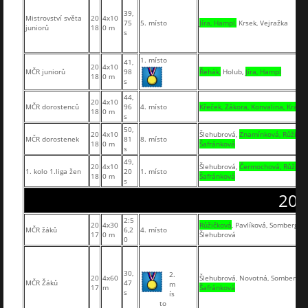
39,
Mistrovství světa
20
4x10
75
5. místo
Jíra, Hampl,
Krsek, Vejražka
juniorů
18
0 m
s
1. místo
41,
20
4x10
MČR juniorů
98
Řehák,
Holub,
Jíra, Hampl
18
0 m
s
44,
20
4x10
MČR dorostenců
96
4. místo
Křeček, Zákora, Konvalina, Krakuv
18
0 m
s
50,
20
4x10
Šlehubrová,
Znamínková, Růžičko
MČR dorostenek
81
8. místo
18
0 m
Šafránková
s
49,
20
4x10
Šlehubrová,
Čermochová, Růžičko
1. kolo 1.liga žen
20
1. místo
18
0 m
Šafránková
s
201
2:5
20
4x30
Růžičková
, Pavlíková, Sombergová
MČR žáků
6,2
4. místo
17
0 m
Šlehubrová
0
30,
2.
20
4x60
Šlehubrová, Novotná, Sombergov
MČR Žáků
47
m
17
m
Šafránková
s
ís
to