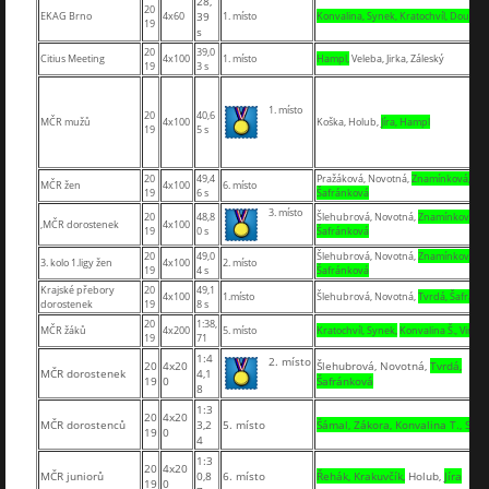
28,
20
EKAG Brno
4x60
39
1. místo
Konvalina, Synek, Kratochvíl, Douděr
19
s
20
39,0
Citius Meeting
4x100
1. místo
Hampl,
Veleba, Jirka, Záleský
19
3 s
1. místo
20
40,6
MČR mužů
4x100
Koška, Holub,
Jíra, Hampl
19
5 s
20
49,4
Pražáková, Novotná,
Znamínková,
MČR žen
4x100
6. místo
19
6 s
Šafránková
3. místo
20
48,8
Šlehubrová, Novotná,
Znamínková,
,MČR dorostenek
4x100
19
0 s
Šafránková
20
49,0
Šlehubrová, Novotná,
Znamínková,
3. kolo 1.ligy žen
4x100
2. místo
19
4 s
Šafránková
Krajské přebory
20
49,1
4x100
1.místo
Šlehubrová, Novotná,
Tvrdá, Šafránk
dorostenek
19
8 s
20
1:38,
MČR žáků
4x200
5. místo
Kratochvíl, Synek,
Konvalina Š., Vindu
19
71
1:4
2. místo
20
4x20
Šlehubrová, Novotná,
Tvrdá,
MČR dorostenek
4,1
19
0
Šafránková
8
1:3
20
4x20
MČR dorostenců
3,2
5. místo
Šámal, Zákora, Konvalina T., Souk
19
0
4
1:3
20
4x20
MČR juniorů
0,8
6. místo
Řehák, Krakuvčík,
Holub,
Jíra
19
0