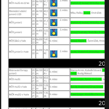
3. místo
20
4x100
41,7
MČR mužů do 22 let
Kratochvíl, Soukal, Vinduška, Synek
22
m
8 s
2. místo
Mezistátní utkání
20
4x100
40,5
Míka, Raška,
Soukal
, Ondráček
juniorů U20
22
m
9 s
2. místo
20
4x100
41,3
MČR juniorů
Kratochvíl, Soukal, Vinduška, Synek
22
m
1 s
3, místo
20
4x400
3:22,
MČR juniorů
Soukal, Svoboda, Vinduška, Kratochvíl
22
m
15
20
4x200
1:41,
MČR žáků v hale
6. místo
Veselý, Novák R
., Šantrůček, Hnida
22
m
83
20
4x200
1:29,
2. místo
MČR juniorů v hale
Synek, Kratochvíl, Vinduška, Soukal
22
m
42
202
Mistrovství Evropy
20
4x100
40,5
Ntemo Armin, Kubelík Eduard,
Soukal
6. místo
juniorů
21
m
4 s
Lukáš
, Budig Matouš
20
4x100
43,6
MČR mužů
4. místo
Rosenberger, Synek, Vinduška
, Seber
21
m
7 s
20
4x200
1:29,
MČR mužů v hale
5. místo
Řehák, Kratochvíl, Šámal, Soukal
21
m
64
20
4x200
1:35,
MČR mužů v hale
9. místo
Rosenberger, Vinduška, Pernica, Syn
21
m
26
202