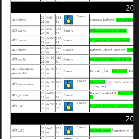
202
2. místo
20
4x60
29,6
MČR žactva
Stachová, Dušková,
Plačková, Bedrno
23
m
5 s
20
4x60
27,8
MČR žactva
4. místo
Křižka, Sauer, Musil, Holeček
23
m
8 s
20
4x300
2:33,
MČR žactva
5. místo
Erban, Musil, Hovorka, Holeček
23
m
65
20
4x300
2:49,
MČR žactva
6. místo
Dušková, Ježková, Stachová,
Plačková
23
m
47
20
4x100
42,0
MČR mužů
5. místo
Veselý, Soukal, Kratochvíl, Synek
23
m
1s
Mezistátní utkání
20
4x100
41,3
2. místo
Dvořák T., Šulc J.,
Kratochvíl Š
., Peterka 
juniorů U20
23
m
3 s
3. místo
20
4x100
48,1
Bedrnová A
., Bébrová S., Schederová 
MČR dorostenek
23
m
3 s
Špringrová J.
20
4x400
3:26,
Novák T., Nedvěd M.,
Novák M., Kratoc
MČR juniorů
7. místo
23
m
82
Š.;
3. místo
20
4x200
1:38,
MČR žáků
Šmejkal J., Musil O., Holeček Š., Sauer L
23
m
02
202
2. místo
20
4x60
27,5
MČR žáků
Novák R., Veselý,
Šantrůček, Hnida
22
m
0 s