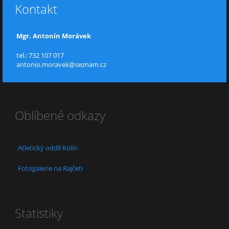
Kontakt
Mgr. Antonín Morávek
tel.: 732 107 017
antonio.moravek@seznam.cz
Oblíbené odkazy
Atletický oddíl Kolín
Fotogalerie na Rajčeti
Statistiky