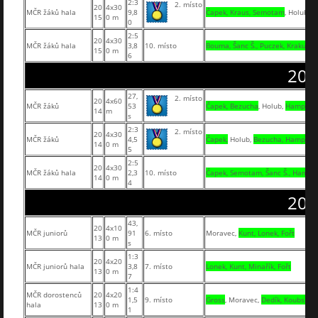
2:3
2. místo
20
4x30
MČR žáků hala
9,8
Čapek, Kraus, Semotam
, Holub
15
0 m
0
2:5
20
4x30
MČR žáků hala
3,8
10. místo
Bouma, Šanc Š., Puczek, Krakuvčí
15
0 m
6
201
27,
2. místo
20
4x60
MČR žáků
53
Čapek, Bezucha
, Holub,
Hampl
14
m
s
2:3
2. místo
20
4x30
MČR žáků
4,5
Čapek,
Holub,
Bezucha, Hampl
14
0 m
5
2:5
20
4x30
MČR žáků hala
2,3
10. místo
Čapek, Semotam, Šanc Š., Hampl
14
0 m
4
201
43,
20
4x10
MČR juniorů
91
6. místo
Moravec,
Kunt, Lonek, Fořt
13
0 m
s
1:3
20
4x20
MČR juniorů hala
3,8
7. místo
Lonek, Kunt, Minařík, Fořt
13
0 m
7
1:4
MČR dorostenců
20
4x20
1,5
9. místo
Gross
, Moravec,
Dedík, Koubský
hala
13
0 m
1