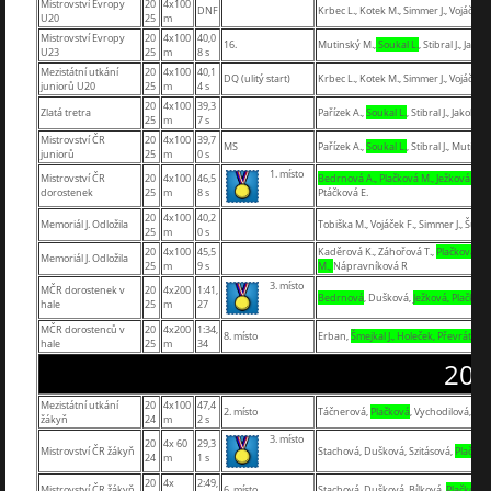
Mistrovství Evropy
20
4x100
DNF
Krbec L., Kotek M., Simmer J., Vojáček F
U20
25
m
Mistrovství Evropy
20
4x100
40,0
16.
Mutinský M.,
Soukal L.
, Stibral J., Jakob
U23
25
m
8 s
Mezistátní utkání
20
4x100
40,1
DQ (ulitý start)
Krbec L., Kotek M., Simmer J., Vojáček F
juniorů U20
25
m
4 s
20
4x100
39,3
Zlatá tretra
Pařízek A.,
Soukal L.
, Stibral J., Jakob B.
25
m
7 s
Mistrovství ČR
20
4x100
39,7
MS
Pařízek A.,
Soukal L.
, Stibral J., Mutins
juniorů
25
m
0 s
1. místo
Mistrovství ČR
20
4x100
46,5
Bedrnová A., Plačková M., Ježková M.
,
dorostenek
25
m
8 s
Ptáčková E.
20
4x100
40,2
Memoriál J. Odložila
Tobiška M., Vojáček F., Simmer J., Šulc A
25
m
0 s
20
4x100
45,5
Kaděrová K., Záhořová T.,
Plačková
Memoriál J. Odložila
25
m
9 s
M.,
Nápravníková R
3. místo
MČR dorostenek v
20
4x200
1:41,
Bedrnová
, Dušková,
Ježková, Plačková
hale
25
m
27
MČR dorostenců v
20
4x200
1:34,
8. místo
Erban,
Šmejkal J., Holeček, Převrátil
hale
25
m
34
202
Mezistátní utkání
20
4x100
47,4
2. místo
Táčnerová,
Plačková
, Vychodilová, Ho
žákyň
24
m
2 s
3. místo
20
4x 60
29,3
Mistrovství ČR žákyň
Stachová, Dušková, Szitásová,
Plačkov
24
m
1 s
20
4x
2:49,
Mistrovství ČR žákyň
6. místo
Stachová, Dušková, Bílková,
Plačková