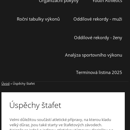
Organizační pokyny
Youth Athletics
Roční tabulky výkonů
Oddílové rekordy - muži
Oddílové rekordy - ženy
Analýza sportovního výkonu
Termínová listina 2025
Úvod
»
Úspěchy štafet
Úspěchy štafet
Velmi důležitou součástí atletické přípravy, na kterou kladu
velký důraz, jsou také starty ve štafetových závodech.
Nejenže se jedná o jedinou atletickou týmovou disciplínu a s