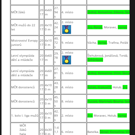
27,
20
4x60
MČR žáků
94
4. místo
Šedivý, Konvalina, Zákora, Šámal
17
m
s
2. místo
42,
MČR mužů do 22
20
4x10
24
Jíra, Řehák
, Moravec,
Hampl
let
17
0 m
s
40,
Mistrovství Evropy
20
4x10
72
9. místo
Vácha,
Hampl
, Trafina, Polák
juniorů
17
0 m
s
2. místo
29,
Letní olympiáda
20
4x60
Šlehubrová, Jonášová, Tvrdá,
78
dětí a mládeže
17
m
Šafránková
s
27,
Letní olympiáda
20
4x60
81
5. místo
Šedivý, Konvalina, Vilím, Šámal
dětí a mládeže
17
m
s
43,
20
4x10
MČR dorostenců
28
4. místo
Řehák, Krakuvčík,
Holub,
Jíra
17
0 m
s
45,
20
4x10
MČR dorostenců
50
8. místo
Puczek, Martinek, Bouma, Semo
17
0 m
s
42,
20
4x10
1. kolo I. liga mužů
89
2. místo
Jíra,
Moravec, Holub,
Hampl
17
0 m
s
MČR
1:4
žáků
20
4x30
1,1
6. místo
Batelka,
Šámal, Konvalina, Vilím
hala
17
0 m