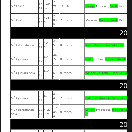
29,
20
4x60
MČR žáků
71
11 místo
Hampl
, Moravec,
Dedík
, Vejr
13
m
s
2:3
20
4x30
MČR žáků
8,7
7. místo
Moravec,
Hampl, Dedík
, Vejr
13
0 m
0
201
46,
20
4x10
MČR dorostenců
59
8. místo
Kunt, Minařík, Koubský, Fořt
12
0 m
s
44,
20
4x10
MČR juniorů
22
8. místo
Palán
, Kubeš,
Lonek, Baláček
12
0 m
s
1:3
20
4x20
MČR juniorů hala
6,2
8. místo
Weihrauch, Lonek, Hanzlík, Baláč
12
0 m
1
201
46,
20
4x10
MČR juniorů
43
7. místo
Palán, Weihrauch, Kunt, Baláček
11
0 m
s
1:4
MČR dorostenců
20
4x20
Seifert,
Procházka,
Svoboda, Bez
4,9
8. místo
hala
11
0 m
A.
4
201