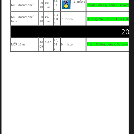
44,
2. místo
20
4x10
MČR dorostenců
91
Palán, Dalecký, Lonek, Baláček
10
0 m
s
1:4
MČR dorostenců
20
4x20
1,0
7. místo
Dalecký, Weihrauch, Lonek, Balá
hala
10
0 m
0
200
29,
20
4x60
MČR žáků
03
9. místo
Plášil, Seifert, Lonek, Dalecký
09
m
s