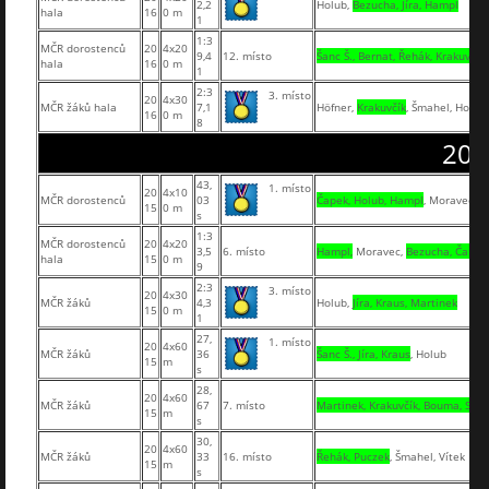
2,2
Holub,
Bezucha, Jíra, Hampl
hala
16
0 m
1
1:3
MČR dorostenců
20
4x20
9,4
12. místo
Šanc Š., Bernat, Řehák, Krakuvčík
hala
16
0 m
1
2:3
3. místo
20
4x30
MČR žáků hala
7,1
Höfner,
Krakuvčík
, Šmahel, Holub
16
0 m
8
201
43,
1. místo
20
4x10
MČR dorostenců
03
Čapek, Holub, Hampl
, Moravec
15
0 m
s
1:3
MČR dorostenců
20
4x20
3,5
6. místo
Hampl,
Moravec,
Bezucha, Čapek
hala
15
0 m
9
2:3
3. místo
20
4x30
MČR žáků
4,3
Holub,
Jíra, Kraus, Martinek
15
0 m
1
27,
1. místo
20
4x60
MČR žáků
36
Šanc Š., Jíra, Kraus
, Holub
15
m
s
28,
20
4x60
MČR žáků
67
7. místo
Martinek, Krakuvčík, Bouma, Se
15
m
s
30,
20
4x60
MČR žáků
33
16. místo
Řehák, Puczek
, Šmahel, Vítek
15
m
s