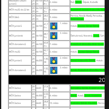
Mezistátní utkání
20
4x100
40,8
2. místo
Rež,
Řehák
, Štípek, Kubelík
juniorů
20
m
8 s
20
4x100
43,5
MČR mužů do 22 let
6. místo
Kratochvíl, Soukal, Krakuvčík, Šámal
20
m
3 s
20
4x60
28,5
Pernica, Novák Matěj, Peroutka,
MČR žáků
9. místo
20
m
0 s
Rosenberger
1. místo
20
41,7
MČR juniorů
4x100
Holub,
Soukal, Šámal, Řehák
20
0 s
3. místo
20
48,1
MČR juniorek
4x100
Šlehubrová, Novotná,
Tvrdá
, Šafránk
20
5 s
20
43,8
MČR dorostenců
4x100
7. místo
Kratochvíl, Vinduška, Brát, Synek
20
3 s
20
42,1
MČR mužů
4x100
5. místo
Holub,
Soukal, Šámal, Řehák
20
0 s
2. místo
20
1:30,
MČR juniorů
4x200
Šámal, Krakuvčík, Řehák
, Holub
20
34
3. místo
20
1:32,
MČR dorostenců
4x200
Synek, Kratochvíl, Vinduška, Soukal
20
95
201
20
27,8
MČR žactva
4x60
4. místo
Konvalina, Synek, Kratochvíl, Vindušk
19
1 s
20
2:33,
MČR žactva
4x300
4. místo
Boháč
, Kalaš,
Synek, Kratochvíl
19
77
20
28,8
MČR žactva
4x60
10. místo
Svoboda, Boháč, Douděra
, Pernica
19
0 s