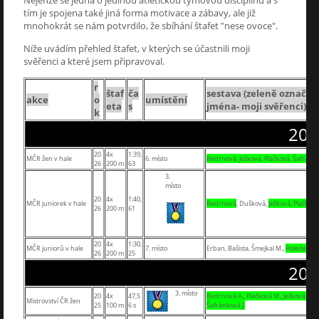
tím je spojena také jiná forma motivace a zábavy, ale již
mnohokrát se nám potvrdilo, že sbíhání štafet "nese ovoce".
Níže uvádím přehled štafet, v kterých se účastnili moji
svěřenci a které jsem připravoval.
r
štaf
ča
sestava (zeleně označe
akce
o
umístění
eta
s
jména- moji svěřenci)
k
202
20
4x
1:39,
MČR žen v hale
6. místo
Bedrnová, Ježková, Plačková, Šafránk
26
200 m
63
3.
místo
20
4x
1:40,
MČR juniorek v hale
Bedrnová
, Dušková,
Ježková, Plačková
26
200 m
61
20
4x
1:30,
MČR juniorů v hale
7. místo
Erban, Bašista, Šmejkal M.,
Holeček
26
200 m
25
202
3. místo
20
4x
47,5
Bedrnová A., Plačková M., Ježková M.,
Mistrovství ČR žen
25
100 m
6 s
Šafránková J.