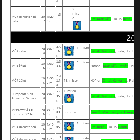
4
2.
míst
1:3
MČR dorostenců
20
4x20
o
1,3
Jíra, Krakuvčík
, Holub,
Řehák
hala
17
0 m
1
201
27,
1. místo
20
4x60
MČR žáků
16
Řehák, Krakuvčík
, Fiala, Holub
16
m
s
2:3
2. místo
20
4x30
MČR žáků
3,4
Šmahel,
Krakuvčík, Řehák
, Holub
16
0 m
1
2:4
20
4x30
MČR žáků
2,1
13. místo
Höfner,
Šámal, Konvalina
, Fiala
16
0 m
8
1. místo
27,
European Kids
20
4x60
35
Řehák, Krakuvčík
, Fiala, Holub
Athletics Games
16
m
s
44,
Mistrovství ČR
20
4x10
83
5. místo
Šanc Š., Martinek, Jíra, Hampl
mužů do 22 let
16
0 m
s
43,
1. místo
20
4x10
MČR dorostenců
05
Jíra, Řehák,
Holub,
Hampl
16
0 m
s
1:3
3. místo
MČR dorostenců
20
4x20