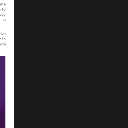
ek a
e to
lový
m na
 dva
vněn
ilní