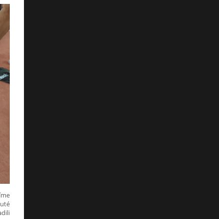
tíme
nuté
dili