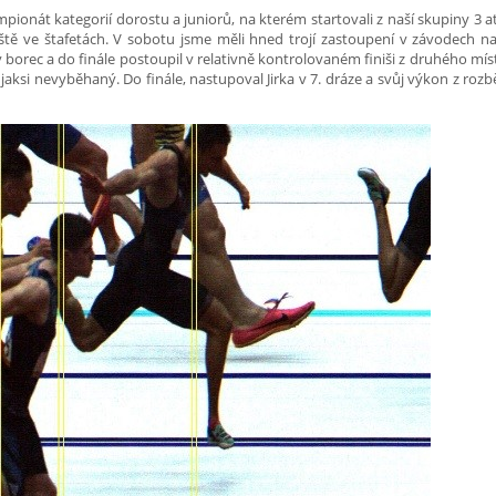
pionát kategorií dorostu a juniorů, na kterém startovali z naší skupiny 3 at
 ještě ve štafetách. V sobotu jsme měli hned trojí zastoupení v závodech n
ný borec a do finále postoupil v relativně kontrolovaném finiši z druhého mís
jaksi nevyběhaný. Do finále, nastupoval Jirka v 7. dráze a svůj výkon z roz