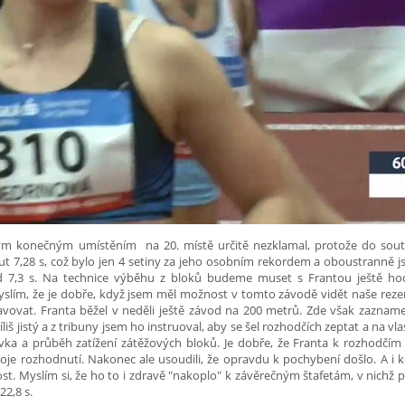
vým konečným umístěním na 20. místě určitě nezklamal, protože do sou
 7,28 s, což bylo jen 4 setiny za jeho osobním rekordem a oboustranně 
d 7,3 s. Na technice výběhu z bloků budeme muset s Frantou ještě ho
myslím, že je dobře, když jsem měl možnost v tomto závodě vidět naše reze
vovat. Franta běžel v neděli ještě závod na 200 metrů. Zde však zaznam
říliš jistý a z tribuny jsem ho instruoval, aby se šel rozhodčích zeptat a na vla
ivka a průběh zatížení zátěžových bloků. Je dobře, že Franta k rozhodčím 
oje rozhodnutí. Nakonec ale usoudili, že opravdu k pochybení došlo. A i 
t. Myslím si, že ho to i zdravě "nakoplo" k závěrečným štafetám, v nichž 
2,8 s.