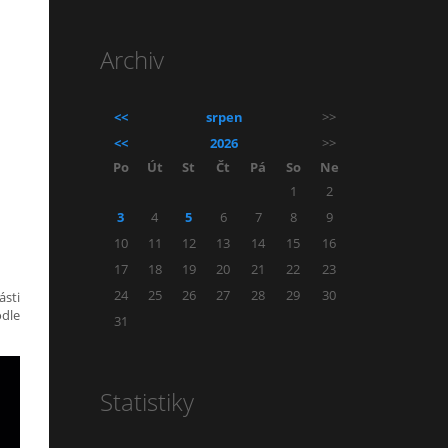
Archiv
<<
srpen
>>
<<
2026
>>
Po
Út
St
Čt
Pá
So
Ne
1
2
3
4
5
6
7
8
9
10
11
12
13
14
15
16
17
18
19
20
21
22
23
24
25
26
27
28
29
30
ásti
odle
31
Statistiky