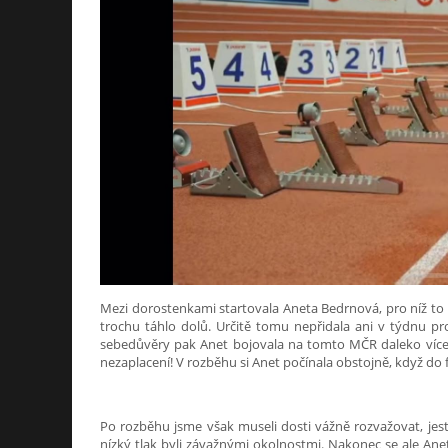
Mezi dorostenkami startovala Aneta Bedrnová, pro níž to by
trochu táhlo dolů. Určitě tomu nepřidala ani v týdnu pr
sebedůvěry pak Anet bojovala na tomto MČR daleko více ne
nezaplacení! V rozběhu si Anet počínala obstojně, když do f
Po rozběhu jsme však museli dosti vážně rozvažovat, jest
nízký tlak byli závažnými okolnostmi. Nakonec se ale Anet