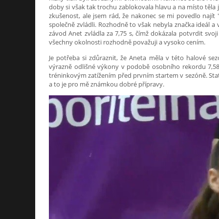
doby si však tak trochu zablokovala hlavu a na místo těla j
zkušenost, ale jsem rád, že nakonec se mi povedlo najít
společně zvládli. Rozhodně to však nebyla značka ideál a v
závod Anet zvládla za 7,75 s, čímž dokázala potvrdit svoj
všechny okolnosti rozhodně považuji a vysoko cením.
Je potřeba si zdůraznit, že Aneta měla v této halové se
výrazně odlišné výkony v podobě osobního rekordu 7,58 s
tréninkovým zatížením před prvním startem v sezóně. Statis
a to je pro mě známkou dobré přípravy.