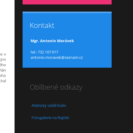
Kontakt
Mgr. Antonín Morávek
tel.: 732 107 017
ze v
antonio.moravek@seznam.cz
itým
vého
Plán
toho
íral
Oblíbené odkazy
Atletický oddíl Kolín
Fotogalerie na Rajčeti