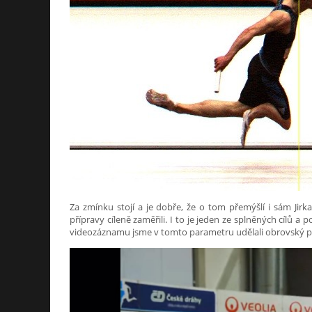
Za zmínku stojí a je dobře, že o tom přemýšlí i sám Jirk
přípravy cíleně zaměřili. I to je jeden ze splněných cílů a p
videozáznamu jsme v tomto parametru udělali obrovský pos