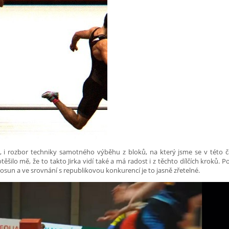
a, i rozbor techniky samotného výběhu z bloků, na který jsme se v této č
otěšilo mě, že to takto Jirka vidí také a má radost i z těchto dílčích kroků. P
un a ve srovnání s republikovou konkurencí je to jasně zřetelné.