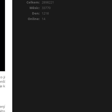
Celkem:
2898221
Měsíc:
33770
Den:
1218
Online:
14
o ji
enší
je k
jený
této