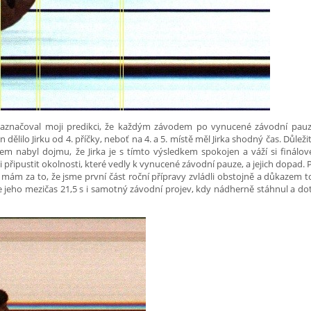
naznačoval moji predikci, že každým závodem po vynucené závodní pau
 dělilo Jirku od 4. příčky, neboť na 4. a 5. místě měl Jirka shodný čas. Důlež
 nabyl dojmu, že Jirka je s tímto výsledkem spokojen a váží si finálo
 připustit okolnosti, které vedly k vynucené závodní pauze, a jejich dopad. 
 mám za to, že jsme první část roční přípravy zvládli obstojně a důkazem 
e jeho mezičas 21,5 s i samotný závodní projev, kdy nádherně stáhnul a dot