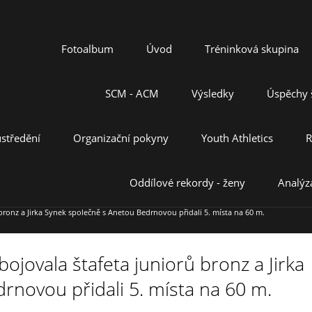
Fotoalbum
Úvod
Tréninková skupina
SCM - ACM
Výsledky
Úspěchy š
středění
Organizační pokyny
Youth Athletics
R
Oddílové rekordy - ženy
Analýz
ronz a Jirka Synek společně s Anetou Bedrnovou přidali 5. místa na 60 m.
ojovala štafeta juniorů bronz a Jirka
rnovou přidali 5. místa na 60 m.