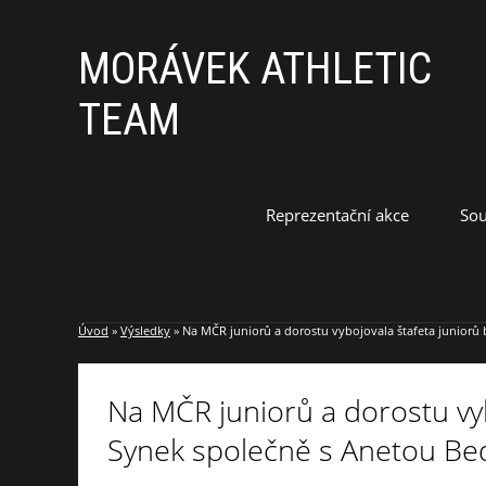
MORÁVEK ATHLETIC
TEAM
Reprezentační akce
Sou
Úvod
»
Výsledky
»
Na MČR juniorů a dorostu vybojovala štafeta juniorů b
Na MČR juniorů a dorostu vyb
Synek společně s Anetou Bed