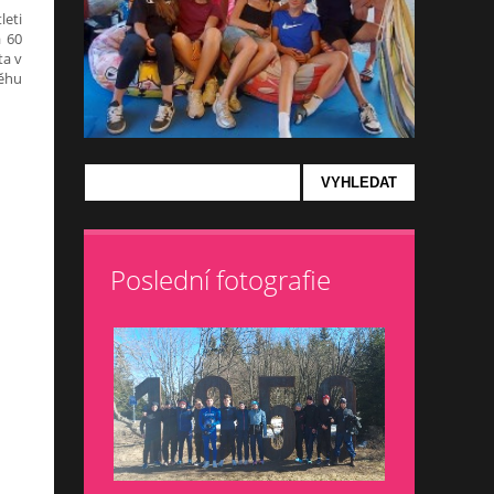
leti
a 60
ta v
běhu
Poslední fotografie