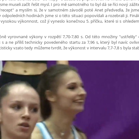
sme museli začít řešit mysl. I pro mě samotného to byl dá se říci nový zážit
 "recept" a myslím si, že v samotném závodě poté Anet předvedla, že jsm
 odpoledních hodinách jsme si o této situaci popovídali a rozebrali ji. Finá
i vysokou výkonnost, což jí vyneslo konečnou 5. příčku, které si s ohlede
zóně vyrovnané výkony v rozpětí 7,70-7,80 s. Od této množiny "ustřelily"
 a ne příliš technicky povedeného startu za 7,96 s, který byl navíc ovli
ticky vzato tedy můžeme tvrdit, že výkonost v intervalu 7,7-7,8 s byla stab