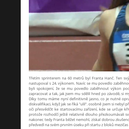
Třetím sprinterem na 60 metrů byl Franta Hanč. Ten s
nastupoval s 24. výkonem. Navíc se mu povedlo zaběhnout
byli spokojení, že se mu povedlo zaběhnout výkon po
zapracovat a tak, jak jsem mu sdělil hned po závodě, si 
Díky tomu máme nyní definitivně jasno, co je nutné opra
diskvalifikaci, když jak se říká "ulil". osobně jsem si nebyl p
oči přesvědčit ke startovacímu zařízení, kde se určuje kř
protože rozhodčí ještě relativně dlouho přezkoumávali sv
nakonec tedy Franta běžet nemohl, získal dobrou zkušenos
předvedl na svém prvním úseku při startu z bloků mezičas 2