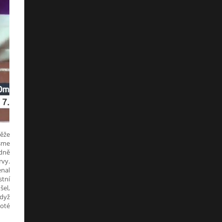
těže
jsme
dně
rvy.
enal
stní
šel,
když
poté