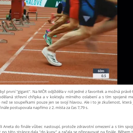
l první "gigant". Na MČR odjížděla v roli jedné z favoritek a možná právě t
odělaná střevní chřipka a v koktejlu mírného oslabení a s tím spojené m
ž se soupeřkami pouze jen se svojí hlavou. Ale i to je zkušenost, která 
inále postupovala napřímo z 2. místa za čas 7,79 s.
li Aneta do finále vůbec nastoupí, protože zdravotní omezení a s tím spo
 po této stránce dala "do kupy" a začala se připravovat na finále. Během 