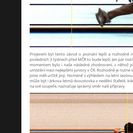
Projevem byl tento závod o poznání lepší a rozhodně 
posledních 3 týdnech před MČR to bude lepší. Jen pár tisícin
momentem bylo i naše následné zhodnocení, z něhož jsem
umístění mezi nejlepšími juniory v ČR. Rozhodně je nutné si
jsme měli určitě jiný. Nicméně s výhledem na letní sezónu
může být i Jirkova letmá dvoustovka v nedělní štafetě, kd
na své soupeře, naznačuje správný směr naší přípravy.