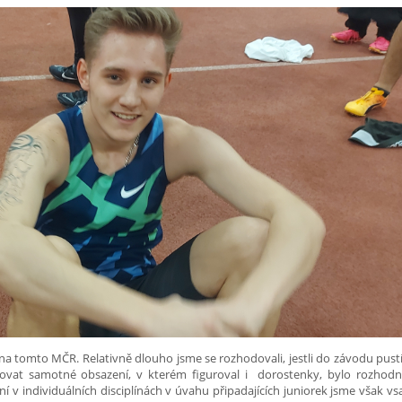
na tomto MČR. Relativně dlouho jsme se rozhodovali, jestli do závodu pus
žovat samotné obsazení, v kterém figuroval i dorostenky, bylo rozhod
í v individuálních disciplínách v úvahu připadajících juniorek jsme však vsa