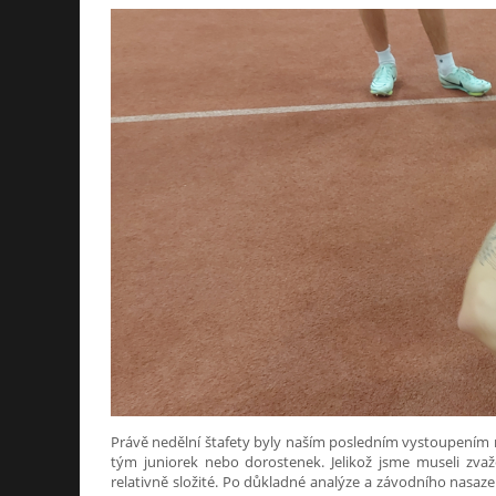
Právě nedělní štafety byly naším posledním vystoupením 
tým juniorek nebo dorostenek. Jelikož jsme museli zva
relativně složité. Po důkladné analýze a závodního nasazen