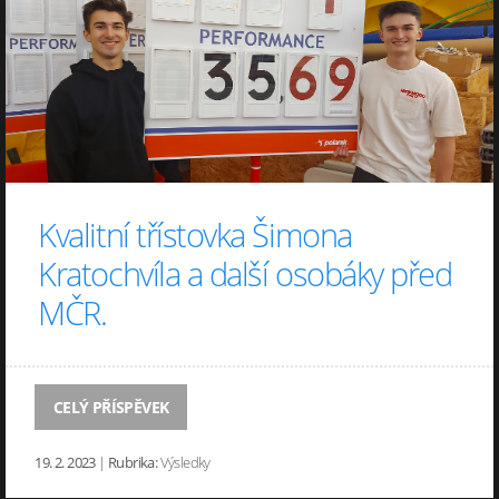
Kvalitní třístovka Šimona
Kratochvíla a další osobáky před
MČR.
CELÝ PŘÍSPĚVEK
19. 2. 2023
|
Rubrika:
Výsledky