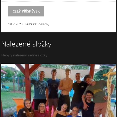
CELÝ PŘÍSPĚVEK
19. 2. 2023
|
Rubrika:
Výsledky
Nalezené složky
Nebyly nalezeny žádné složky