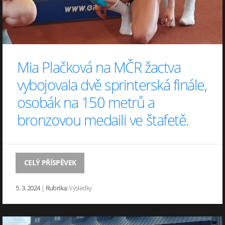
Mia Plačková na MČR žactva
vybojovala dvě sprinterská finále,
osobák na 150 metrů a
bronzovou medaili ve štafetě.
CELÝ PŘÍSPĚVEK
5. 3. 2024
|
Rubrika:
Výsledky