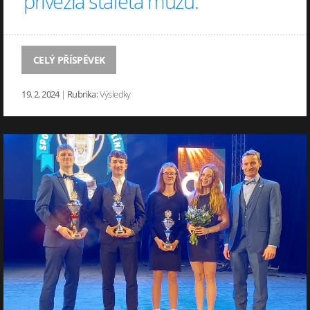
přivezla štafeta mužů.
CELÝ PŘÍSPĚVEK
19. 2. 2024
|
Rubrika:
Výsledky