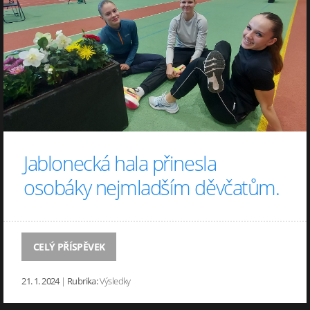
Jablonecká hala přinesla
osobáky nejmladším děvčatům.
CELÝ PŘÍSPĚVEK
21. 1. 2024
|
Rubrika:
Výsledky