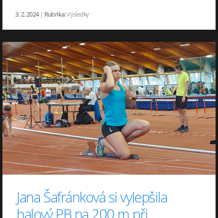
3. 2. 2024
|
Rubrika:
Výsledky
Jana Šafránková si vylepšila
halový PB na 200 m při