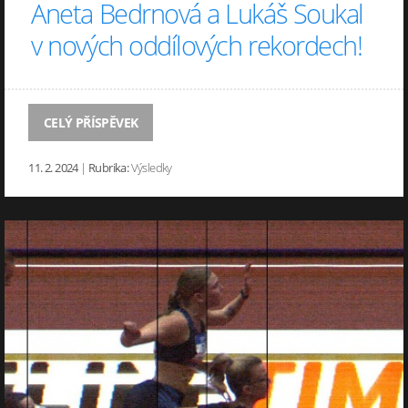
Aneta Bedrnová a Lukáš Soukal
v nových oddílových rekordech!
CELÝ PŘÍSPĚVEK
11. 2. 2024
|
Rubrika:
Výsledky