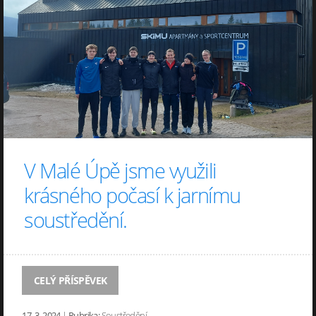
V Malé Úpě jsme využili
krásného počasí k jarnímu
soustředění.
CELÝ PŘÍSPĚVEK
17. 3. 2024
|
Rubrika:
Soustředění