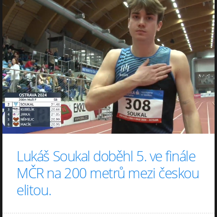
Lukáš Soukal doběhl 5. ve finále
MČR na 200 metrů mezi českou
elitou.