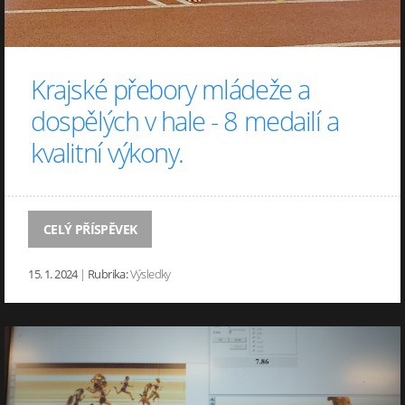
Krajské přebory mládeže a
dospělých v hale - 8 medailí a
kvalitní výkony.
CELÝ PŘÍSPĚVEK
15. 1. 2024
|
Rubrika:
Výsledky