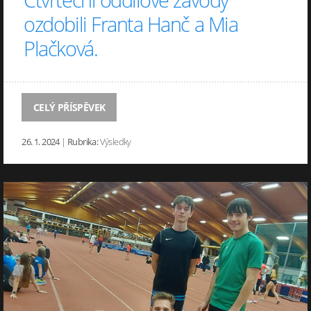
ozdobili Franta Hanč a Mia
Plačková.
CELÝ PŘÍSPĚVEK
26. 1. 2024
|
Rubrika:
Výsledky