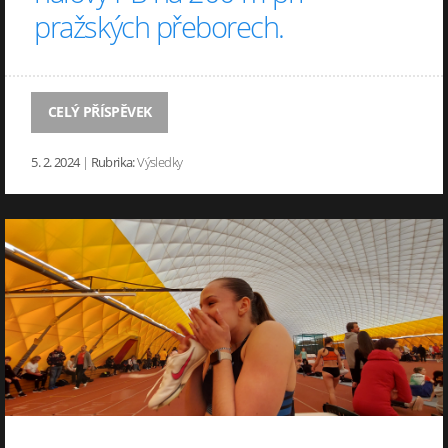
pražských přeborech.
CELÝ PŘÍSPĚVEK
5. 2. 2024
|
Rubrika:
Výsledky