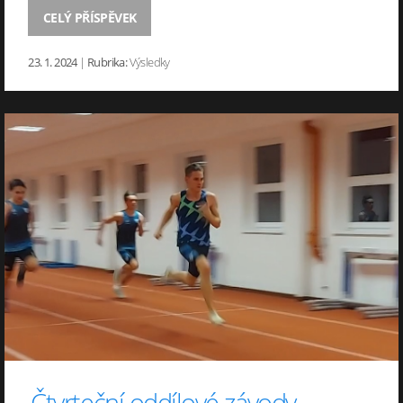
CELÝ PŘÍSPĚVEK
23. 1. 2024
|
Rubrika:
Výsledky
Čtvrteční oddílové závody