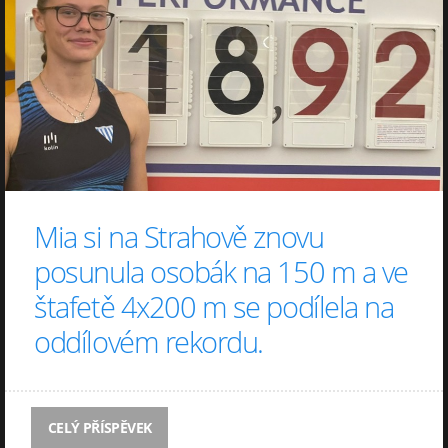
Mia si na Strahově znovu
posunula osobák na 150 m a ve
štafetě 4x200 m se podílela na
oddílovém rekordu.
CELÝ PŘÍSPĚVEK