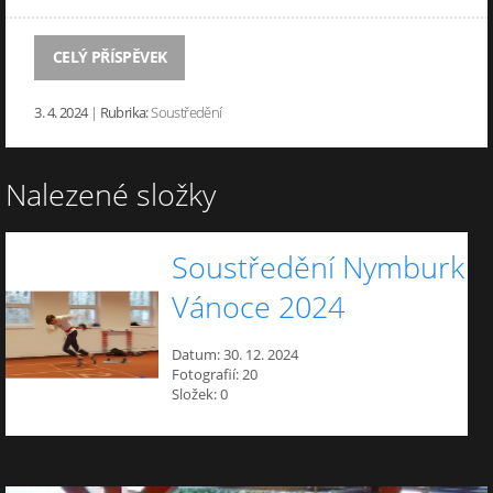
CELÝ PŘÍSPĚVEK
3. 4. 2024
|
Rubrika:
Soustředění
Nalezené složky
Soustředění Nymburk
Vánoce 2024
Datum:
30. 12. 2024
Fotografií:
20
Složek:
0