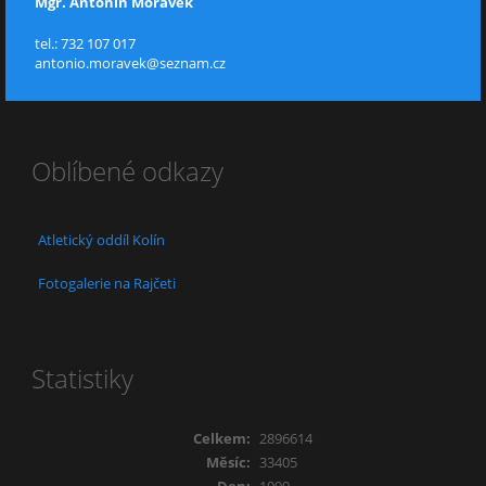
Mgr. Antonín Morávek
tel.: 732 107 017
antonio.moravek@seznam.cz
Oblíbené odkazy
Atletický oddíl Kolín
Fotogalerie na Rajčeti
Statistiky
Celkem:
2896614
Měsíc:
33405
Den:
1099