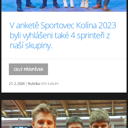
V anketě Sportovec Kolína 2023
byli vyhlášeni také 4 sprinteři z
naší skupiny.
CELÝ PŘÍSPĚVEK
21. 2. 2024
|
Rubrika:
Info k akcím