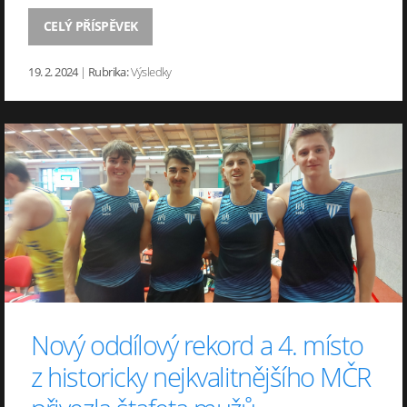
CELÝ PŘÍSPĚVEK
19. 2. 2024
|
Rubrika:
Výsledky
Nový oddílový rekord a 4. místo
z historicky nejkvalitnějšího MČR