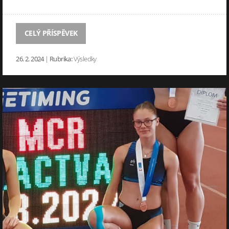
CELÝ PŘÍSPĚVEK
26. 2. 2024
|
Rubrika:
Výsledky