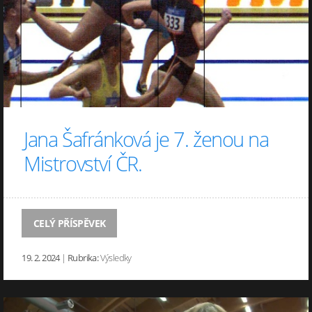
Jana Šafránková je 7. ženou na
Mistrovství ČR.
CELÝ PŘÍSPĚVEK
19. 2. 2024
|
Rubrika:
Výsledky