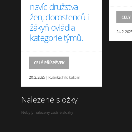
navíc družstva
žen, dorostenců i
CELÝ
žákyň ovládla
24. 2. 202
kategorie týmů.
CELÝ PŘÍSPĚVEK
20. 2. 2025
|
Rubrika:
Info k akcím
Nalezené složky
Nebyly nalezeny žádné složky