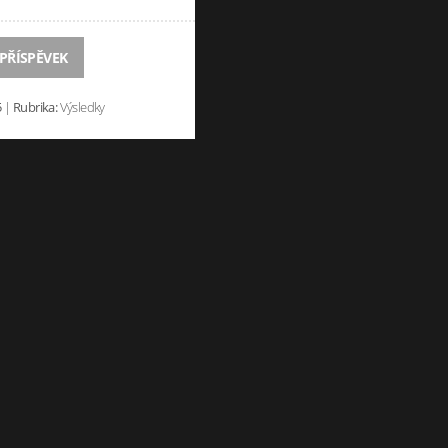
 PŘÍSPĚVEK
5
|
Rubrika:
Výsledky