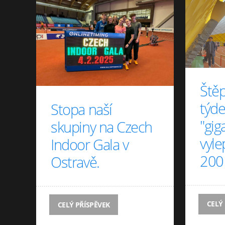
Štěp
týd
Stopa naší
"gi
skupiny na Czech
vyle
Indoor Gala v
200
Ostravě.
CELÝ
CELÝ PŘÍSPĚVEK