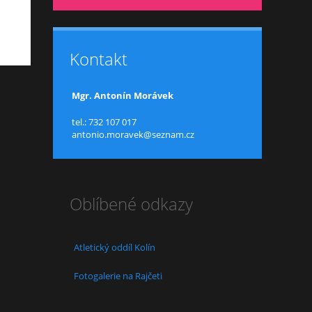
Kontakt
Mgr. Antonín Morávek
tel.: 732 107 017
antonio.moravek@seznam.cz
Oblíbené odkazy
Atletický oddíl Kolín
Fotogalerie na Rajčeti