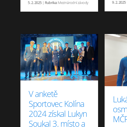
9. 2. 2025
5. 2. 2025
|
Rubrika:
Mezinárodní závody
V anketě
Luk
Sportovec Kolína
osm
2024 získal Lukyn
MČR
Soukal 3. místo a