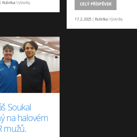
|
Rubrika:
Výsledky
CELÝ PŘÍSPĚVEK
17. 2. 2025
|
Rubrika:
Výsledky
áš Soukal
ý na halovém
 mužů.