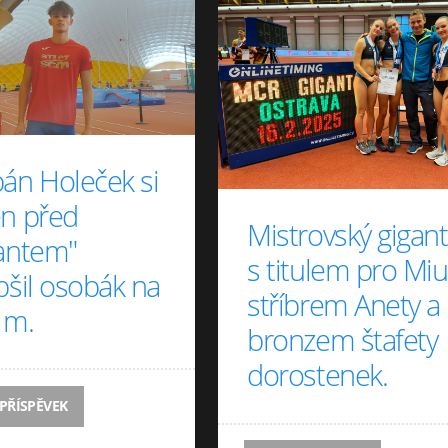
án Holeček si
en před
Mistrovský gigant
gantem"
s titulem pro Miu
pšil osobák na
stříbrem Anety a
 m.
bronzem štafety
dorostenek.
 PŘÍSPĚVEK