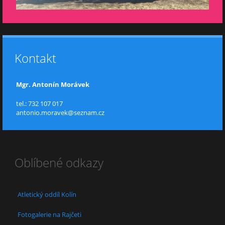
Kontakt
Mgr. Antonín Morávek
tel.: 732 107 017
antonio.moravek@seznam.cz
Oblíbené odkazy
Atletický oddíl Kolín
Fotogalerie na Rajčeti