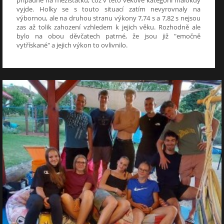
vyjde. Holky se s touto situací zatím nevyrovnaly na
výbornou, ale na druhou stranu výkony 7,74 s a 7,82 s nejsou
zas až tolik zahození vzhledem k jejich věku. Rozhodně ale
bylo na obou děvčatech patrné, že jsou již "emočně
vytřískané" a jejich výkon to ovlivnilo.