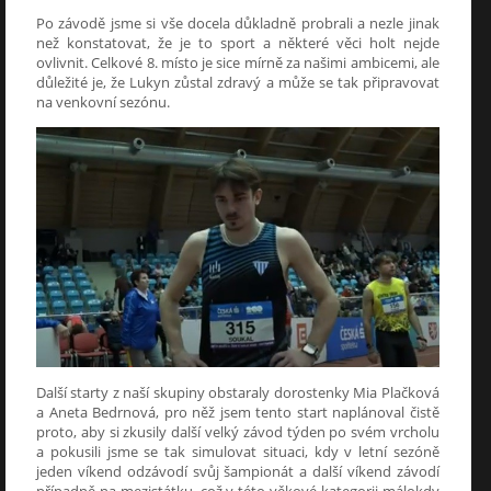
Po závodě jsme si vše docela důkladně probrali a nezle jinak
než konstatovat, že je to sport a některé věci holt nejde
ovlivnit. Celkové 8. místo je sice mírně za našimi ambicemi, ale
důležité je, že Lukyn zůstal zdravý a může se tak připravovat
na venkovní sezónu.
Další starty z naší skupiny obstaraly dorostenky Mia Plačková
a Aneta Bedrnová, pro něž jsem tento start naplánoval čistě
proto, aby si zkusily další velký závod týden po svém vrcholu
a pokusili jsme se tak simulovat situaci, kdy v letní sezóně
jeden víkend odzávodí svůj šampionát a další víkend závodí
případně na mezistátku, což v této věkové kategorii málokdy