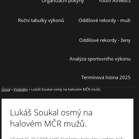
Organizační pokyny
Youth Athletics
Roční tabulky výkonů
Oddílové rekordy - muži
Oddílové rekordy - ženy
Analýza sportovního výkonu
Termínová listina 2025
Úvod
»
Výsledky
»
Lukáš Soukal osmý na halovém MČR mužů.
Lukáš Soukal osmý na
halovém MČR mužů.
Víkend 22.-23.2.2025 patřil domácímu halovému vrcholu tedy