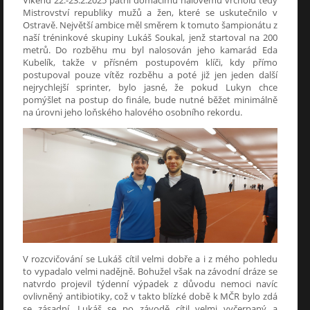
Mistrovství republiky mužů a žen, které se uskutečnilo v
Ostravě. Největší ambice měl směrem k tomuto šampionátu z
naší tréninkové skupiny Lukáš Soukal, jenž startoval na 200
metrů. Do rozběhu mu byl nalosován jeho kamarád Eda
Kubelík, takže v přísném postupovém klíči, kdy přímo
postupoval pouze vítěz rozběhu a poté již jen jeden další
nejrychlejší sprinter, bylo jasné, že pokud Lukyn chce
pomýšlet na postup do finále, bude nutné běžet minimálně
na úrovni jeho loňského halového osobního rekordu.
V rozcvičování se Lukáš cítil velmi dobře a i z mého pohledu
to vypadalo velmi nadějně. Bohužel však na závodní dráze se
natvrdo projevil týdenní výpadek z důvodu nemoci navíc
ovlivněný antibiotiky, což v takto blízké době k MČR bylo zdá
se zásadní. Lukáš se po závodě cítil velmi vyčerpaný a