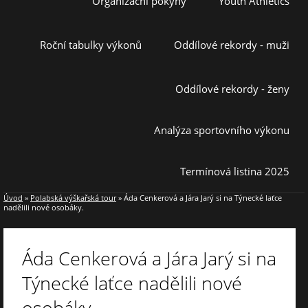
Organizační pokyny
Youth Athletics
Roční tabulky výkonů
Oddílové rekordy - muži
Oddílové rekordy - ženy
Analýza sportovního výkonu
Termínová listina 2025
Úvod
»
Polabská výškařská tour
»
Áda Cenkerová a Jára Jarý si na Týnecké laťce
nadělili nové osobáky.
Áda Cenkerová a Jára Jarý si na
Týnecké laťce nadělili nové