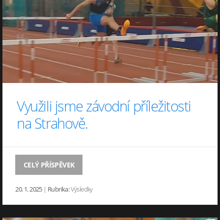
Využili jsme závodní příležitosti
na Strahově.
CELÝ PŘÍSPĚVEK
20. 1. 2025
|
Rubrika:
Výsledky