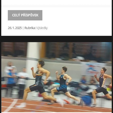
CELÝ PŘÍSPĚVEK
26. 1. 2025
|
Rubrika:
Výsledky