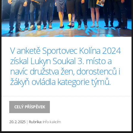
V anketě Sportovec Kolína 2024
získal Lukyn Soukal 3. místo a
navíc družstva žen, dorostenců i
žákyň ovládla kategorie týmů.
CELÝ PŘÍSPĚVEK
20. 2. 2025
|
Rubrika:
Info k akcím