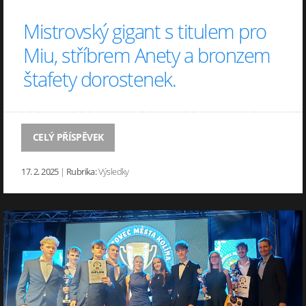
Mistrovský gigant s titulem pro
Miu, stříbrem Anety a bronzem
štafety dorostenek.
CELÝ PŘÍSPĚVEK
17. 2. 2025
|
Rubrika:
Výsledky