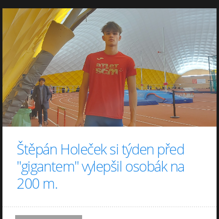
Štěpán Holeček si týden před
"gigantem" vylepšil osobák na
200 m.