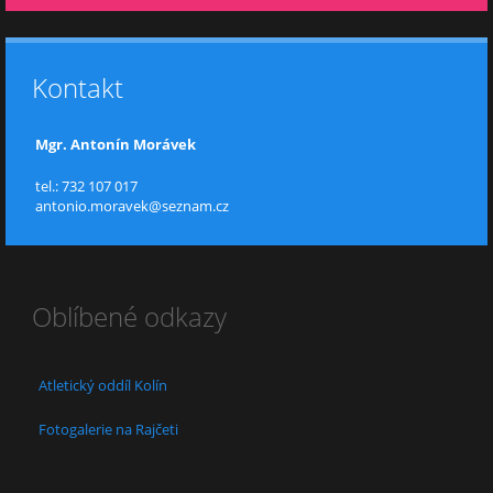
Kontakt
Mgr. Antonín Morávek
tel.: 732 107 017
antonio.moravek@seznam.cz
Oblíbené odkazy
Atletický oddíl Kolín
Fotogalerie na Rajčeti