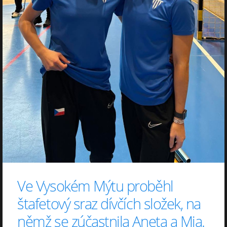
Ve Vysokém Mýtu proběhl
štafetový sraz dívčích složek, na
němž se zúčastnila Aneta a Mia.