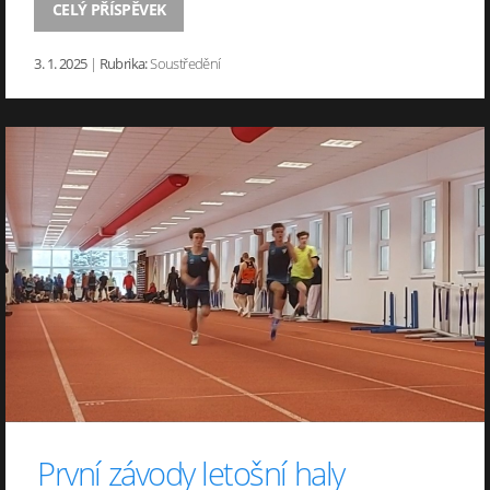
CELÝ PŘÍSPĚVEK
3. 1. 2025
|
Rubrika:
Soustředění
První závody letošní haly