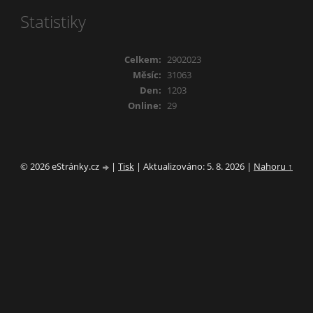
Statistiky
Celkem:
2902023
Měsíc:
31063
Den:
1203
Online:
29
© 2026 eStránky.cz
|
Tisk
|
Aktualizováno: 5. 8. 2026
|
Nahoru ↑