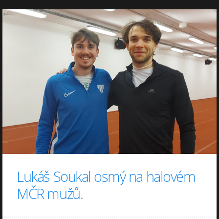
Lukáš Soukal osmý na halovém
MČR mužů.