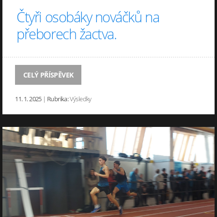
Čtyři osobáky nováčků na
přeborech žactva.
CELÝ PŘÍSPĚVEK
11. 1. 2025
|
Rubrika:
Výsledky