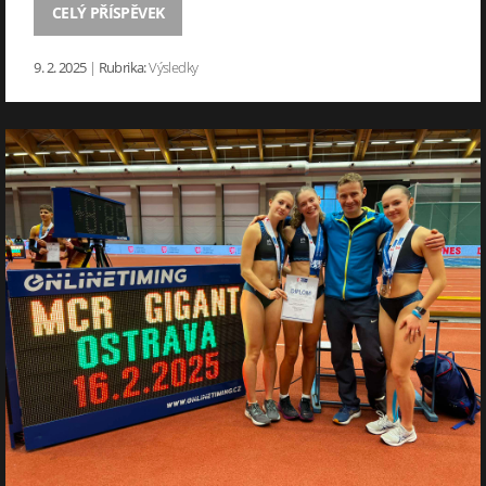
CELÝ PŘÍSPĚVEK
9. 2. 2025
|
Rubrika:
Výsledky