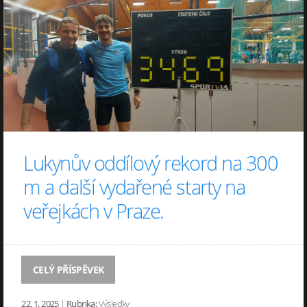
Lukynův oddílový rekord na 300
m a další vydařené starty na
veřejkách v Praze.
CELÝ PŘÍSPĚVEK
22. 1. 2025
|
Rubrika:
Výsledky