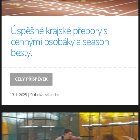
Úspěšné krajské přebory s
cennými osobáky a season
besty.
CELÝ PŘÍSPĚVEK
13. 1. 2025
|
Rubrika:
Výsledky