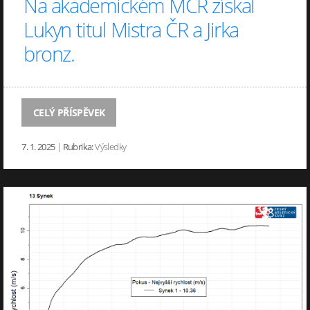
Na akademickém MČR získal
Lukyn titul Mistra ČR a Jirka
bronz.
CELÝ PŘÍSPĚVEK
7. 1. 2025
|
Rubrika:
Výsledky