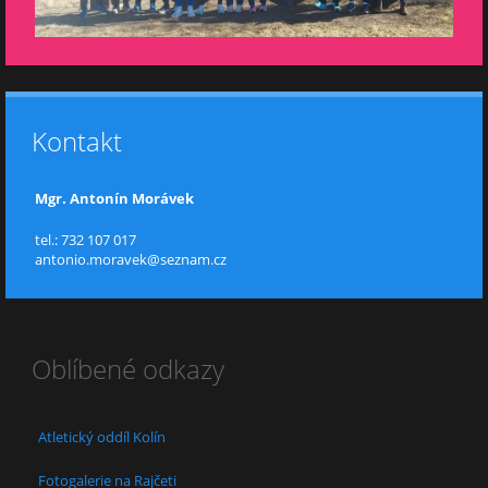
Kontakt
Mgr. Antonín Morávek
tel.: 732 107 017
antonio.moravek@seznam.cz
Oblíbené odkazy
Atletický oddíl Kolín
Fotogalerie na Rajčeti