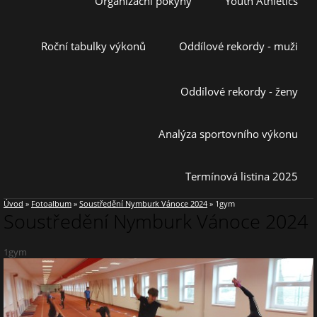
Organizační pokyny
Youth Athletics
Roční tabulky výkonů
Oddílové rekordy - muži
Oddílové rekordy - ženy
Analýza sportovního výkonu
Termínová listina 2025
Úvod
»
Fotoalbum
»
Soustředění Nymburk Vánoce 2024
»
1gym
Soustředění Nymburk Vánoce 2024
1gym