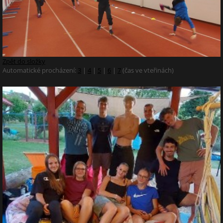
Zpět do složky
Automatické procházení:
3
|
4
|
5
|
6
|
7
(čas ve vteřinách)