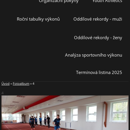
Organizační pokyny
Youth Athletics
Roční tabulky výkonů
Oddílové rekordy - muži
Oddílové rekordy - ženy
Analýza sportovního výkonu
Termínová listina 2025
Úvod
»
Fotoalbum
»
4
4