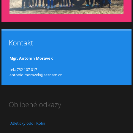
Kontakt
Mgr. Antonín Morávek
tel.: 732 107 017
antonio.moravek@seznam.cz
Oblíbené odkazy
Atletický oddíl Kolín