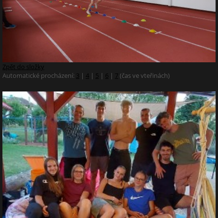
Zpět do složky
Automatické procházení:
3
|
4
|
5
|
6
|
7
(čas ve vteřinách)