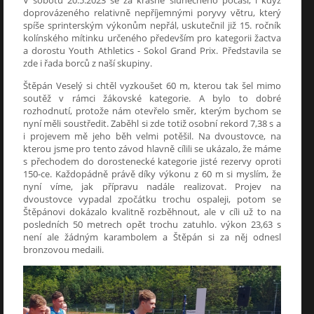
doprovázeného relativně nepříjemnými poryvy větru, který
spíše sprinterským výkonům nepřál, uskutečnil již 15. ročník
kolínského mítinku určeného především pro kategorii žactva
a dorostu Youth Athletics - Sokol Grand Prix. Představila se
zde i řada borců z naší skupiny.
Štěpán Veselý si chtěl vyzkoušet 60 m, kterou tak šel mimo
soutěž v rámci žákovské kategorie. A bylo to dobré
rozhodnutí, protože nám otevřelo směr, kterým bychom se
nyní měli soustředit. Zaběhl si zde totiž osobní rekord 7,38 s a
i projevem mě jeho běh velmi potěšil. Na dvoustovce, na
kterou jsme pro tento závod hlavně cílili se ukázalo, že máme
s přechodem do dorostenecké kategorie jisté rezervy oproti
150-ce. Každopádně právě díky výkonu z 60 m si myslím, že
nyní víme, jak přípravu nadále realizovat. Projev na
dvoustovce vypadal zpočátku trochu ospaleji, potom se
Štěpánovi dokázalo kvalitně rozběhnout, ale v cíli už to na
posledních 50 metrech opět trochu zatuhlo. výkon 23,63 s
není ale žádným karambolem a Štěpán si za něj odnesl
bronzovou medaili.