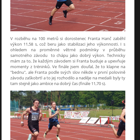
V rozběhu na 100 metrů si dorostenec Franta Hanč zaběhl
výkon 11,58 s, což beru jako stabilizaci jeho výkonnosti. I s
ohledem na proměnné větrné podmínky v průběhu
samotného závodu to chápu jako dobrý výkon. Technicky
mám za to, že každým závodem si Franta buduje a upevňuje
momenty z tréninků. Ve finále jsem doufal, že to klapne na
"bednu", ale Franta podle svých slov někde v první polovině
závodu zaškobrtl a to jej rozhodilo a naděje na medaili byly ty
tam stejně jako ambice na dobrý čas (finále 11,70 s).