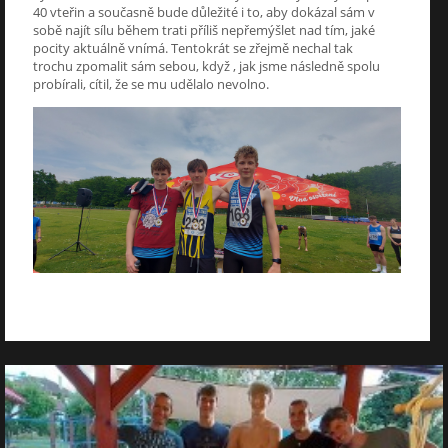
40 vteřin a současně bude důležité i to, aby dokázal sám v
sobě najít sílu během trati příliš nepřemýšlet nad tím, jaké
pocity aktuálně vnímá. Tentokrát se zřejmě nechal tak
trochu zpomalit sám sebou, když , jak jsme následně spolu
probírali, cítil, že se mu udělalo nevolno.