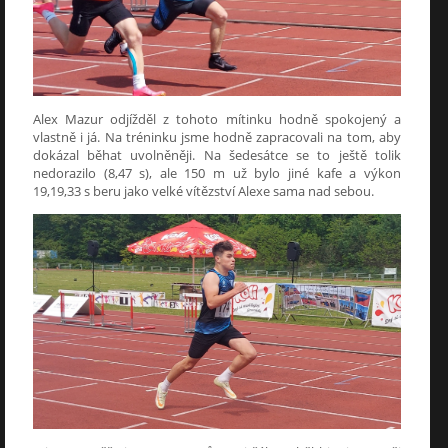
Alex Mazur odjížděl z tohoto mítinku hodně spokojený a
vlastně i já. Na tréninku jsme hodně zapracovali na tom, aby
dokázal běhat uvolněněji. Na šedesátce se to ještě tolik
nedorazilo (8,47 s), ale 150 m už bylo jiné kafe a výkon
19,19,33 s beru jako velké vítězství Alexe sama nad sebou.