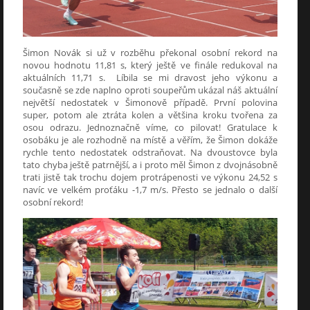
Šimon Novák si už v rozběhu překonal osobní rekord na
novou hodnotu 11,81 s, který ještě ve finále redukoval na
aktuálních 11,71 s. Líbila se mi dravost jeho výkonu a
současně se zde naplno oproti soupeřům ukázal náš aktuální
největší nedostatek v Šimonově případě. První polovina
super, potom ale ztráta kolen a většina kroku tvořena za
osou odrazu. Jednoznačně víme, co pilovat! Gratulace k
osobáku je ale rozhodně na místě a věřím, že Šimon dokáže
rychle tento nedostatek odstraňovat. Na dvoustovce byla
tato chyba ještě patrnější, a i proto měl Šimon z dvojnásobně
trati jistě tak trochu dojem protrápenosti ve výkonu 24,52 s
navíc ve velkém proťáku -1,7 m/s. Přesto se jednalo o další
osobní rekord!