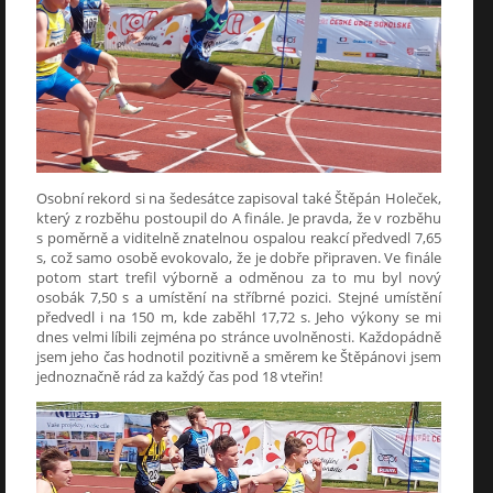
Osobní rekord si na šedesátce zapisoval také Štěpán Holeček,
který z rozběhu postoupil do A finále. Je pravda, že v rozběhu
s poměrně a viditelně znatelnou ospalou reakcí předvedl 7,65
s, což samo osobě evokovalo, že je dobře připraven. Ve finále
potom start trefil výborně a odměnou za to mu byl nový
osobák 7,50 s a umístění na stříbrné pozici. Stejné umístění
předvedl i na 150 m, kde zaběhl 17,72 s. Jeho výkony se mi
dnes velmi líbili zejména po stránce uvolněnosti. Každopádně
jsem jeho čas hodnotil pozitivně a směrem ke Štěpánovi jsem
jednoznačně rád za každý čas pod 18 vteřin!