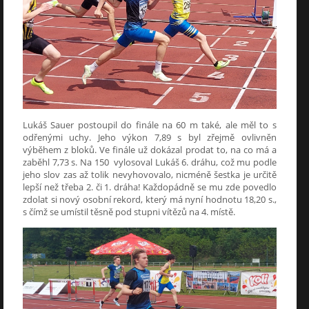
Lukáš Sauer postoupil do finále na 60 m také, ale měl to s
odřenými uchy. Jeho výkon 7,89 s byl zřejmě ovlivněn
výběhem z bloků. Ve finále už dokázal prodat to, na co má a
zaběhl 7,73 s. Na 150 vylosoval Lukáš 6. dráhu, což mu podle
jeho slov zas až tolik nevyhovovalo, nicméně šestka je určitě
lepší než třeba 2. či 1. dráha! Každopádně se mu zde povedlo
zdolat si nový osobní rekord, který má nyní hodnotu 18,20 s.,
s čímž se umístil těsně pod stupni vítězů na 4. místě.