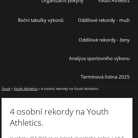
Organizační pokyny
Youth Athletics
Roční tabulky výkonů
Oddílové rekordy - muži
Oddílové rekordy - ženy
Analýza sportovního výkonu
Termínová listina 2025
Úvod
»
Youth Athletics
»
4 osobní rekordy na Youth Athletics.
4 osobní rekordy na Youth
Athletics.
V sobotu 20.5.2023 se za krásně slunečného počasí, i když