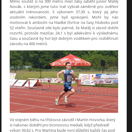
Mimo soutěž si na 300 metrů mezi žáky zaběhl junior Matěj
Novák, s kterým jsme tuto trať vybrali záměrně pro ověření
aktuální trénovanosti. S výkonem 37,39 s, který jej jeho
osobním rekordem, jsme byli spokojení. Mohl by nás
motivovat k ambicím na hladké čtvrtce na časy hluboko pod
52 vteřin. Současně zde bylo patrné, že Matěj si závod dobře
rozvrhl, protože mezičas 24,1 s byl adekvátní k výslednému
času a současně by hol být dobrým vodítkem pro rozběhnutí
závodu na 400 metrů.
Ve stejném běhu na třístovce závodil i Martin Hovorka, který
si nakonec doběhl pro bronzovou medaili, když předvedl
výkon 39,62 s. Pro Martina bude nyní důležitý každý čas pod