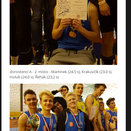
dorostenci A - 2. místo - Martinek (24,5 s), Krakuvčík (23,0 s),
Holub (24,0 s), Řehák (23,2 s)