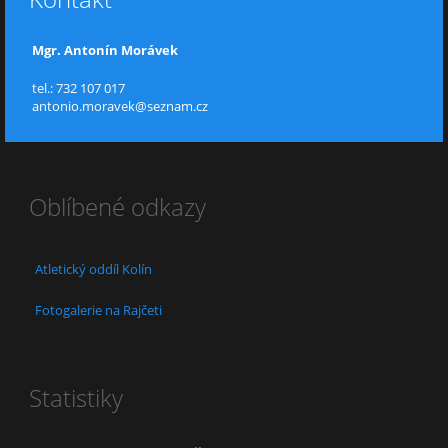
Mgr. Antonín Morávek
tel.: 732 107 017
antonio.moravek@seznam.cz
Oblíbené odkazy
Atletický oddíl Kolín
Fotogalerie na Rajčeti
Statistiky