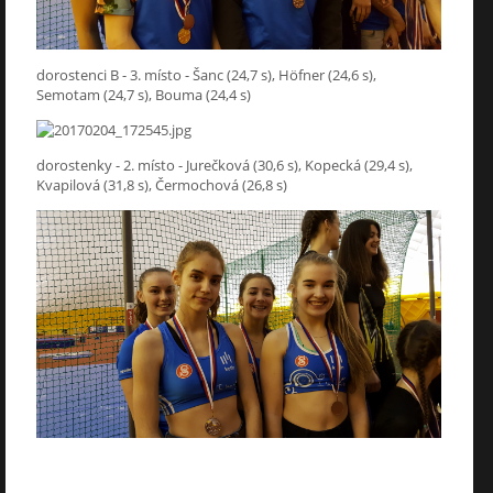
dorostenci B - 3. místo - Šanc (24,7 s), Höfner (24,6 s),
Semotam (24,7 s), Bouma (24,4 s)
dorostenky - 2. místo - Jurečková (30,6 s), Kopecká (29,4 s),
Kvapilová (31,8 s), Čermochová (26,8 s)