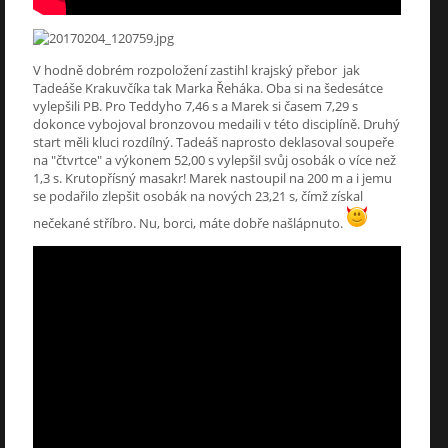
V hodně dobrém rozpoložení zastihl krajský přebor jak
Tadeáše Krakuvčíka tak Marka Řeháka. Oba si na šedesátce
vylepšili PB. Pro Teddyho 7,46 s a Marek si časem 7,29 s
dokonce vybojoval bronzovou medaili v této disciplíně. Druhý
start měli kluci rozdílný. Tadeáš naprosto deklasoval soupeře
na "čtvrtce" a výkonem 52,00 s vylepšil svůj osobák o více než
1,3 s. Krutopřísný masakr! Marek nastoupil na 200 m a i jemu
se podařilo zlepšit osobák na nových 23,21 s, čímž získal
nečekané stříbro. Nu, borci, máte dobře našlápnuto.