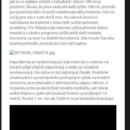
jak se co nejlépe umístit v tabulkách. Výkon 186 cm je
pozitivní. Škoda, že jsme nezkusili další výšku 189 cm, protože
po vynechání této úrovně následovala laťka hodnotu 192 cm,
což je pro nás v tuto chvíli moc. Na takové úrovni si
nemůžeme dostatečně v klidu řešit určité technické
problémy. Pro Štěpána ale nakonec výška přinesla zlatou
medaili a v závěru programu přišla ještě další medaile,
bronzová, za start ve štafetě dorostenců. Zde musím Šancíka
hodně pochválit, protože do toho šel naplno.
Pepa Bernat po týdenní pauze, kdy trávil čas s rodinou na
horách přijel zřejmě odpočinutý a zdálo se i kvalitně
vyrelaxovaný. Na výšce to byl úplně jiný člověk. Podobné
zmatkování s vynecháváním postupných výšek na kvalitní
úrovni ho sice odsoudilo k definitivnímu zápisu 180 cm. V
trojskoku jsme se ale dočkali nového osobáčku. Jen těsně
unikla Pepovi v páté sérii pokusů hranici vytoužených 13
metrů. Pouhý 1 cm. No ale 12,99 m, to je lambáda! Gratuluju!