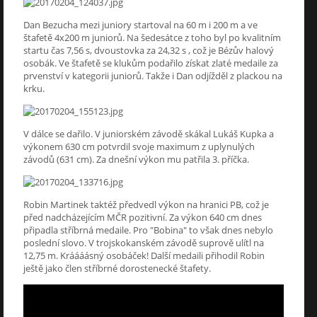
Dan Bezucha mezi juniory startoval na 60 m i 200 m a ve
štafetě 4x200 m juniorů. Na šedesátce z toho byl po kvalitním
startu čas 7,56 s, dvoustovka za 24,32 s , což je Bézův halový
osobák. Ve štafetě se klukům podařilo získat zlaté medaile za
prvenství v kategorii juniorů. Takže i Dan odjížděl z plackou na
krku.
V dálce se dařilo. V juniorském závodě skákal Lukáš Kupka a
výkonem 630 cm potvrdil svoje maximum z uplynulých
závodů (631 cm). Za dnešní výkon mu patřila 3. příčka.
Robin Martinek taktéž předvedl výkon na hranici PB, což je
před nadcházejícím MČR pozitivní. Za výkon 640 cm dnes
připadla stříbrná medaile. Pro "Bobina" to však dnes nebylo
poslední slovo. V trojskokanském závodě suprově ulítl na
12,75 m. Kráááásný osobáček! Další medaili přihodil Robin
ještě jako člen stříbrné dorostenecké štafety.