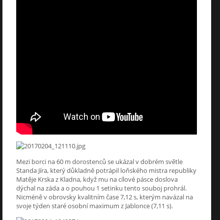
Mezi borci na 60 m dorostenců se ukázal v dobrém světle
Standa Jíra, který důkladně potrápil loňského mistra republiky
Matěje Krska z Kladna, když mu na cílové pásce doslova
dýchal na záda a o pouhou 1 setinku tento souboj prohrál.
Nicméně v obrovsky kvalitním čase 7,12 s, kterým navázal na
svoje týden staré osobní maximum z Jablonce (7,11 s).