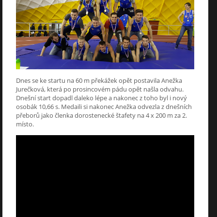
Dnes se ke startu na 60 m překážek opět postavila Anežka
Jurečková, která po prosincovém pádu opět našla odvahu.
Dnešní start dopadl daleko lépe a nakonec z toho byl i nový
osobák 10,66 s. Medaili si nakonec Anežka odvezla z dnešních
přeborů jako členka dorostenecké štafety na 4 x 200 m za 2.
místo.