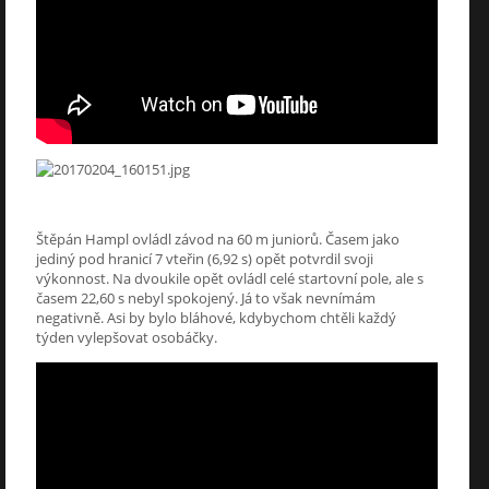
Štěpán Hampl ovládl závod na 60 m juniorů. Časem jako
jediný pod hranicí 7 vteřin (6,92 s) opět potvrdil svoji
výkonnost. Na dvoukile opět ovládl celé startovní pole, ale s
časem 22,60 s nebyl spokojený. Já to však nevnímám
negativně. Asi by bylo bláhové, kdybychom chtěli každý
týden vylepšovat osobáčky.