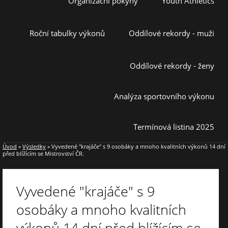
Organizační pokyny
Youth Athletics
Roční tabulky výkonů
Oddílové rekordy - muži
Oddílové rekordy - ženy
Analýza sportovního výkonu
Termínová listina 2025
Úvod
»
Výsledky
»
Vyvedené "krajáče" s 9 osobáky a mnoho kvalitních výkonů 14 dní
před blížícím se Mistrovství ČR.
Vyvedené "krajáče" s 9
osobáky a mnoho kvalitních