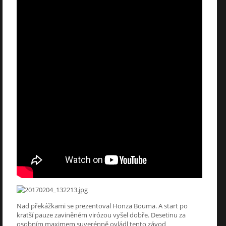
Nad překážkami se prezentoval Honza Bouma. A start po
kratší pauze zaviněném virózou vyšel dobře. Desetinu za
osobním maximem suverénně ovládl tento závod