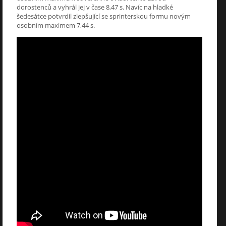
dorostenců a vyhrál jej v čase 8,47 s. Navíc na hladké
šedesátce potvrdil zlepšující se sprinterskou formu novým
osobním maximem 7,44 s.