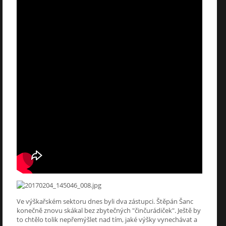
Ve výškařském sektoru dnes byli dva zástupci. Štěpán Šanc
konečně znovu skákal bez zbytečných "činčurádiček". Ještě by
to chtělo tolik nepřemýšlet nad tím, jaké výšky vynechávat a