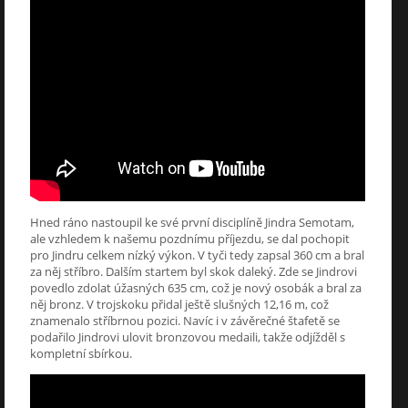
Hned ráno nastoupil ke své první disciplíně Jindra Semotam,
ale vzhledem k našemu pozdnímu příjezdu, se dal pochopit
pro Jindru celkem nízký výkon. V tyči tedy zapsal 360 cm a bral
za něj stříbro. Dalším startem byl skok daleký. Zde se Jindrovi
povedlo zdolat úžasných 635 cm, což je nový osobák a bral za
něj bronz. V trojskoku přidal ještě slušných 12,16 m, což
znamenalo stříbrnou pozici. Navíc i v závěrečné štafetě se
podařilo Jindrovi ulovit bronzovou medaili, takže odjížděl s
kompletní sbírkou.