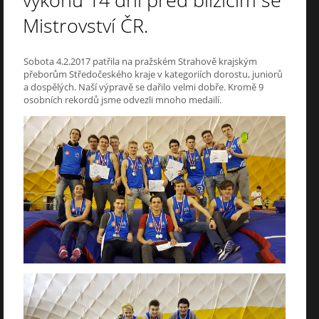
výkonů 14 dní před blížícím se
Mistrovství ČR.
Sobota 4.2.2017 patřila na pražském Strahově krajským
přeborům Středočeského kraje v kategoriích dorostu, juniorů
a dospělých. Naší výpravě se dařilo velmi dobře. Kromě 9
osobních rekordů jsme odvezli mnoho medailí.