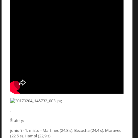
.
Štafety:
junioři - 1. místo - Martinec (24,8 s), Bezucha (24,4 s), Moravec
(22,5 s), Hampl (22,9 s)