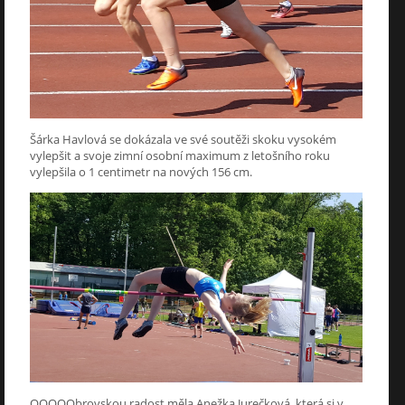
Šárka Havlová se dokázala ve své soutěži skoku vysokém
vylepšit a svoje zimní osobní maximum z letošního roku
vylepšila o 1 centimetr na nových 156 cm.
OOOOObrovskou radost měla Anežka Jurečková, která si v