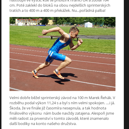
nastoupil ve výšce, kde se přiblížil k hranici OR a zdolal 164
cm. Poté zaklekl do bloků na obou nejdelších sprinterských
tratích a to 400 m a 400 m překážek. Nu...pořádná palba!
Velmi dobře běžel sprinterský závod na 100 m Marek Řehák. V
rozběhu podal výkon 11,24 s a byl s ním velmi spokojen. ....i já.
Škoda, že ve finále již časomíra nesepnula, a tak hodnota
finálového výkonu nám bude navždy zatajena. Alespoň jsme
měli radost za prvenství v tomto závodě, které znamenalo
další bodíky na konto našeho družstva.