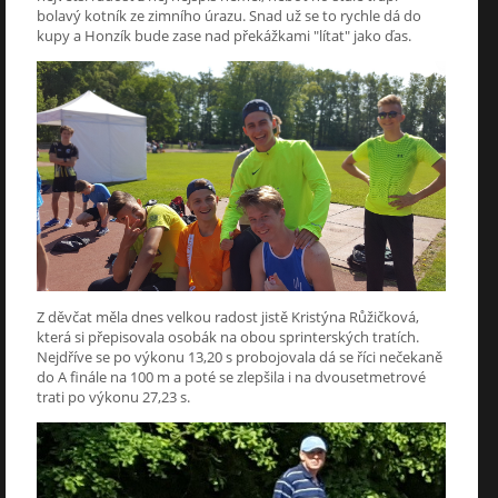
bolavý kotník ze zimního úrazu. Snad už se to rychle dá do
kupy a Honzík bude zase nad překážkami "lítat" jako ďas.
Z děvčat měla dnes velkou radost jistě Kristýna Růžičková,
která si přepisovala osobák na obou sprinterských tratích.
Nejdříve se po výkonu 13,20 s probojovala dá se říci nečekaně
do A finále na 100 m a poté se zlepšila i na dvousetmetrové
trati po výkonu 27,23 s.