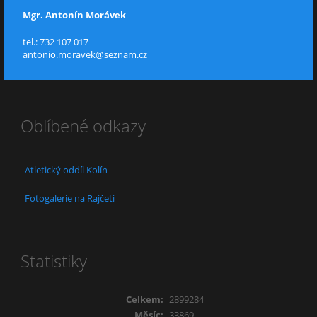
Mgr. Antonín Morávek
tel.: 732 107 017
antonio.moravek@seznam.cz
Oblíbené odkazy
Atletický oddíl Kolín
Fotogalerie na Rajčeti
Statistiky
Celkem:
2899284
Měsíc:
33869