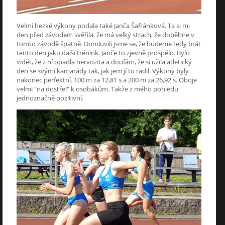
Velmi hezké výkony podala také Janča Šafránková. Ta si mi
den před závodem svěřila, že má velký strach, že doběhne v
tomto závodě špatně. Domluvili jsme se, že budeme tedy brát
tento den jako další trénink. Janče to zjevně prospělo. Bylo
vidět, že z ní opadla nervozita a doufám, že si užila atletický
den se svými kamarády tak, jak jem jí to radil. Výkony byly
nakonec perfektní. 100 m za 12,81 s a 200 m za 26,92 s. Oboje
velmi "na dostřel" k osobákům. Takže z mého pohledu
jednoznačně pozitivní.