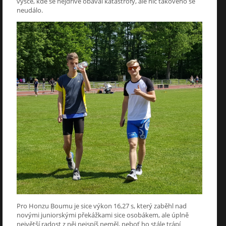
výšce, kde se nejdříve obával katastrofy, ale nic takového se
neudálo.
Pro Honzu Boumu je sice výkon 16,27 s, který zaběhl nad
novými juniorskými překážkami sice osobákem, ale úplně
největší radost z něj nejspíš neměl, neboť ho stále trápí