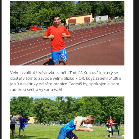
Velmi kvalitní čtyřstovku zaběhl Tadeáš Krakuvčík, který se
dostal v tomto závodě velmi blízko k OR, když zaběhl 51,39 s
jen 3 desetinky od této hranice. Tadeáš byl spokojen a jsem
rád, že si svého výkonu váží!