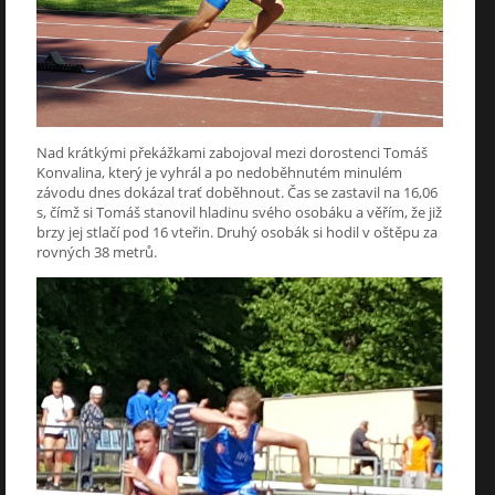
Nad krátkými překážkami zabojoval mezi dorostenci Tomáš
Konvalina, který je vyhrál a po nedoběhnutém minulém
závodu dnes dokázal trať doběhnout. Čas se zastavil na 16,06
s, čímž si Tomáš stanovil hladinu svého osobáku a věřím, že již
brzy jej stlačí pod 16 vteřin. Druhý osobák si hodil v oštěpu za
rovných 38 metrů.