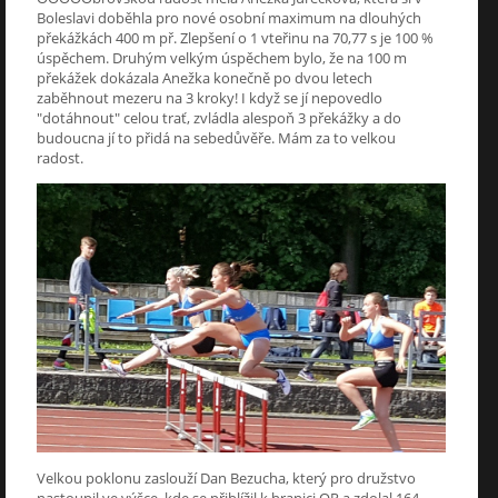
Boleslavi doběhla pro nové osobní maximum na dlouhých
překážkách 400 m př. Zlepšení o 1 vteřinu na 70,77 s je 100 %
úspěchem. Druhým velkým úspěchem bylo, že na 100 m
překážek dokázala Anežka konečně po dvou letech
zaběhnout mezeru na 3 kroky! I když se jí nepovedlo
"dotáhnout" celou trať, zvládla alespoň 3 překážky a do
budoucna jí to přidá na sebedůvěře. Mám za to velkou
radost.
Velkou poklonu zaslouží Dan Bezucha, který pro družstvo