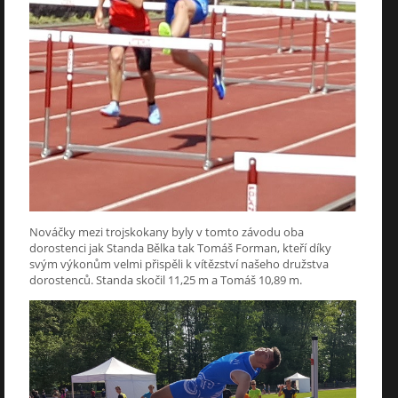
Nováčky mezi trojskokany byly v tomto závodu oba
dorostenci jak Standa Bělka tak Tomáš Forman, kteří díky
svým výkonům velmi přispěli k vítězství našeho družstva
dorostenců. Standa skočil 11,25 m a Tomáš 10,89 m.