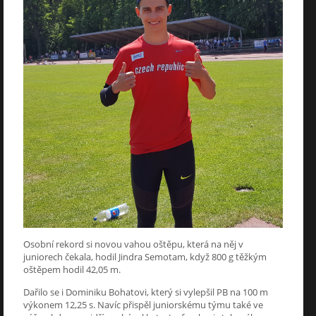
Osobní rekord si novou vahou oštěpu, která na něj v
juniorech čekala, hodil Jindra Semotam, když 800 g těžkým
oštěpem hodil 42,05 m.
Dařilo se i Dominiku Bohatovi, který si vylepšil PB na 100 m
výkonem 12,25 s. Navíc přispěl juniorskému týmu také ve