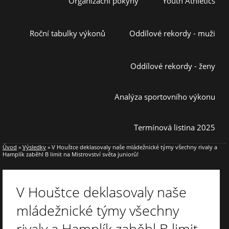
Organizační pokyny
Youth Athletics
Roční tabulky výkonů
Oddílové rekordy - muži
Oddílové rekordy - ženy
Analýza sportovního výkonu
Termínová listina 2025
Úvod
»
Výsledky
»
V Houštce deklasovaly naše mládežnické týmy všechny rivaly a
Hamplík zaběhl B limit na Mistrovství světa juniorů!
V Houštce deklasovaly naše
mládežnické týmy všechny