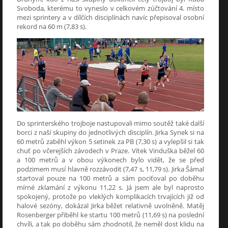
Svoboda, kterému to vyneslo v celkovém zúčtování 4. místo
mezi sprintery a v dílčích disciplínách navíc přepisoval osobní
rekord na 60 m (7,83 s).
Do sprinterského trojboje nastupovali mimo soutěž také další
borci z naší skupiny do jednotlivých disciplín. Jirka Synek si na
60 metrů zaběhl výkon 5 setinek za PB (7,30 s) a vylepšil si tak
chuť po včerejších závodech v Praze. Vítek Vinduška běžel 60
a 100 metrů a v obou výkonech bylo vidět, že se před
podzimem musí hlavně rozzávodit (7,47 s, 11,79 s). Jirka Šámal
startoval pouze na 100 metrů a sám pociťoval po doběhu
mírné zklamání z výkonu 11,22 s. Já jsem ale byl naprosto
spokojený, protože po vleklých komplikacích trvajících již od
halové sezóny, dokázal Jirka běžet relativně uvolněně. Matěj
Rosenberger přiběhl ke startu 100 metrů (11,69 s) na poslední
chvíli, a tak po doběhu sám zhodnotil, že neměl dost klidu na