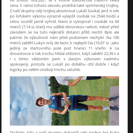
cena. V rámci tohoto závodu probíhá také sprinterský trojboj.
Z naší skupiny celý trojboj absolvoval Lukáš Soukal, jenž si zde
po loňském výkonu výrazně vylepšil osobák na 2544 bodů a
celou soutěž jasně vyhrál. Navíc si vybojoval i osobák na 60
metrů (7,14 s), který mu udělal obrovskou radost, neboť před
závodem se na tuto nejkratší distanci příliš necítil. Bylo ale
patrné, že výbušnost nám před podzimem nechybí. Na 100
metrů zaběhl Lukyn svůj de facto 3. nejlepší čas (10,97 s) - jako
jediný ze startovního pole pod hranici 11 vteřin. A na
dvoustovce si tak trochu hlídal vítězství, když zaběhl 22,39 s a
i s tímto vědomím jsem s daným výkonem nadmíru
spokojený, protože se Lukáš po doběhu cítil dobře i když
logicky po celém víceboji trochu zatuhle.
Druhým, kdo z naší skupiny dokončil celý trojboj byl Kuba