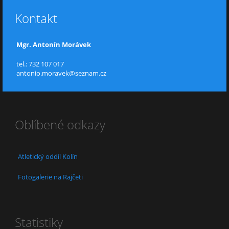
Kontakt
Mgr. Antonín Morávek
tel.: 732 107 017
antonio.moravek@seznam.cz
Oblíbené odkazy
Atletický oddíl Kolín
Fotogalerie na Rajčeti
Statistiky