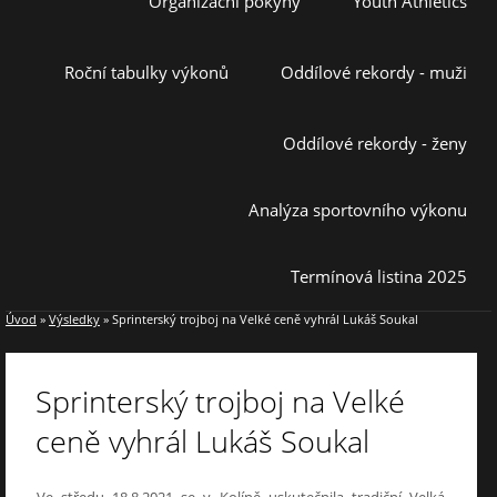
Organizační pokyny
Youth Athletics
Roční tabulky výkonů
Oddílové rekordy - muži
Oddílové rekordy - ženy
Analýza sportovního výkonu
Termínová listina 2025
Úvod
»
Výsledky
»
Sprinterský trojboj na Velké ceně vyhrál Lukáš Soukal
Sprinterský trojboj na Velké
ceně vyhrál Lukáš Soukal
Ve středu 18.8.2021 se v Kolíně uskutečnila tradiční Velká