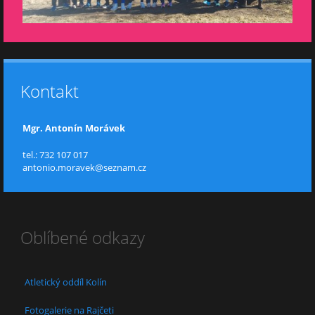
Kontakt
Mgr. Antonín Morávek
tel.: 732 107 017
antonio.moravek@seznam.cz
Oblíbené odkazy
Atletický oddíl Kolín
Fotogalerie na Rajčeti