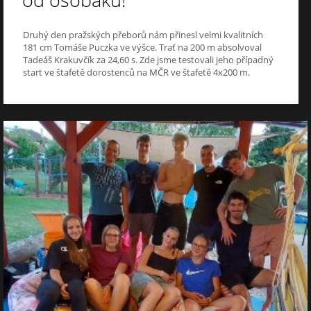
od osobáku!
Druhý den pražských přeborů nám přinesl velmi kvalitních
181 cm Tomáše Puczka ve výšce. Trať na 200 m absolvoval
Tadeáš Krakuvčík za 24,60 s. Zde jsme testovali jeho případný
start ve štafetě dorostenců na MČR ve štafetě 4x200 m.