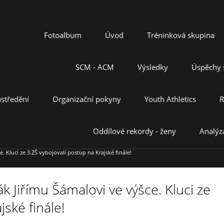
Fotoalbum
Úvod
Tréninková skupina
SCM - ACM
Výsledky
Úspěchy š
středění
Organizační pokyny
Youth Athletics
R
Oddílové rekordy - ženy
Analýz
. Kluci ze 3.ZŠ vybojovali postup na Krajské finále!
 Jiřímu Šámalovi ve výšce. Kluci ze
jské finále!