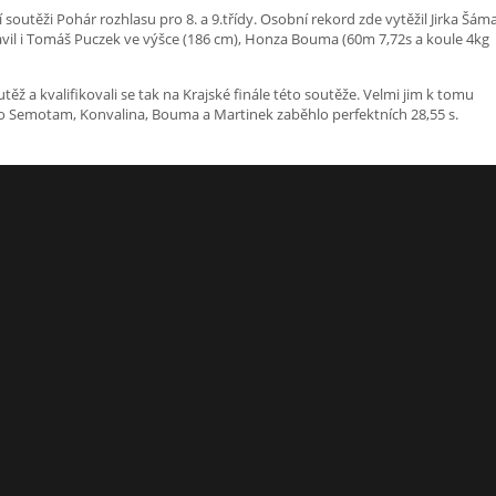
 soutěži Pohár rozhlasu pro 8. a 9.třídy. Osobní rekord zde vytěžil Jirka Šámal
avil i Tomáš Puczek ve výšce (186 cm), Honza Bouma (60m 7,72s a koule 4kg
ěž a kvalifikovali se tak na Krajské finále této soutěže. Velmi jim k tomu
o Semotam, Konvalina, Bouma a Martinek zaběhlo perfektních 28,55 s.