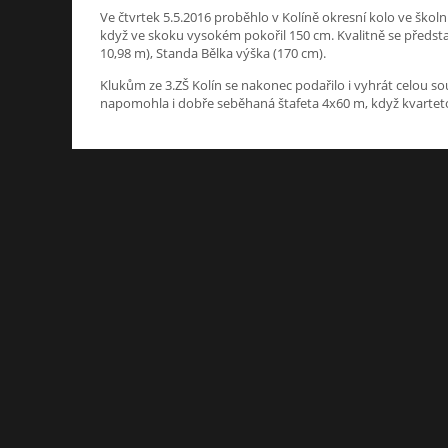
Ve čtvrtek 5.5.2016 proběhlo v Kolíně okresní kolo ve školní
když ve skoku vysokém pokořil 150 cm. Kvalitně se předst
10,98 m), Standa Bělka výška (170 cm).
Klukům ze 3.ZŠ Kolín se nakonec podařilo i vyhrát celou sout
napomohla i dobře seběhaná štafeta 4x60 m, když kvartet