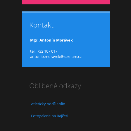
Kontakt
Mgr. Antonín Morávek
tel.: 732 107 017
antonio.moravek@seznam.cz
Oblíbené odkazy
Atletický oddíl Kolín
Fotogalerie na Rajčeti