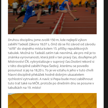
Druhou disciplínu jsme zvolili 150 m, kde nejlepší výkon
zaběhl Tadeáš Zákora 18,07 s, čímž dá se říci závod od závodu
"střílí" do stejného místa kolem 15. příčky republikových
tabulek. Možná to Tadeáš zatím tak nevnímá, ale pro mě je to
známka vyrovnanosti, která jistě v ten pravý čas, doufejme při
Mistrovství ČR, vykrystalizuje v suprový čas.Osobní rekord si
v této disciplíně zaběhl Pepa Šedivý, kterému se povedlo
posunout si jej na 18,20 s. To je ve vztahu k jeho v tuto chvíli
hlavní disciplíně překážek hodně dobrým ukazatelem
rychlostní vytrvalosti. A navíc si Pepa bude moci zaběhnout
tuto trať také na MČR, protože po dnešním dnu se posune v
tabulkách na 19. místo!