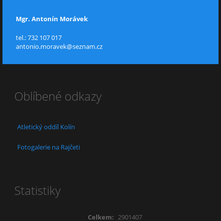
Mgr. Antonín Morávek
tel.: 732 107 017
antonio.moravek@seznam.cz
Oblíbené odkazy
Atletický oddíl Kolín
Fotogalerie na Rajčeti
Statistiky
Celkem:
2901407