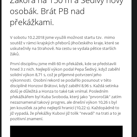
Zákora na 150 m a Šedivý nový
osobák. Brát PB nad
překážkami.
V sobotu 10.2.2018 jsme využili možnost startu tzv. mimo
soutěž v rámci krajských přeborů Jihočeského kraje, které se
uskutečnily na Strahově. Na cestu se vydala pětice starších
žáků.
První disciplínu jsme měli 60 m překážek, kde se představili
hned 3 z nich. Nejlepší výkon podal Pepa Šedivý, když zaběhl
solidní výkon 8,71 s, což je příjemné potvrzení jeho
výkonnosti. Osobní rekord se podařilo posunout v této
disciplíně Honzovi Brátovi, když zaběhl 8,96 s. Každá setinka
dolů je důležitá a Honza to také tak vnímal. Posledním
překážkářem byl Kuba Svoboda, který jako "prvoročák" zatím
nezaznamenal takový progres, ale dnešní výkon 10,26 s byl
jen kousíček za jeho nejlepší hranicí (10,22 s). Každopádně to
již vypadá, že překážky Kubovi již tolik "nevadí" na trati a to je
pozitivní znamení.