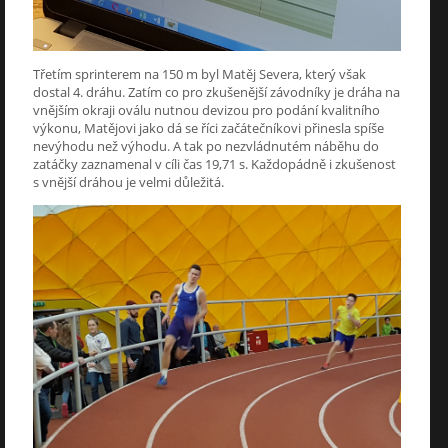
Třetím sprinterem na 150 m byl Matěj Severa, který však
dostal 4. dráhu. Zatím co pro zkušenější závodníky je dráha na
vnějším okraji oválu nutnou devizou pro podání kvalitního
výkonu, Matějovi jako dá se říci začátečníkovi přinesla spíše
nevýhodu než výhodu. A tak po nezvládnutém náběhu do
zatáčky zaznamenal v cíli čas 19,71 s. Každopádně i zkušenost
s vnější dráhou je velmi důležitá.