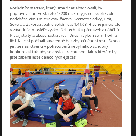
Posledním startem, který jsme dnes absolvovali, byl
přípravný start ve štafetě 4x200 m, který jsme běželi kvůli
nadcházejícímu mistrovství žactva. Kvarteto Šedivý, Brát,
Severa a Zákora zaběhlo solidní čas 1:41,08. Hlavně jsme si ale
v závodní atmosféře vyzkoušeli techniku předávek a náběhů.
Kluci jistě tyto zkušenosti zúročí. Dnešní výkon se mi hodně
líbil. Kluci si počínali suverénně bez zbytečného stresu. Škoda
jen, že naší čtveřici v poli soupeřů nebyl nikdo schopný
konkurovat tak, aby se dostali trochu pod tlak, v kterém by
jistě zaběhli ještě daleko rychlejší čas.