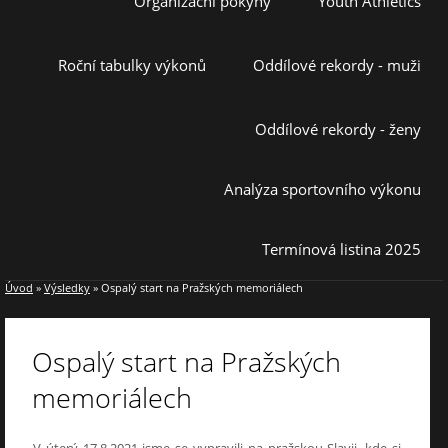
Organizační pokyny
Youth Athletics
Roční tabulky výkonů
Oddílové rekordy - muži
Oddílové rekordy - ženy
Analýza sportovního výkonu
Termínová listina 2025
Úvod
»
Výsledky
»
Ospalý start na Pražských memoriálech
Ospalý start na Pražských
memoriálech
V úterý 17.8.2021 jsme se vypravili na pražskou Slavii, kde si