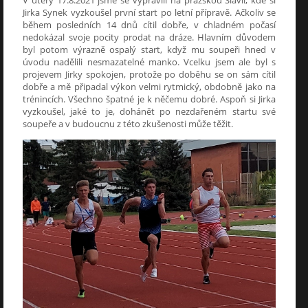
Jirka Synek vyzkoušel první start po letní přípravě. Ačkoliv se
během posledních 14 dnů cítil dobře, v chladném počasí
nedokázal svoje pocity prodat na dráze. Hlavním důvodem
byl potom výrazně ospalý start, když mu soupeři hned v
úvodu nadělili nesmazatelné manko. Vcelku jsem ale byl s
projevem Jirky spokojen, protože po doběhu se on sám cítil
dobře a mě připadal výkon velmi rytmický, obdobně jako na
trénincích. Všechno špatné je k něčemu dobré. Aspoň si Jirka
vyzkoušel, jaké to je, dohánět po nezdařeném startu své
soupeře a v budoucnu z této zkušenosti může těžit.