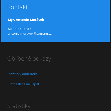
Kontakt
Mgr. Antonín Morávek
tel.: 732 107 017
antonio.moravek@seznam.cz
Oblíbené odkazy
Atletický oddíl Kolín
Fotogalerie na Rajčeti
Statistiky