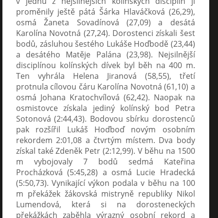
v jednu z nejsilnějších kolínských disciplín ji
proměnily ještě pátá Šárka Hlaváčková (26,29),
osmá Žaneta Sovadínová (27,09) a desátá
Karolína Novotná (27,24). Dorostenci získali šest
bodů, zásluhou šestého Lukáše Hoďbodě (23,44)
a desátého Matěje Palána (23,98). Nejsilnější
disciplínou kolínských dívek byl běh na 400 m.
Ten vyhrála Helena Jiranová (58,55), třetí
protnula cílovou čáru Karolína Novotná (61,10) a
osmá Johana Kratochvílová (62,42). Naopak na
osmistovce získala jediný kolínský bod Petra
Sotonová (2:44,43). Bodovou sbírku dorostenců
pak rozšířil Lukáš Hoďboď novým osobním
rekordem 2:01,08 a čtvrtým místem. Dva body
získal také Zdeněk Petr (2:12,99). V běhu na 1500
m vybojovaly 7 bodů sedmá Kateřina
Procházková (5:45,28) a osmá Lucie Hradecká
(5:50,73). Vynikající výkon podala v běhu na 100
m překážek žákovská mistryně republiky Nikol
Lumendová, která si na dorosteneckých
překážkách zaběhla výrazný osobní rekord a