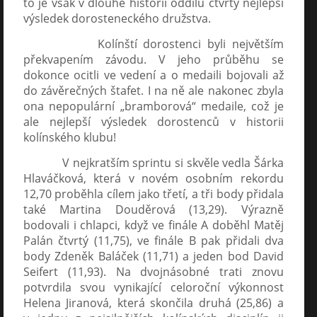
to je však v dlouhé historii oddílu čtvrtý nejlepší
výsledek dorosteneckého družstva.
Kolínští dorostenci byli největším
překvapením závodu. V jeho průběhu se
dokonce ocitli ve vedení a o medaili bojovali až
do závěrečných štafet. I na ně ale nakonec zbyla
ona nepopulární „bramborová“ medaile, což je
ale nejlepší výsledek dorostenců v historii
kolínského klubu!
V nejkratším sprintu si skvěle vedla Šárka
Hlaváčková, která v novém osobním rekordu
12,70 proběhla cílem jako třetí, a tři body přidala
také Martina Douděrová (13,29). Výrazně
bodovali i chlapci, když ve finále A doběhl Matěj
Palán čtvrtý (11,75), ve finále B pak přidali dva
body Zdeněk Baláček (11,71) a jeden bod David
Seifert (11,93). Na dvojnásobné trati znovu
potvrdila svou vynikající celoroční výkonnost
Helena Jiranová, která skončila druhá (25,86) a