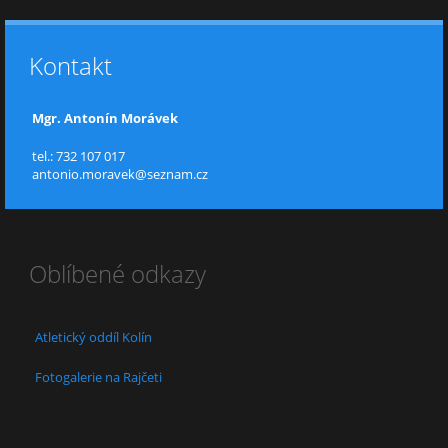
Kontakt
Mgr. Antonín Morávek
tel.: 732 107 017
antonio.moravek@seznam.cz
Oblíbené odkazy
Atletický oddíl Kolín
Fotogalerie na Rajčeti