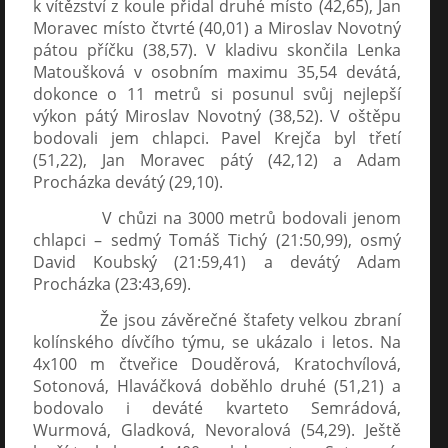
k vítězství z koule přidal druhé místo (42,65), Jan
Moravec místo čtvrté (40,01) a Miroslav Novotný
pátou příčku (38,57). V kladivu skončila Lenka
Matoušková v osobním maximu 35,54 devátá,
dokonce o 11 metrů si posunul svůj nejlepší
výkon pátý Miroslav Novotný (38,52). V oštěpu
bodovali jem chlapci. Pavel Krejča byl třetí
(51,22), Jan Moravec pátý (42,12) a Adam
Procházka devátý (29,10).
V chůzi na 3000 metrů bodovali jenom
chlapci – sedmý Tomáš Tichý (21:50,99), osmý
David Koubský (21:59,41) a devátý Adam
Procházka (23:43,69).
Že jsou závěrečné štafety velkou zbraní
kolínského dívčího týmu, se ukázalo i letos. Na
4x100 m čtveřice Douděrová, Kratochvílová,
Sotonová, Hlaváčková doběhlo druhé (51,21) a
bodovalo i deváté kvarteto Semrádová,
Wurmová, Gladková, Nevoralová (54,29). Ještě