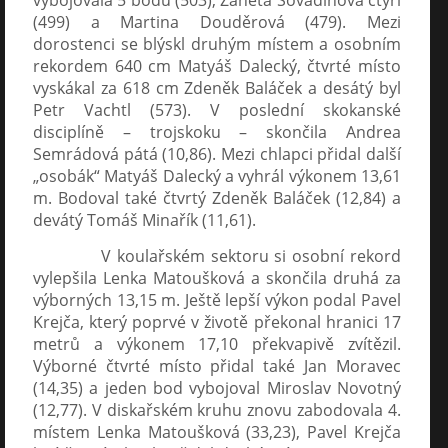
(499) a Martina Douděrová (479). Mezi
dorostenci se blýskl druhým místem a osobním
rekordem 640 cm Matyáš Dalecký, čtvrté místo
vyskákal za 618 cm Zdeněk Baláček a desátý byl
Petr Vachtl (573). V poslední skokanské
disciplíně – trojskoku – skončila Andrea
Semrádová pátá (10,86). Mezi chlapci přidal další
„osobák“ Matyáš Dalecký a vyhrál výkonem 13,61
m. Bodoval také čtvrtý Zdeněk Baláček (12,84) a
devátý Tomáš Minařík (11,61).
V koulařském sektoru si osobní rekord
vylepšila Lenka Matoušková a skončila druhá za
výborných 13,15 m. Ještě lepší výkon podal Pavel
Krejča, který poprvé v životě překonal hranici 17
metrů a výkonem 17,10 překvapivě zvítězil.
Výborné čtvrté místo přidal také Jan Moravec
(14,35) a jeden bod vybojoval Miroslav Novotný
(12,77). V diskařském kruhu znovu zabodovala 4.
místem Lenka Matoušková (33,23), Pavel Krejča