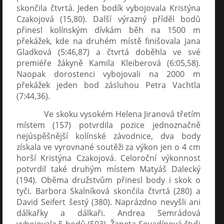
skončila čtvrtá. Jeden bodík vybojovala Kristýna
Czakojová (15,80). Další výrazný příděl bodů
přinesl kolínským dívkám běh na 1500 m
překážek, kde na druhém místě finišovala Jana
Gladková (5:46,87) a čtvrtá doběhla ve své
premiéře žákyně Kamila Kleiberová (6:05,58).
Naopak dorostenci vybojovali na 2000 m
překážek jeden bod zásluhou Petra Vachtla
(7:44,36).
Ve skoku vysokém Helena Jiranová třetím
místem (157) potvrdila pozice jednoznačně
nejúspěšnější kolínské závodnice, dva body
získala ve vyrovnané soutěži za výkon jen o 4 cm
horší Kristýna Czakojová. Celoroční výkonnost
potvrdil také druhým místem Matyáš Dalecký
(194). Oběma družstvům přinesl body i skok o
tyči. Barbora Skalníková skončila čtvrtá (280) a
David Seifert šestý (380). Naprázdno nevyšli ani
dálkařky a dálkaři. Andrea Semrádová
vybojovala 5 bodů (503), Žaneta Sovadínová čtyři