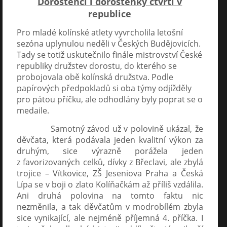
Dorostenci i dorostenky čtvrtí v
republice
Pro mladé kolínské atlety vyvrcholila letošní
sezóna uplynulou neděli v Českých Budějovicích.
Tady se totiž uskutečnilo finále mistrovství České
republiky družstev dorostu, do kterého se
probojovala obě kolínská družstva. Podle
papírových předpokladů si oba týmy odjížděly
pro pátou příčku, ale odhodlány byly poprat se o
medaile.
Samotný závod už v polovině ukázal, že
děvčata, která podávala jeden kvalitní výkon za
druhým, sice výrazně porážela jeden
z favorizovaných celků, dívky z Břeclavi, ale zbylá
trojice – Vítkovice, ZŠ Jeseniova Praha a Česká
Lípa se v boji o zlato Kolíňačkám až příliš vzdálila.
Ani druhá polovina na tomto faktu nic
nezměnila, a tak děvčatům v modrobílém zbyla
sice vynikající, ale nejméně příjemná 4. příčka. I