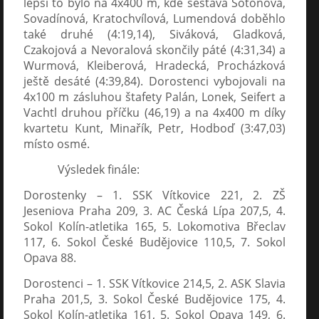
lepší to bylo na 4x400 m, kde sestava Sotonová,
Sovadínová, Kratochvílová, Lumendová doběhlo
také druhé (4:19,14), Siváková, Gladková,
Czakojová a Nevoralová skončily páté (4:31,34) a
Wurmová, Kleiberová, Hradecká, Procházková
ještě desáté (4:39,84). Dorostenci vybojovali na
4x100 m zásluhou štafety Palán, Lonek, Seifert a
Vachtl druhou příčku (46,19) a na 4x400 m díky
kvartetu Kunt, Minařík, Petr, Hodboď (3:47,03)
místo osmé.
Výsledek finále:
Dorostenky – 1. SSK Vítkovice 221, 2. ZŠ
Jeseniova Praha 209, 3. AC Česká Lípa 207,5, 4.
Sokol Kolín-atletika 165, 5. Lokomotiva Břeclav
117, 6. Sokol České Budějovice 110,5, 7. Sokol
Opava 88.
Dorostenci – 1. SSK Vítkovice 214,5, 2. ASK Slavia
Praha 201,5, 3. Sokol České Budějovice 175, 4.
Sokol Kolín-atletika 161, 5. Sokol Opava 149, 6.