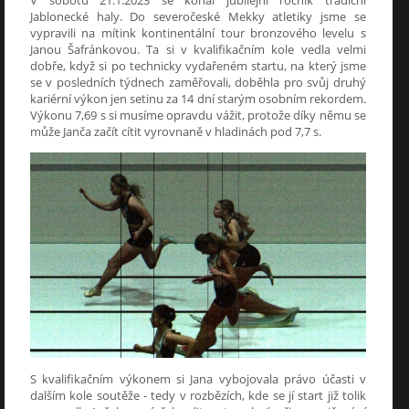
Jablonecké haly. Do severočeské Mekky atletiky jsme se
vypravili na mítink kontinentální tour bronzového levelu s
Janou Šafránkovou. Ta si v kvalifikačním kole vedla velmi
dobře, když si po technicky vydařeném startu, na který jsme
se v posledních týdnech zaměřovali, doběhla pro svůj druhý
kariérní výkon jen setinu za 14 dní starým osobním rekordem.
Výkonu 7,69 s si musíme opravdu vážit, protože díky němu se
může Janča začít cítit vyrovnaně v hladinách pod 7,7 s.
S kvalifikačním výkonem si Jana vybojovala právo účasti v
dalším kole soutěže - tedy v rozbězích, kde se jí start již tolik