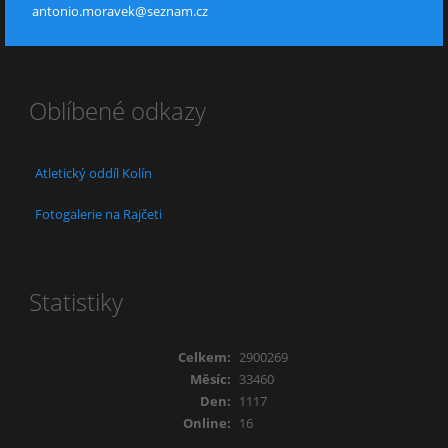
antonio.moravek@seznam.cz
Oblíbené odkazy
Atletický oddíl Kolín
Fotogalerie na Rajčeti
Statistiky
Celkem:
2900269
Měsíc:
33460
Den:
1117
Online:
16