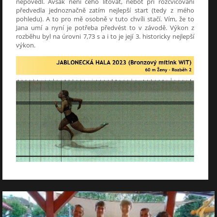
nepovedl. Avšak není čeho litovat, neboť při rozcvičování
předvedla jednoznačně zatím nejlepší start (tedy z mého
pohledu). A to pro mě osobně v tuto chvíli stačí. Vím, že to
Jana umí a nyní je potřeba předvést to v závodě. Výkon z
rozběhu byl na úrovni 7,73 s a i to je její 3. historicky nejlepší
výkon.