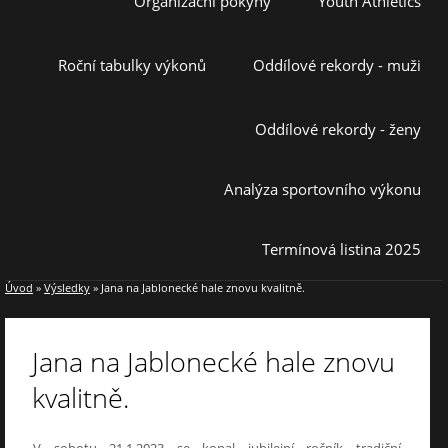
Organizační pokyny
Youth Athletics
Roční tabulky výkonů
Oddílové rekordy - muži
Oddílové rekordy - ženy
Analýza sportovního výkonu
Termínová listina 2025
Úvod
»
Výsledky
»
Jana na Jablonecké hale znovu kvalitně.
Jana na Jablonecké hale znovu
kvalitně.
V sobotu 21.1.2023 se konal jubilejní ročník tradiční