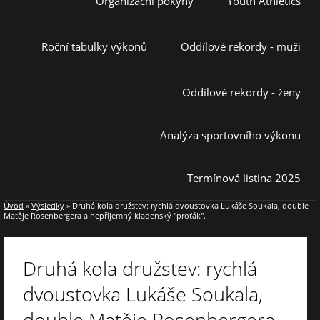
Organizační pokyny
Youth Athletics
Roční tabulky výkonů
Oddílové rekordy - muži
Oddílové rekordy - ženy
Analýza sportovního výkonu
Termínová listina 2025
Úvod
»
Výsledky
»
Druhá kola družstev: rychlá dvoustovka Lukáše Soukala, double
Matěje Rosenbergera a nepříjemný kladenský "proťák".
Druhá kola družstev: rychlá
dvoustovka Lukáše Soukala,