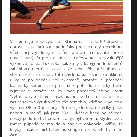
V sobotu jsme se vydali do Kladna na 2. kolo KP družstev
dorostu a juniorů. Zde podmínky pro sprintery tentokráte
vůbec nepřály dobrým časům, protože na rovince foukal
dosti čerstvý vítr proti. V nárazech i přes 4 m/s. Nejkvalitnější
výkon zde podal Lukáš Soukal, který v kategorii dorostenců
zaběhl 200 metrů za 22,27 s. Ve svém běhu měl obrovské
štěstí, protože vítr se v tuto chvíli na pár okamžiků uklidnil.
Luky se po doběhu cítil zklamaně, protože jej předběhl
kladenský soupeř, ale pro mě z pohledu techniky běhu
zejména v zatáčce, to byl moc povedený závod. Pocit
"vytuhnutí", o kterém Lukáš hovořil, je dá se říci na místě a
zas až takové vytuhnutí to být nemohlo, když se u povedlo
vylepšit OR o 3 desetiny. Pro mě jednoznačně velký palec
nahoru a stejně, jak jsem říkal Lukášovi hned po závodě,
někdy je dobré být poražen, abys byl vítězem. Myslím, že v
tomto případě se má slova naplnila dokonale. Věřím, že
kdyby Lukáš neměl takového soupeře , nezaběhl by tento
čas!