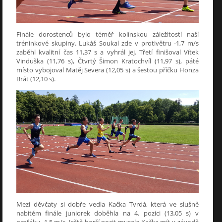
Finále dorostenců bylo téměř kolínskou záležitostí naší
tréninkové skupiny. Lukáš Soukal zde v protivětru -1,7 m/s
zaběhl kvalitní čas 11,37 s a vyhrál jej. Třetí finišoval Vítek
Vinduška (11,76 s), Čtvrtý Šimon Kratochvíl (11,97 s), páté
místo vybojoval Matěj Severa (12,05 s) a šestou příčku Honza
Brát (12,10 s).
Mezi děvčaty si dobře vedla Kačka Tvrdá, která ve slušně
nabitém finále juniorek doběhla na 4. pozici (13,05 s) v