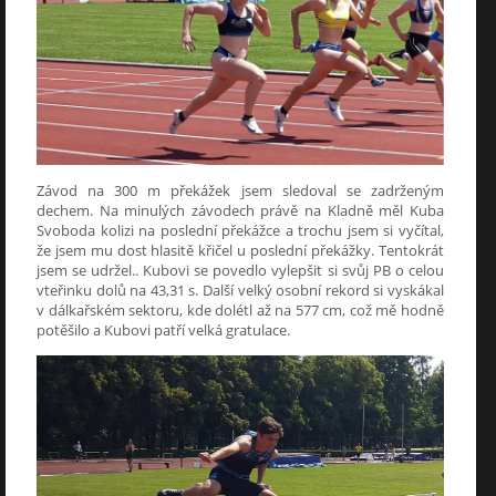
Závod na 300 m překážek jsem sledoval se zadrženým
dechem. Na minulých závodech právě na Kladně měl Kuba
Svoboda kolizi na poslední překážce a trochu jsem si vyčítal,
že jsem mu dost hlasitě křičel u poslední překážky. Tentokrát
jsem se udržel.. Kubovi se povedlo vylepšit si svůj PB o celou
vteřinku dolů na 43,31 s. Další velký osobní rekord si vyskákal
v dálkařském sektoru, kde dolétl až na 577 cm, což mě hodně
potěšilo a Kubovi patří velká gratulace.