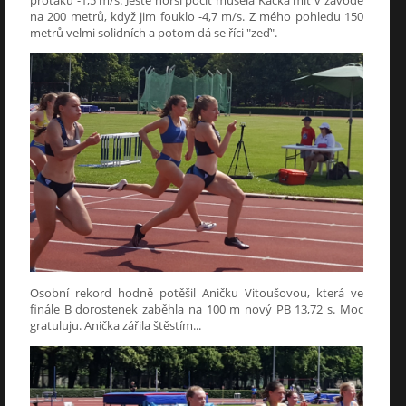
proťáku -1,5 m/s. Ještě horší pocit musela Kačka mít v závodě
na 200 metrů, když jim fouklo -4,7 m/s. Z mého pohledu 150
metrů velmi solidních a potom dá se říci "zeď".
Osobní rekord hodně potěšil Aničku Vitoušovou, která ve
finále B dorostenek zaběhla na 100 m nový PB 13,72 s. Moc
gratuluju. Anička zářila štěstím...