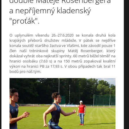
double Matěje Rosenbergera
a nepříjemný kladenský
"proťák".
O uplynulém víkendu 26.-27.6.2020 se konala druhá kola
krajských přeborů družstev mládeže. V pátek se nejdříve
konala soutěž staršího žactva ve Vlašimi, kde závodil pouze 1
člen naší tréninkové skupiny Matěj Rosenberger, který
dokázal vyhrát oba nejkratší sprinty. 60 metrů běžel téměř na
hranici osobáku (7,63 s) a na 150 metrů zopakoval kvalitní
výkon na hranici PB za 17,93 s. V obou případech tak bral 11
bodů pro náš tým.