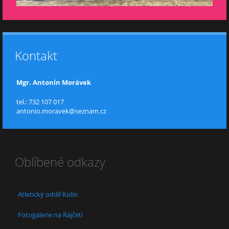
Kontakt
Mgr. Antonín Morávek
tel.: 732 107 017
antonio.moravek@seznam.cz
Oblíbené odkazy
Atletický oddíl Kolín
Fotogalerie na Rajčeti