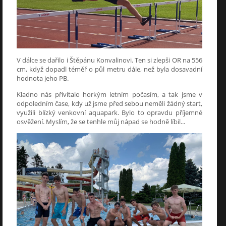
V dálce se dařilo i Štěpánu Konvalinovi. Ten si zlepši OR na 556
cm, když dopadl téměř o půl metru dále, než byla dosavadní
hodnota jeho PB.
Kladno nás přivítalo horkým letním počasím, a tak jsme v
odpoledním čase, kdy už jsme před sebou neměli žádný start,
využili blízký venkovní aquapark. Bylo to opravdu příjemné
osvěžení. Myslím, že se tenhle můj nápad se hodně líbil...