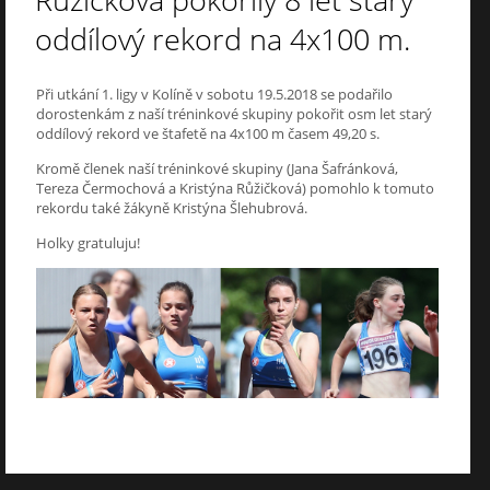
Růžičková pokořily 8 let starý
oddílový rekord na 4x100 m.
Při utkání 1. ligy v Kolíně v sobotu 19.5.2018 se podařilo
dorostenkám z naší tréninkové skupiny pokořit osm let starý
oddílový rekord ve štafetě na 4x100 m časem 49,20 s.
Kromě členek naší tréninkové skupiny (Jana Šafránková,
Tereza Čermochová a Kristýna Růžičková) pomohlo k tomuto
rekordu také žákyně Kristýna Šlehubrová.
Holky gratuluju!