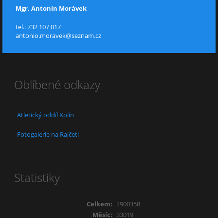
Mgr. Antonín Morávek
tel.: 732 107 017
antonio.moravek@seznam.cz
Oblíbené odkazy
Atletický oddíl Kolín
Fotogalerie na Rajčeti
Statistiky
Celkem:
2900358
Měsíc:
33019