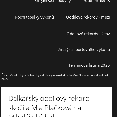
Organizační pokyny
Youth Athletics
Roční tabulky výkonů
Oddílové rekordy - muži
Oddílové rekordy - ženy
Analýza sportovního výkonu
Termínová listina 2025
Úvod
»
Výsledky
»
Dálkařský oddílový rekord skočila Mia Plačková na Mikulášské
hale.
Dálkařský oddílový rekord
skočila Mia Plačková na