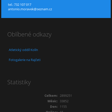
tel.: 732 107 017
antonio.moravek@seznam.cz
Oblíbené odkazy
Atletický oddíl Kolín
Fotogalerie na Rajčeti
Statistiky
Celkem:
2899251
Měsíc:
33852
Den:
1155