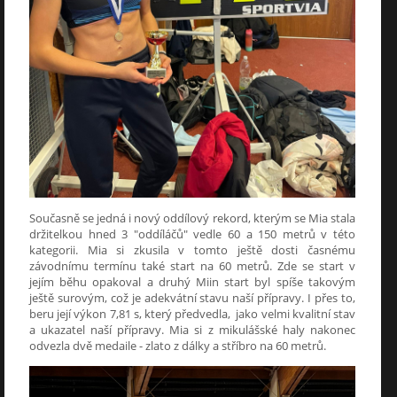
Současně se jedná i nový oddílový rekord, kterým se Mia stala
držitelkou hned 3 "oddíláčů" vedle 60 a 150 metrů v této
kategorii. Mia si zkusila v tomto ještě dosti časnému
závodnímu termínu také start na 60 metrů. Zde se start v
jejím běhu opakoval a druhý Miin start byl spíše takovým
ještě surovým, což je adekvátní stavu naší přípravy. I přes to,
beru její výkon 7,81 s, který předvedla, jako velmi kvalitní stav
a ukazatel naší přípravy. Mia si z mikulášské haly nakonec
odvezla dvě medaile - zlato z dálky a stříbro na 60 metrů.