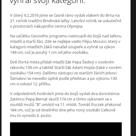
vyhrál svoji kategorii.
V úterý 9.2.2016 jsme se časně ráno vydali vlakem do Brna na
21. ročník tradiční Brněnské laťky. Letošní ročník se uskutečnil
v prostorách nákupního centra Olympia.
Na začátku časového programu nastoupili do bojů nad laťkou
mladší a starší žáci. Zde se nejlépe vedlo Filipu Mocovi, který v
kategorii mladších žáků nenašel soupeře a vyhrál za výkon
149 cm, což je pouhý 1 cm od jeho osobáku.
Dvě čtvrtá místa přidali mladší žák Pepa Šedivý v osobním
rekordu 139 cm a taktéž Starší žák Adam Hojda (také v novém
osobáku 154 cm). Dalšímu zástupci ve starších žácích Jirkovi
Šámalovi se nevedlo úplně podle představ a po výkonu 139
cm si odvezl 12. příčku.
V odpoledních hodinách jsme do bojů vyslali dva dorostence.
Zatímco Pepa Bernat skočil 174 cm a tímto výkonem se v
soutěži mužů "B" umístil na 11. místě. Tomáš Puczek překonal
184 cm, což je od dnešního dne jeho nový osobák! Celkově
mu to vyneslo 6. pozici.