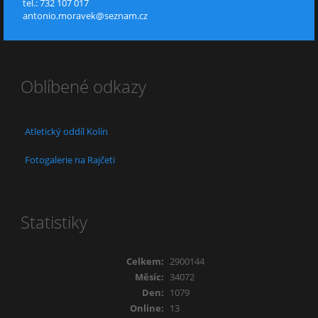
tel.: 732 107 017
antonio.moravek@seznam.cz
Oblíbené odkazy
Atletický oddíl Kolín
Fotogalerie na Rajčeti
Statistiky
Celkem:
2900144
Měsíc:
34072
Den:
1079
Online:
13