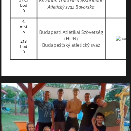
Bavarian TrackField Association
bod
Atletický svaz Bavorska
ů
4.
míst
Budapesti Atlétikai Szövetség
o
(HUN)
213
Budapešťský atletický svaz
bod
ů