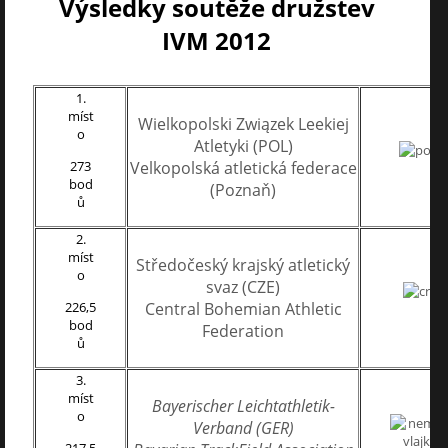
Výsledky soutěže družstev
IVM 2012
1.
míst
Wielkopolski Związek Leekiej
o
Atletyki (POL)
273
Velkopolská atletická federace
bod
(Poznaň)
ů
2.
míst
Středočeský krajský atletický
o
svaz (CZE)
226,5
Central Bohemian Athletic
bod
Federation
ů
3.
míst
Bayerischer Leichtathletik-
o
Verband (GER)
217,5