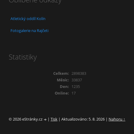
Atletický oddíl Kolín
Fotogalerie na Rajčeti
Statistiky
Celkem:
2898383
Měsíc:
33837
Den:
1235
Online:
17
© 2026 eStránky.cz
|
Tisk
|
Aktualizováno: 5. 8. 2026
|
Nahoru ↑