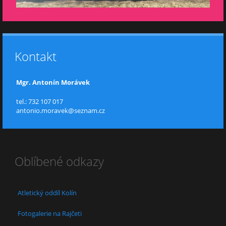
Kontakt
Mgr. Antonín Morávek
tel.: 732 107 017
antonio.moravek@seznam.cz
Oblíbené odkazy
Atletický oddíl Kolín
Fotogalerie na Rajčeti