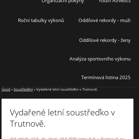
Organizační pokyny
Youth Athletics
Roční tabulky výkonů
Oddílové rekordy - muži
Oddílové rekordy - ženy
Analýza sportovního výkonu
Termínová listina 2025
Úvod
»
Soustředění
»
Vydařené letní soustřeďko v Trutnově.
Vydařené letní soustřeďko v
Trutnově.
Od středy 12.8. do úterý 18.8.2020 jsme byli v Trutnově na