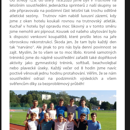
letošním soustředění. Jedenáctka sprinterů z naší skupiny se
zde připravovala na podzimní část letošní tak trochu odlišné
atletické sezóny. Trutnov nám nabídl luxusní zázemí, kdy
jsme z oken hotelu koukali rovnou na trutnovský atleťák.
Kuchař v hotelu byl opravdu moc šikovný a v tomto směru
jsme nemohli ani pípnout. Kousek od našeho ubytování bylo
k dispozici venkovní koupaliště, které prošlo letos na jaře
obrovskou rekonstrukcí. Škoda jen, že tam bylo každý den
tak "narváno". Ale jinak to pro nás byla denní povinnost se
zajít. Myslím, že to všem se to moc líbilo. Kromě samotných
tréninků jsme do náplně soustředění zařadili také doplňkové
aktivity jako gymnastický trénink, softball, beachvolejbal
nebo plavecké úseky. Každý večer od 8 hodin jsme navíc
poctivě věnovali jednu hodinu protahování. Věřím, že se nám
soustředění odrazí na podzimních výsledcích a všem
svěřencům díky za bezproblémový průběh!