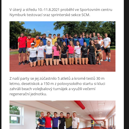
V úterý a středu 10.-11.8.2021 proběhl ve Sportovním centru
Nymburk testovací sraz sprinterské sekce SCM.
Z naší party se jej zúčastnilo 5 atletů a kromě testů 30 m
letmo, desetiskok a 150 m z polovysokého startu si kluci
zahráli beach volejbalový turnájek a využili večerní
regenerační jednotku.