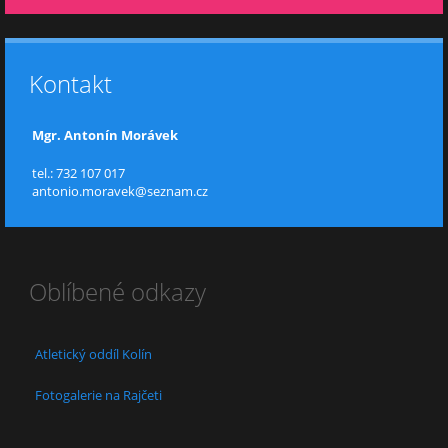
Kontakt
Mgr. Antonín Morávek
tel.: 732 107 017
antonio.moravek@seznam.cz
Oblíbené odkazy
Atletický oddíl Kolín
Fotogalerie na Rajčeti