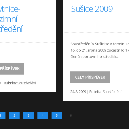
tnice-
Sušice 2009
zimní
tředění
Soustředění v Sušici se v termínu 
16. do 21. srpna 2009 zúčastnilo 1
členů sportovního střediska.
 PŘÍSPĚVEK
CELÝ PŘÍSPĚVEK
9
|
Rubrika:
Soustředění
24. 8. 2009
|
Rubrika:
Soustředění
1
2
3
4
5
6