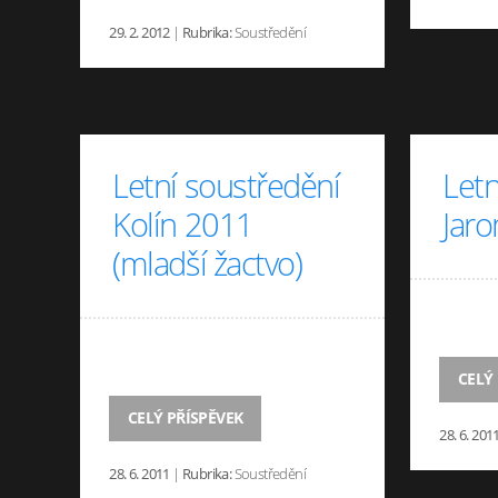
29. 2. 2012
|
Rubrika:
Soustředění
Letní soustředění
Letn
Kolín 2011
Jar
(mladší žactvo)
CELÝ
CELÝ PŘÍSPĚVEK
28. 6. 201
28. 6. 2011
|
Rubrika:
Soustředění