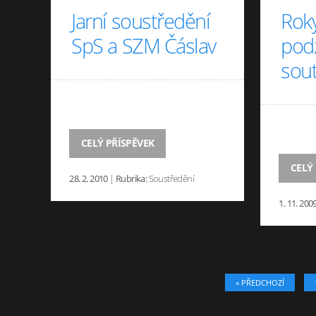
Jarní soustředění
Roky
SpS a SZM Čáslav
pod
sou
CELÝ PŘÍSPĚVEK
CELÝ
28. 2. 2010
|
Rubrika:
Soustředění
1. 11. 200
« PŘEDCHOZÍ