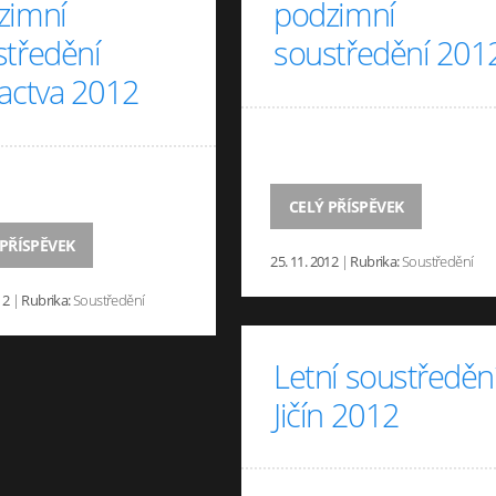
zimní
podzimní
středění
soustředění 201
žactva 2012
CELÝ PŘÍSPĚVEK
 PŘÍSPĚVEK
25. 11. 2012
|
Rubrika:
Soustředění
12
|
Rubrika:
Soustředění
Letní soustředěn
Jičín 2012