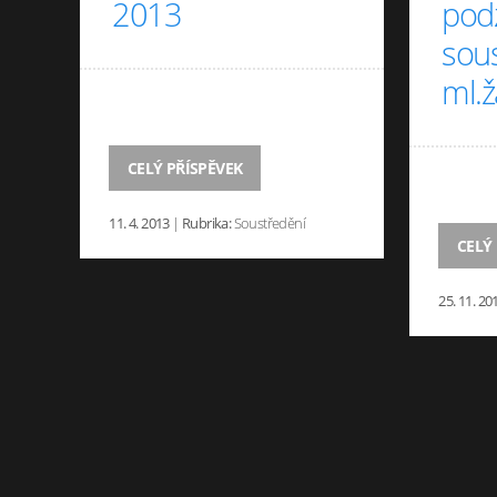
2013
pod
sou
ml.
CELÝ PŘÍSPĚVEK
11. 4. 2013
|
Rubrika:
Soustředění
CELÝ
25. 11. 20