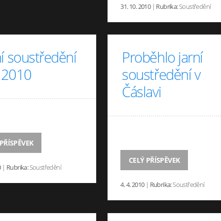
31. 10. 2010
|
Rubrika:
Soustředění
í soustředění
Proběhlo jarní
n 2010
soustředění v
Čáslavi
 PŘÍSPĚVEK
CELÝ PŘÍSPĚVEK
0
|
Rubrika:
Soustředění
4. 4. 2010
|
Rubrika:
Soustředění