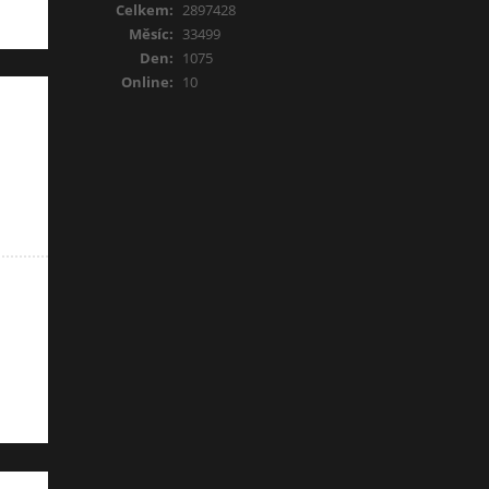
Celkem:
2897428
Měsíc:
33499
Den:
1075
Online:
10