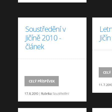
Soustředění v
Letn
Jičíně 2010 -
Jičí
článek
CELÝ
CELÝ PŘÍSPĚVEK
11. 7. 201
17. 8. 2010
|
Rubrika:
Soustředění