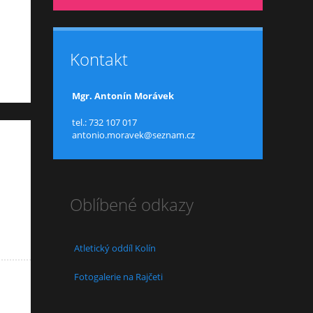
Kontakt
Mgr. Antonín Morávek
tel.: 732 107 017
antonio.moravek@seznam.cz
Oblíbené odkazy
Atletický oddíl Kolín
Fotogalerie na Rajčeti