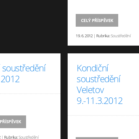
CELÝ PŘÍSPĚVEK
19. 6. 2012
|
Rubrika:
Soustředění
í soustředění
Kondiční
n 2012
soustředění
Veletov
9.-11.3.2012
 PŘÍSPĚVEK
2
|
Rubrika:
Soustředění