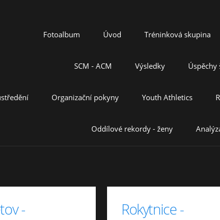
Fotoalbum
Úvod
Tréninková skupina
SCM - ACM
Výsledky
Úspěchy š
středění
Organizační pokyny
Youth Athletics
R
Oddílové rekordy - ženy
Analýz
tov -
Rokytnice -