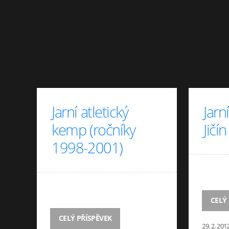
Jarní atletický
Jarn
kemp (ročníky
Jičí
1998-2001)
CELÝ
CELÝ PŘÍSPĚVEK
29. 2. 201