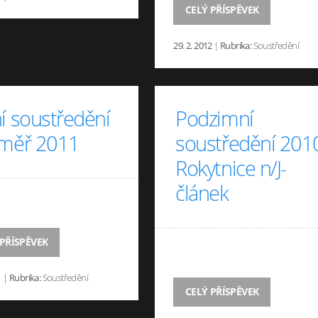
CELÝ PŘÍSPĚVEK
29. 2. 2012
|
Rubrika:
Soustředění
í soustředění
Podzimní
oměř 2011
soustředění 201
Rokytnice n/J-
článek
 PŘÍSPĚVEK
1
|
Rubrika:
Soustředění
CELÝ PŘÍSPĚVEK