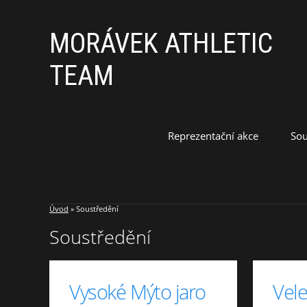
MORÁVEK ATHLETIC
TEAM
Reprezentační akce
Sou
Úvod
»
Soustředění
Soustředění
Vysoké Mýto jaro
Vele