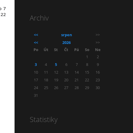
o 7
 22
Archiv
<<
srpen
>>
<<
2026
>>
Po
Út
St
Čt
Pá
So
Ne
1
2
3
4
5
6
7
8
9
10
11
12
13
14
15
16
17
18
19
20
21
22
23
24
25
26
27
28
29
30
31
Statistiky