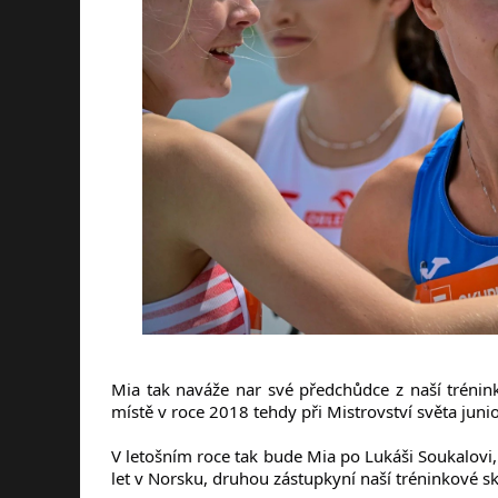
Mia tak naváže nar své předchůdce z naší tréni
místě v roce 2018 tehdy při Mistrovství světa juni
V letošním roce tak bude Mia po Lukáši Soukalovi
let v Norsku, druhou zástupkyní naší tréninkové sk