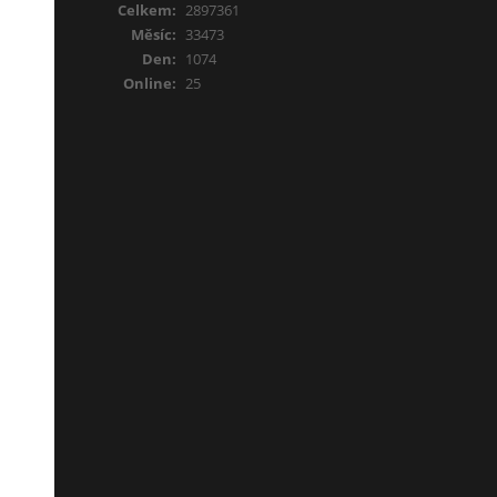
Celkem:
2897361
Měsíc:
33473
Den:
1074
Online:
25