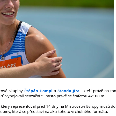
nkové skupiny
Štěpán Hampl
a
Standa Jíra
, kteří právě na to
orů vybojovali senzační 5. místo právě se štafetou 4x100 m.
, který reprezentoval před 14 dny na Mistrovství Evropy mužů do
upiny, která se představí na akci tohoto vrcholného formátu.