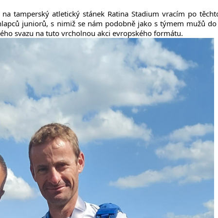
 na tamperský atletický stánek Ratina Stadium vracím po těcht
u chlapců juniorů, s nimiž se nám podobně jako s týmem mužů do
ického svazu na tuto vrcholnou akci evropského formátu.