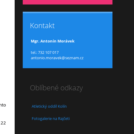
Kontakt
Mgr. Antonín Morávek
tel.: 732 107 017
antonio.moravek@seznam.cz
Oblíbené odkazy
mto
Atletický oddíl Kolín
Fotogalerie na Rajčeti
 22