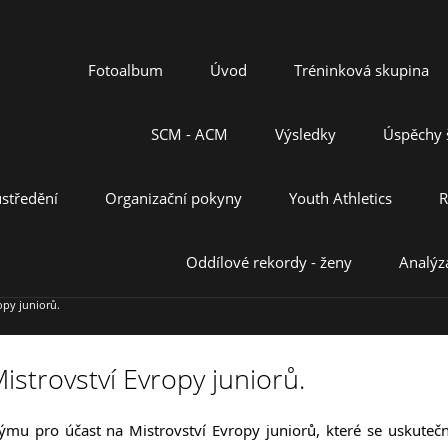
Fotoalbum
Úvod
Tréninková skupina
SCM - ACM
Výsledky
Úspěchy š
středění
Organizační pokyny
Youth Athletics
R
Oddílové rekordy - ženy
Analýz
opy juniorů.
istrovství Evropy juniorů.
týmu pro účast na Mistrovství Evropy juniorů, které se uskutečn