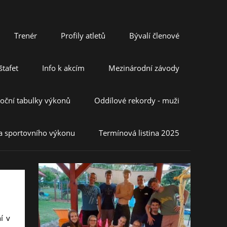
Trenér
Profily atletů
Bývalí členové
tafet
Info k akcím
Mezinárodní závody
oční tabulky výkonů
Oddílové rekordy - muži
a sportovního výkonu
Termínová listina 2025
í v