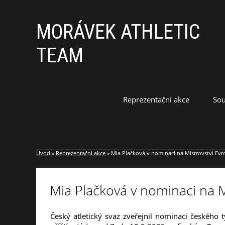
MORÁVEK ATHLETIC
TEAM
Reprezentační akce
Sou
Úvod
»
Reprezentační akce
»
Mia Plačková v nominaci na Mistrovství Evr
Mia Plačková v nominaci na M
Český atletický svaz zveřejnil nominaci českého 