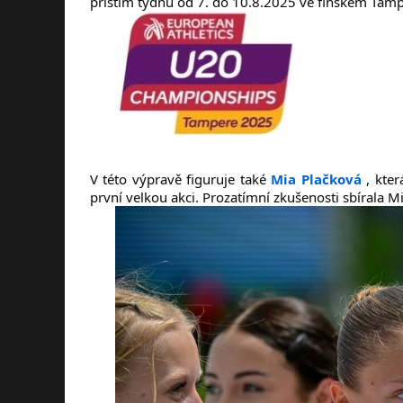
příštím týdnu od 7. do 10.8.2025 ve finském Tamp
V této výpravě figuruje také
Mia Plačková
, kter
první velkou akci. Prozatímní zkušenosti sbírala M