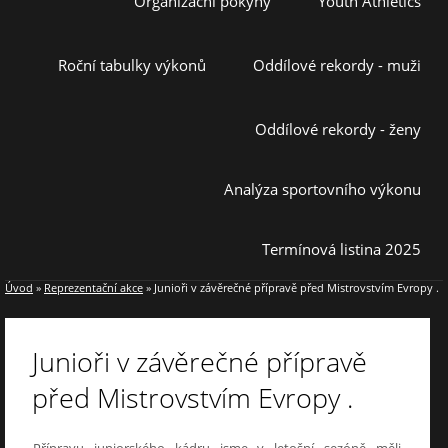
Organizační pokyny
Youth Athletics
Roční tabulky výkonů
Oddílové rekordy - muži
Oddílové rekordy - ženy
Analýza sportovního výkonu
Termínová listina 2025
Úvod
»
Reprezentační akce
»
Junioři v závěrečné přípravě před Mistrovstvím Evropy .
Junioři v závěrečné přípravě
před Mistrovstvím Evropy .
Přípravu juniorského kádru jsme v letošní sezóně měli