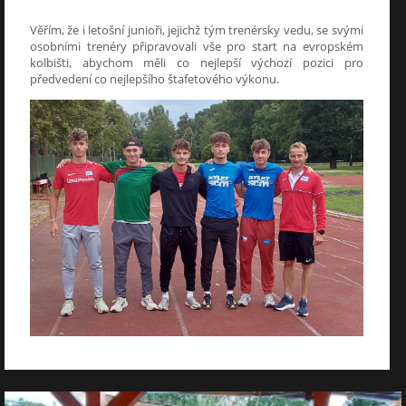
Věřím, že i letošní junioři, jejichž tým trenérsky vedu, se svými
osobními trenéry připravovali vše pro start na evropském
kolbišti, abychom měli co nejlepší výchozí pozici pro
předvedení co nejlepšího štafetového výkonu.