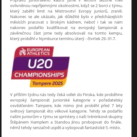
ovlivněnou nepříjemnými okolnostmi, když se 2 borci z týmu,
který zaběhl limit na Mistrovství Evropy juniorů, zranili.
Nakonec se ale ukázalo, jak důležité bylo v předcházejících
měsících pracovat s širokým kádrem, neboť i tak se nám
nakonec podařilo kvalifikovat na evropský šampionát a
závěrečnou část jsme tedy absolvovali na tomto kempu,
který proběhl v Nymburce termínu úterý - čtvrtek 29.-31.7.
V příštím týdnu nás tedy čeká odlet do Finska, kde proběhne
evropský šampionát juniorské kategorie v pořadatelsky
osvědčeném Tampere, kde mimo jiné proběhl před 7 lety
světový šampionát éto věkové kategorie. Tehdy se podařilo
našim juniorům v týmu se sprintery z naší tréninkové skupiny
Štěpánem Hamplem a Standou Jírou probojovat do finále,
němž tehdy senzačně uspěli a vybojovali fantastické 5. místo.