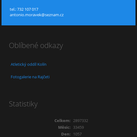
tel.: 732 107 017
antonio.moravek@seznam.cz
Oblíbené odkazy
Atletický oddíl Kolín
Fotogalerie na Rajčeti
Statistiky
Celkem:
2897332
Měsíc:
33459
Den:
1057