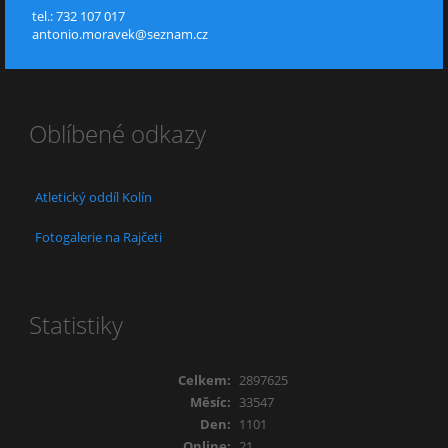
tel.: 732 107 017
antonio.moravek@seznam.cz
Oblíbené odkazy
Atletický oddíl Kolín
Fotogalerie na Rajčeti
Statistiky
Celkem:
2897625
Měsíc:
33547
Den:
1101
Online:
21