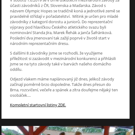
účasti závodníků z ČR, Slovenska a Maďarska. Závod s
názvem Olympic Hopes se tradičně koná a jednotlivé země se
pravidelně střídají v pořadatelství. Mítink je určen pro mladé
závodníky z kategorií dorostu a juniorů. Do reprezentační
výpravy pod hlavičkou Českého atletického svazu byli
nominování Standa Jíra, Marek Řehák a Janča Šafránková.
Poslední dva jmenovaní tak zažijí poprvé v životě start v
národním reprezentačním dresu.
S dalšími 8 závodníky jsme se rozhodli, že využijeme
příležitost si zazávodit v mezinárodní konkurenci a přihlásili
jsme se na tyto závody také v barvách našeho domácího
oddílu.
Odjezd vlakem máme naplánovaný již dnes, jelikož závody
začínají poměrně brzo dopoledne. Takže dnes přesun do
Brna, rozcvičení, večeře a spánek a zítra doufejme nějaký ten
osobáček....
Kompletní startovní listiny ZDE.