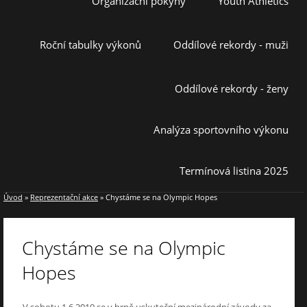
Organizační pokyny
Youth Athletics
Roční tabulky výkonů
Oddílové rekordy - muži
Oddílové rekordy - ženy
Analýza sportovního výkonu
Termínová listina 2025
Úvod
»
Reprezentační akce
»
Chystáme se na Olympic Hopes
Chystáme se na Olympic
Hopes
V sobotu 1.6.2019 se v brně uskuteční mezinárodní závody za