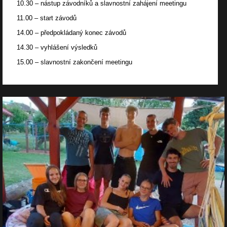
10.30
– nástup závodníků a slavnostní zahájení meetingu
11.00
– start závodů
14.00
– předpokládaný konec závodů
14.30
– vyhlášení výsledků
15.00
– slavnostní zakončení meetingu