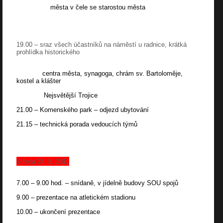
města v čele se starostou města
19.00
– sraz všech účastníků na náměstí u radnice, krátká
prohlídka historického
centra města, synagoga, chrám sv. Bartoloměje,
kostel a klášter
Nejsvětější Trojice
21.00
– Komenského park – odjezd ubytování
21.15
– technická porada vedoucích týmů
Středa 24. 8. 2011
7.00 – 9.00 hod
. – snídaně, v jídelně budovy SOU spojů
9.00
– prezentace na atletickém stadionu
10.00
– ukončení prezentace