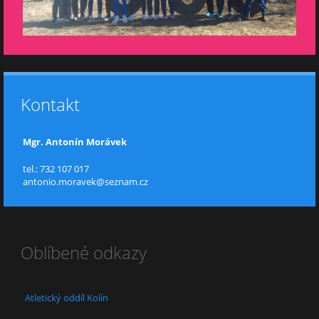
Kontakt
Mgr. Antonín Morávek
tel.: 732 107 017
antonio.moravek@seznam.cz
Oblíbené odkazy
Atletický oddíl Kolín