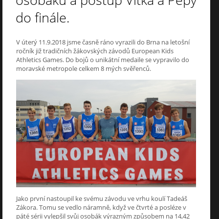
osobáku a postup Vítka a Pepy
do finále.
V úterý 11.9.2018 jsme časně ráno vyrazili do Brna na letošní
ročník již tradičních žákovských závodů European Kids
Athletics Games. Do bojů o unikátní medaile se vypravilo do
moravské metropole celkem 8 mých svěřenců.
Jako první nastoupil ke svému závodu ve vrhu koulí Tadeáš
Zákora. Tomu se vedlo náramně, když ve čtvrté a posléze v
páté sérii vylepšil svůj osobák výrazným způsobem na 14,42