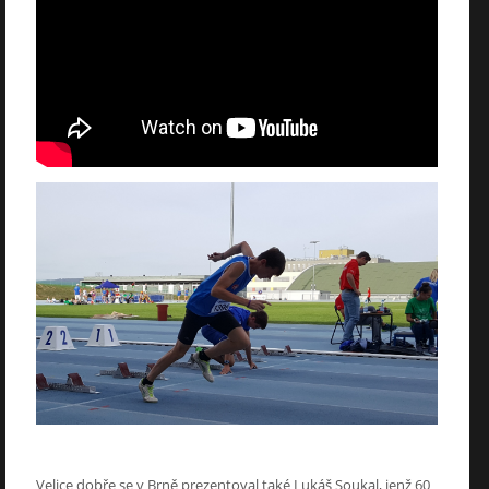
Velice dobře se v Brně prezentoval také Lukáš Soukal, jenž 60