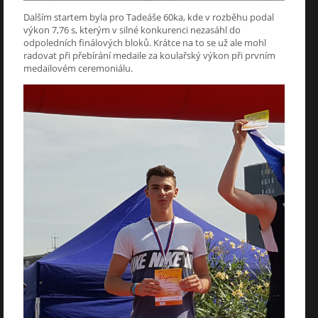
Dalším startem byla pro Tadeáše 60ka, kde v rozběhu podal
výkon 7,76 s, kterým v silné konkurenci nezasáhl do
odpoledních finálových bloků. Krátce na to se už ale mohl
radovat při přebírání medaile za koulařský výkon při prvním
medailovém ceremoniálu.