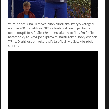
Velmi dobře si na 60 m vedl Vítek Vinduška, který v kategorii
ročníků 2004 zaběhl čas 7,82 s a tímto výkonem jen těsně
nepostoupil do Á finále. Přesto mu účast v Béčkovém finále
náramně vyšla, když po suprovém startu zaběhl nový osobák
7,71 s. Druhý osobní rekord si Víťa přidal i v dálce, kde zdolal
504 cm.