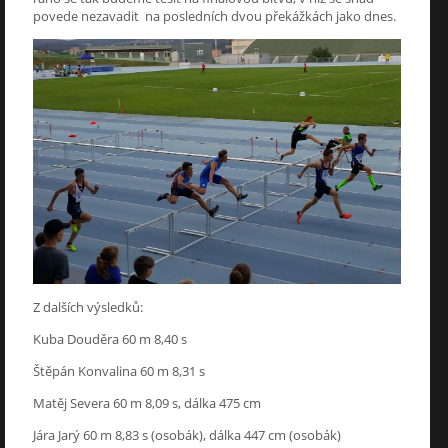
povede nezavadit na posledních dvou překážkách jako dnes.
Z dalších výsledků:
Kuba Douděra 60 m 8,40 s
Štěpán Konvalina 60 m 8,31 s
Matěj Severa 60 m 8,09 s, dálka 475 cm
Jára Jarý 60 m 8,83 s (osobák), dálka 447 cm (osobák)