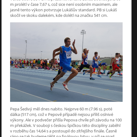
m prolétl v čase 7,67 s, což sice není osobním maximem, ale
jasně tento výkon potvrzuje Lukášův standard. PB si Lukáš
skočil ve skoku dalekém, kde dolétl na značku 541 cm.
Pepa Šedivý měl dnes nabito. Nejprve 60 m (7.96 s), poté
dálka (517 cm), což v Pepově případě nejsou příliš oslnivé
výkony. Ale v podvečer přišla Pepova chvíle při závodu na 100
m překážek. V souboji s českou špičkou této disciplíny zaběhl
v rozběhu čas 14,64 s a postoupil do zítřejšího finále. Časně
ráno se tak budeme těšit na finálovou bitvu, v níž se snad