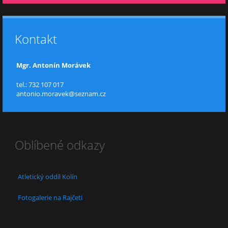
Kontakt
Mgr. Antonín Morávek
tel.: 732 107 017
antonio.moravek@seznam.cz
Oblíbené odkazy
Atletický oddíl Kolín
Fotogalerie na Rajčeti