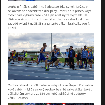
Druhé B finále si zaběhl na šedesátce Jirka Synek, jenž se v
celkovém hodnocení této disciplíny umístil na 9. příčce, když
toto finále vyhrál v čase 7,61 s jen 4 setiny za svým PB. Na
třístovce si osobní maximum Jirka zvládl ve velmi kvalitním
závodě vylepšit na 38,88 s a za tento výkon bral celkovou 7.
pozici.
Osobní rekord na 300 metrů si vylepšil také Štěpán Konvalina,
když zaběhl 41,85 s a nový osobák by si býval vyskákal také v
dálkařském sektoru za 534 cm nebýt příliš silné podpory
větru +,24 m/s.