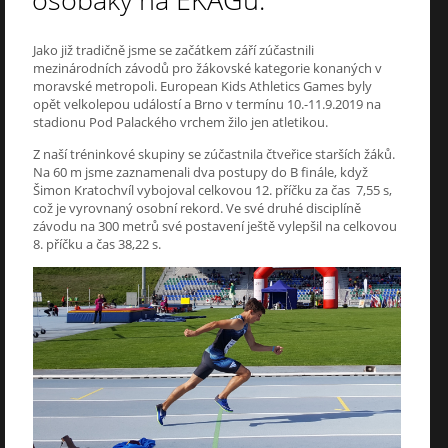
osobáky na EKAGu.
Jako již tradičně jsme se začátkem září zúčastnili
mezinárodních závodů pro žákovské kategorie konaných v
moravské metropoli. European Kids Athletics Games byly
opět velkolepou událostí a Brno v termínu 10.-11.9.2019 na
stadionu Pod Palackého vrchem žilo jen atletikou.
Z naší tréninkové skupiny se zúčastnila čtveřice starších žáků.
Na 60 m jsme zaznamenali dva postupy do B finále, když
Šimon Kratochvíl vybojoval celkovou 12. příčku za čas 7,55 s,
což je vyrovnaný osobní rekord. Ve své druhé disciplíně
závodu na 300 metrů své postavení ještě vylepšil na celkovou
8. příčku a čas 38,22 s.