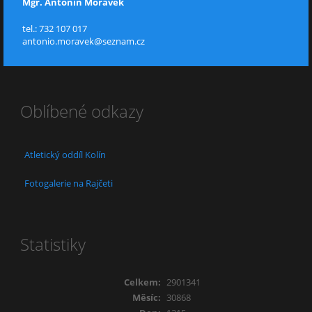
Mgr. Antonín Morávek
tel.: 732 107 017
antonio.moravek@seznam.cz
Oblíbené odkazy
Atletický oddíl Kolín
Fotogalerie na Rajčeti
Statistiky
Celkem:
2901341
Měsíc:
30868