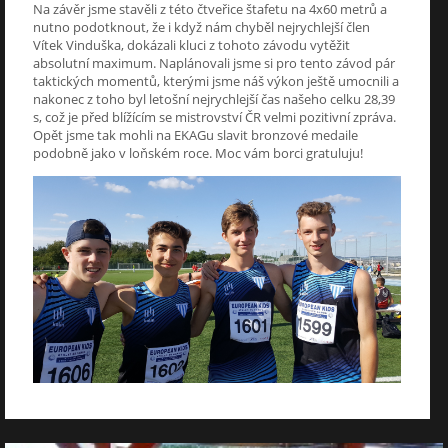
Na závěr jsme stavěli z této čtveřice štafetu na 4x60 metrů a
nutno podotknout, že i když nám chyběl nejrychlejší člen
Vítek Vinduška, dokázali kluci z tohoto závodu vytěžit
absolutní maximum. Naplánovali jsme si pro tento závod pár
taktických momentů, kterými jsme náš výkon ještě umocnili a
nakonec z toho byl letošní nejrychlejší čas našeho celku 28,39
s, což je před blížícím se mistrovství ČR velmi pozitivní zpráva.
Opět jsme tak mohli na EKAGu slavit bronzové medaile
podobně jako v loňském roce. Moc vám borci gratuluju!