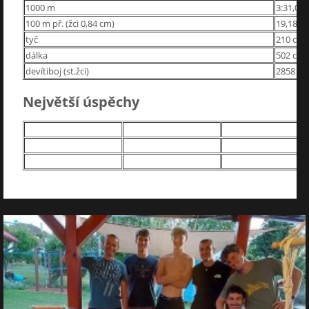
1000 m
3:31,06
100 m př. (žci 0,84 cm)
19,18 s
tyč
210 cm
dálka
502 cm
devítiboj (st.žci)
2858 b.
Největší úspěchy