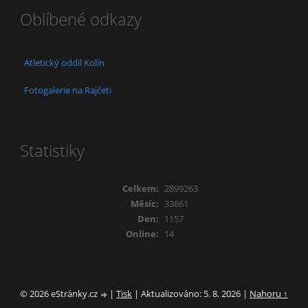
Oblíbené odkazy
Atletický oddíl Kolín
Fotogalerie na Rajčeti
Statistiky
Celkem:
2899263
Měsíc:
33861
Den:
1157
Online:
14
© 2026 eStránky.cz
|
Tisk
|
Aktualizováno: 5. 8. 2026
|
Nahoru ↑