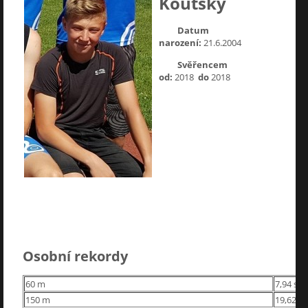
Koutský
Datum
narození:
21.6.2004
Svěřencem
od:
2018
do
2018
Osobní rekordy
60 m
7,94 s
150 m
19,62 s