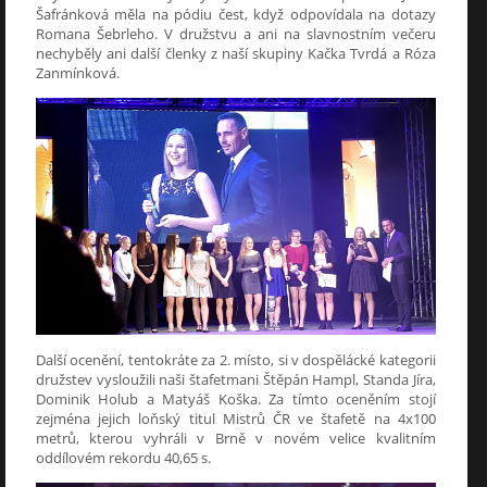
Šafránková měla na pódiu čest, když odpovídala na dotazy
Romana Šebrleho. V družstvu a ani na slavnostním večeru
nechyběly ani další členky z naší skupiny Kačka Tvrdá a Róza
Zanmínková.
Další ocenění, tentokráte za 2. místo, si v dospělácké kategorii
družstev vysloužili naši štafetmani Štěpán Hampl, Standa Jíra,
Dominik Holub a Matyáš Koška. Za tímto oceněním stojí
zejména jejich loňský titul Mistrů ČR ve štafetě na 4x100
metrů, kterou vyhráli v Brně v novém velice kvalitním
oddílovém rekordu 40,65 s.