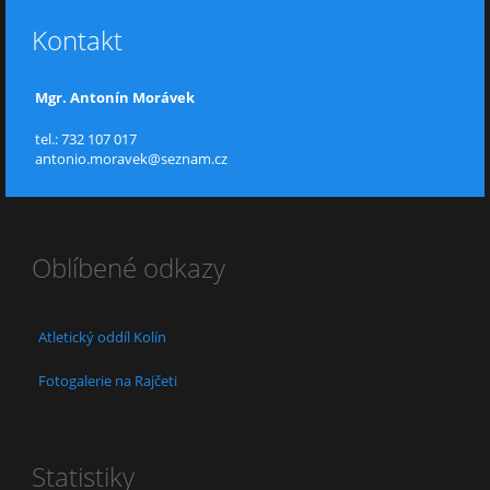
Kontakt
Mgr. Antonín Morávek
tel.: 732 107 017
antonio.moravek@seznam.cz
Oblíbené odkazy
Atletický oddíl Kolín
Fotogalerie na Rajčeti
Statistiky