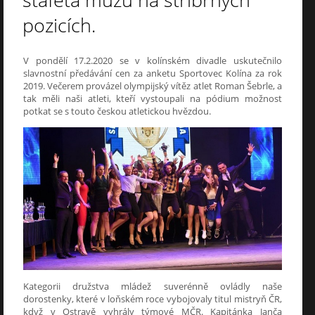
štafeta mužů na stříbrných
pozicích.
V pondělí 17.2.2020 se v kolínském divadle uskutečnilo
slavnostní předávání cen za anketu Sportovec Kolína za rok
2019. Večerem provázel olympijský vítěz atlet Roman Šebrle, a
tak měli naši atleti, kteří vystoupali na pódium možnost
potkat se s touto českou atletickou hvězdou.
Kategorii družstva mládež suverénně ovládly naše
dorostenky, které v loňském roce vybojovaly titul mistryň ČR,
když v Ostravě vyhrály týmové MČR. Kapitánka Janča