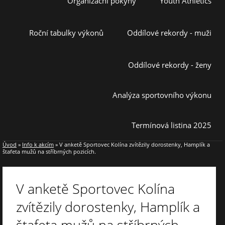
Organizační pokyny
Youth Athletics
Roční tabulky výkonů
Oddílové rekordy - muži
Oddílové rekordy - ženy
Analýza sportovního výkonu
Termínová listina 2025
Úvod
»
Info k akcím
»
V anketě Sportovec Kolína zvítězily dorostenky, Hamplík a
štafeta mužů na stříbrných pozicích.
V anketě Sportovec Kolína
zvítězily dorostenky, Hamplík a