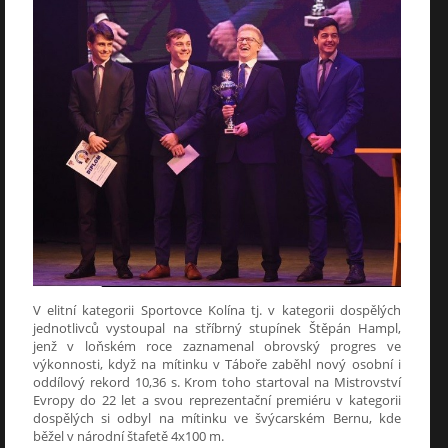
V elitní kategorii Sportovce Kolína tj. v kategorii dospělých
jednotlivců vystoupal na stříbrný stupínek Štěpán Hampl,
jenž v loňském roce zaznamenal obrovský progres ve
výkonnosti, když na mítinku v Táboře zaběhl nový osobní i
oddílový rekord 10,36 s. Krom toho startoval na Mistrovství
Evropy do 22 let a svou reprezentační premiéru v kategorii
dospělých si odbyl na mítinku ve švýcarském Bernu, kde
běžel v národní štafetě 4x100 m.