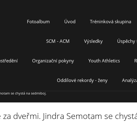
Fotoalbum
Úvod
Tréninková skupina
SCM - ACM
Výsledky
Úspěchy š
středění
Organizační pokyny
Youth Athletics
R
Oddílové rekordy - ženy
Analýz
emotam se chystá na sedmiboj.
je za dveřmi. Jindra Semotam se chyst