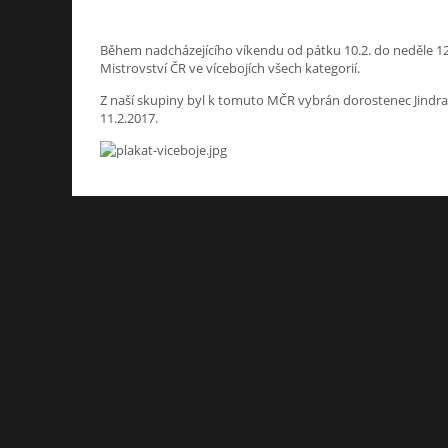
Během nadcházejícího víkendu od pátku 10.2. do neděle 12
Mistrovství ČR ve vícebojích všech kategorií.
Z naší skupiny byl k tomuto MČR vybrán dorostenec Jindra
11.2.2017.