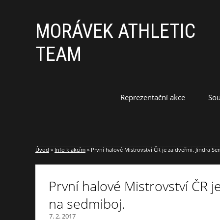
MORÁVEK ATHLETIC
TEAM
Reprezentační akce
Sou
Úvod
»
Info k akcím
»
První halové Mistrovství ČR je za dveřmi. Jindra S
První halové Mistrovství ČR 
na sedmiboj.
7. 2. 2017