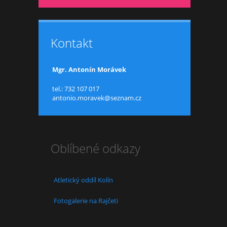
Kontakt
Mgr. Antonín Morávek
tel.: 732 107 017
antonio.moravek@seznam.cz
Oblíbené odkazy
Atletický oddíl Kolín
Fotogalerie na Rajčeti