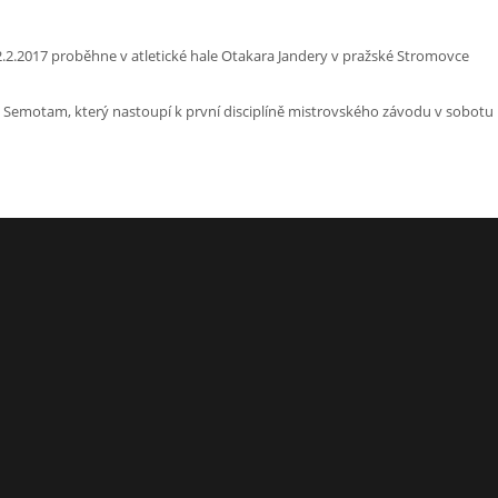
.2.2017 proběhne v atletické hale Otakara Jandery v pražské Stromovce
 Semotam, který nastoupí k první disciplíně mistrovského závodu v sobotu