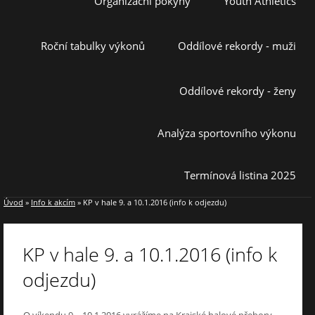
Organizační pokyny
Youth Athletics
Roční tabulky výkonů
Oddílové rekordy - muži
Oddílové rekordy - ženy
Analýza sportovního výkonu
Termínová listina 2025
Úvod
»
Info k akcím
»
KP v hale 9. a 10.1.2016 (info k odjezdu)
KP v hale 9. a 10.1.2016 (info k
odjezdu)
O víkendu 9. - 10.1.2016 vyrážíme na Krajské halové přebory