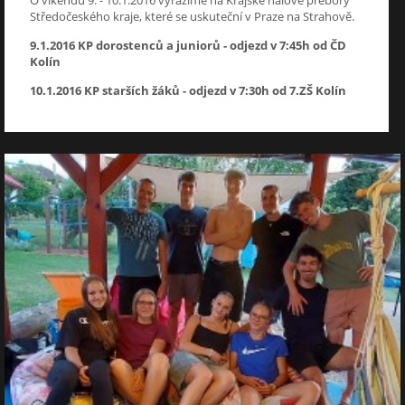
Středočeského kraje, které se uskuteční v Praze na Strahově.
9.1.2016 KP dorostenců a juniorů - odjezd v 7:45h od ČD
Kolín
10.1.2016 KP starších žáků - odjezd v 7:30h od 7.ZŠ Kolín