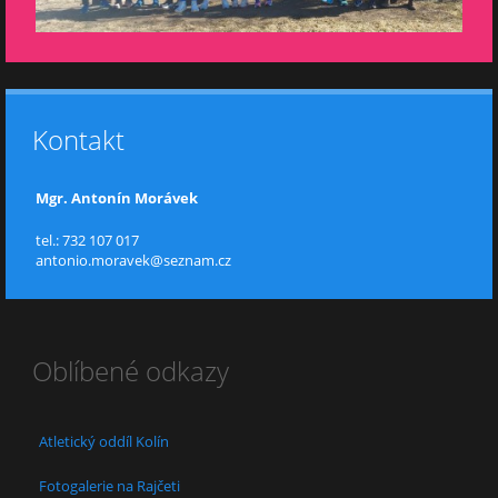
Kontakt
Mgr. Antonín Morávek
tel.: 732 107 017
antonio.moravek@seznam.cz
Oblíbené odkazy
Atletický oddíl Kolín
Fotogalerie na Rajčeti