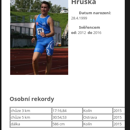
Hruška
Datum narození:
28.4.1999
Svěřencem
od:
2012
do
2016
Osobní rekordy
chůze 3 km
17:16,84
Kolín
2015
chůze 5 km
30:54,53
Ostrava
2015
dálka
586 cm
Kolín
2015