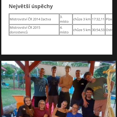
Největší úspěchy
3.
Mistrovství ČR 2014 žactva
chůze 3 km
17:32,11
Plzeň
místo
Mistrovství ČR 2015
4.
chůze 5 km
30:54,53
Ostrav
dorostenců
místo