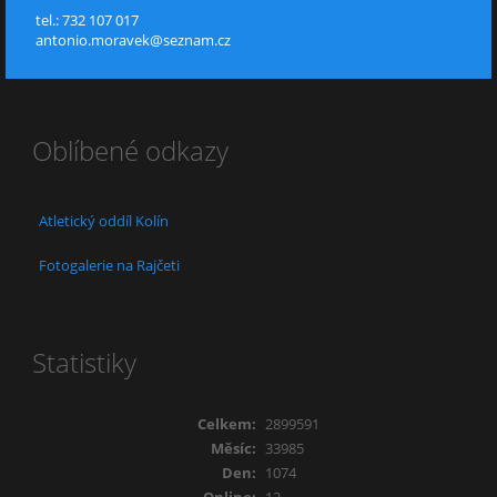
tel.: 732 107 017
antonio.moravek@seznam.cz
Oblíbené odkazy
Atletický oddíl Kolín
Fotogalerie na Rajčeti
Statistiky
Celkem:
2899591
Měsíc:
33985
Den:
1074
Online:
12