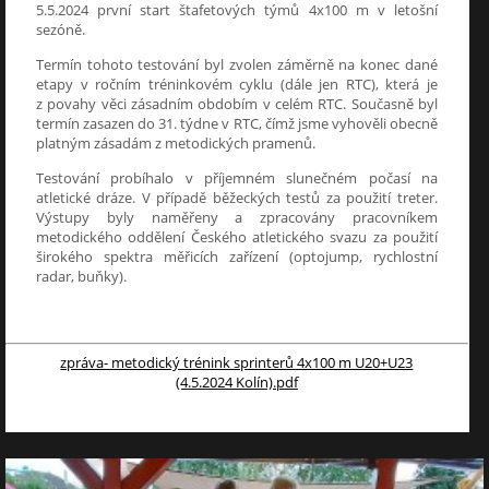
5.5.2024 první start štafetových týmů 4x100 m v letošní
sezóně.
Termín tohoto testování byl zvolen záměrně na konec dané
etapy v ročním tréninkovém cyklu (dále jen RTC), která je
z povahy věci zásadním obdobím v celém RTC. Současně byl
termín zasazen do 31. týdne v RTC, čímž jsme vyhověli obecně
platným zásadám z metodických pramenů.
Testování probíhalo v příjemném slunečném počasí na
atletické dráze. V případě běžeckých testů za použití treter.
Výstupy byly naměřeny a zpracovány pracovníkem
metodického oddělení Českého atletického svazu za použití
širokého spektra měřicích zařízení (optojump, rychlostní
radar, buňky).
zpráva- metodický trénink sprinterů 4x100 m U20+U23
(4.5.2024 Kolín).pdf