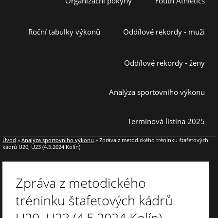
Organizační pokyny
Youth Athletics
Roční tabulky výkonů
Oddílové rekordy - muži
Oddílové rekordy - ženy
Analýza sportovního výkonu
Termínová listina 2025
Úvod
»
Analýza sportovního výkonu
»
Zpráva z metodického tréninku štafetových
kádrů U20, U23 (4.5.2024 Kolín)
Zpráva z metodického
tréninku štafetových kádrů