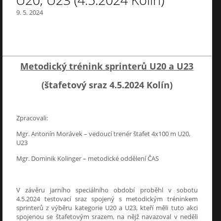
U20, U23 (4.5.2024 Kolín)
9. 5. 2024
Metodický trénink sprinterů U20 a U23
(štafetový sraz 4.5.2024 Kolín)
Zpracovali:
Mgr. Antonín Morávek – vedoucí trenér štafet 4x100 m U20,
U23
Mgr. Dominik Kolinger – metodické oddělení ČAS
V závěru jarního speciálního období proběhl v sobotu
4.5.2024 testovací sraz spojený s metodickým tréninkem
sprinterů z výběru kategorie U20 a U23, kteří měli tuto akci
spojenou se štafetovým srazem, na nějž navazoval v neděli