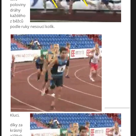
poloviny
dráhy
každého
z běžců
podle ruky nesoucí kolík.
Kluci,
díky za
krásný
zážitek.