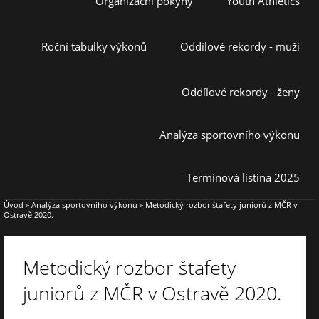
Organizační pokyny
Youth Athletics
Roční tabulky výkonů
Oddílové rekordy - muži
Oddílové rekordy - ženy
Analýza sportovního výkonu
Termínová listina 2025
Úvod
»
Analýza sportovního výkonu
»
Metodický rozbor štafety juniorů z MČR v
Ostravě 2020.
Metodický rozbor štafety
juniorů z MČR v Ostravě 2020.