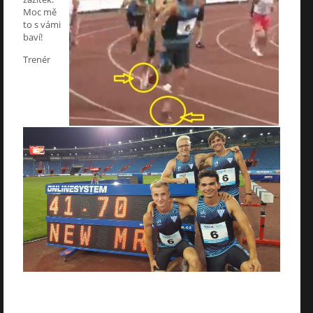
Moc mě
to s vámi
baví!
Trenér