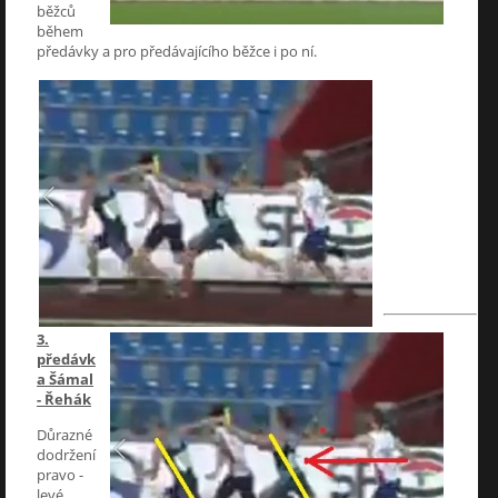
běžců
během
předávky a pro předávajícího běžce i po ní.
3.
předávk
a Šámal
- Řehák
Důrazné
dodržení
pravo -
levé