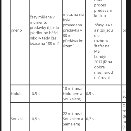
proces
předávání
meta, na níž
kolíku)
časy měřené v
byla
momentu
provedena
*časy 0,4 s
předávky (tj. kdo
jméno
předávka v
a nižší jsou
poz
jak dlouho běžel
30 m
dle
nikoliv tedy čas
předávacím
rozboru
běžce na 100 m!!)
území
štafet na
MS
Londýn
2017 již na
dobré
mezinárod
ní úrovni
18 m (mezi
OK, 
Holub
10,5 s
Holubem a
0,5 s
souč
Soukalem)
OK, 
tomt
22 m (mezi
déle
Soukal
10,5 s
Soukalem a
0,7 s
metě
Šámalem)
(což