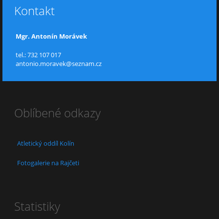
Kontakt
Mgr. Antonín Morávek
tel.: 732 107 017
antonio.moravek@seznam.cz
Oblíbené odkazy
Atletický oddíl Kolín
Fotogalerie na Rajčeti
Statistiky