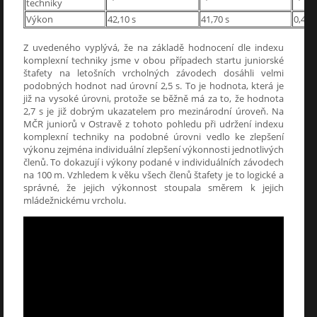
techniky
Výkon
42,10 s
41,70 s
0,40 s
Z uvedeného vyplývá, že na základě hodnocení dle indexu
komplexní techniky jsme v obou případech startu juniorské
štafety na letošních vrcholných závodech dosáhli velmi
podobných hodnot nad úrovní 2,5 s. To je hodnota, která je
již na vysoké úrovni, protože se běžně má za to, že hodnota
2,7 s je již dobrým ukazatelem pro mezinárodní úroveň. Na
MČR juniorů v Ostravě z tohoto pohledu při udržení indexu
komplexní techniky na podobné úrovni vedlo ke zlepšení
výkonu zejména individuální zlepšení výkonnosti jednotlivých
členů. To dokazují i výkony podané v individuálních závodech
na 100 m. Vzhledem k věku všech členů štafety je to logické a
správné, že jejich výkonnost stoupala směrem k jejich
mládežnickému vrcholu.