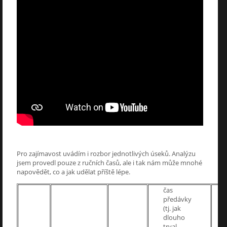
Pro zajímavost uvádím i rozbor jednotlivých úseků. Analýzu
jsem provedl pouze z ručních časů, ale i tak nám může mnohé
napovědět, co a jak udělat příště lépe.
čas
předávky
(tj. jak
dlouho
trval