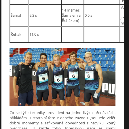
úseku
Vzhl
14 m (mezi
splni
Šámal
9,3 s
Šámalem a
0,5 s
Jirk
Řehákem)
maxi
Řehák
11,0 s
Co se týče techniky provedení na jednotlivých předávkách,
přikládám ilustrativní foto z daného závodu. Jsou zde vidět
dobré momenty a zafixované dovednosti z nácviku, který
předcházel. U každé fotky (předávky) jsem se snažil