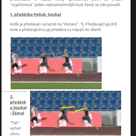
"vypíchnout" jeden nejmarkantnější bod, který se zde povedl.
1. předávka Holub- Soukal
Kolík je předáván výrazně na "distanc". Tj. Předávající jej drží
dole a přebírajícímu jej předává co nejvýš do dlaně.
2.
předávk
a Soukal
- Šámal
"Tah"
vpřed
obou