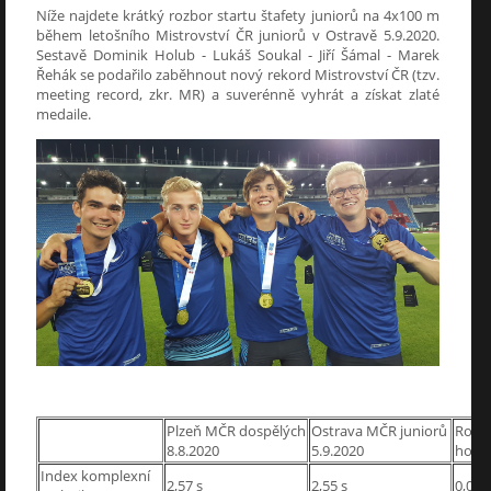
Níže najdete krátký rozbor startu štafety juniorů na 4x100 m
během letošního Mistrovství ČR juniorů v Ostravě 5.9.2020.
Sestavě Dominik Holub - Lukáš Soukal - Jiří Šámal - Marek
Řehák se podařilo zaběhnout nový rekord Mistrovství ČR (tzv.
meeting record, zkr. MR) a suverénně vyhrát a získat zlaté
medaile.
Plzeň MČR dospělých
Ostrava MČR juniorů
Rozdí
8.8.2020
5.9.2020
hodn
Index komplexní
2,57 s
2,55 s
0,02 s