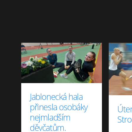
Jablonecká hala
přinesla osobáky
Úter
nejmladším
Str
děvčatům.