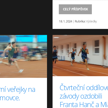
CELÝ PŘÍSPĚVEK
18. 1. 2024
|
Rubrika:
Výsledky
Čtvrteční oddílov
ní veřejky na
závody ozdobili
omovce.
Franta Hanč a Mi