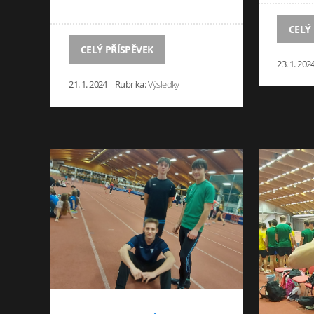
CELÝ
CELÝ PŘÍSPĚVEK
23. 1. 202
21. 1. 2024
|
Rubrika:
Výsledky