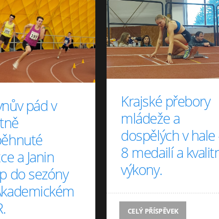
Krajské přebory
ynův pád v
mládeže a
itně
dospělých v hale 
běhnuté
8 medailí a kvalit
tce a Janin
výkony.
up do sezóny
Akademickém
.
CELÝ PŘÍSPĚVEK