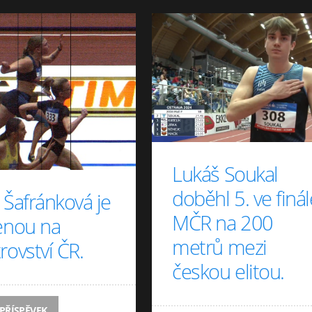
Lukáš Soukal
doběhl 5. ve finál
 Šafránková je
MČR na 200
enou na
metrů mezi
rovství ČR.
českou elitou.
 PŘÍSPĚVEK