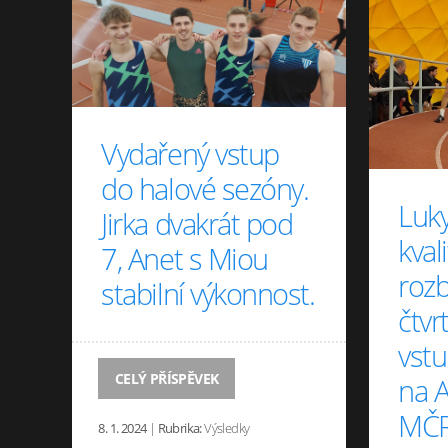
Vydařený vstup
do halové sezóny.
Luk
Jirka dvakrát pod
kval
7, Anet s Miou
roz
stabilní výkonnost.
čtvr
vst
CELÝ PŘÍSPĚVEK
na 
MČR
8. 1. 2024
|
Rubrika:
Výsledky