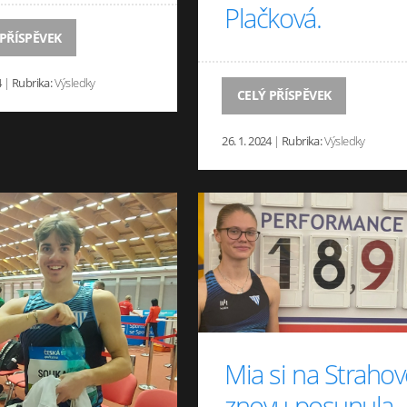
Plačková.
 PŘÍSPĚVEK
4
|
Rubrika:
Výsledky
CELÝ PŘÍSPĚVEK
26. 1. 2024
|
Rubrika:
Výsledky
Mia si na Straho
znovu posunula