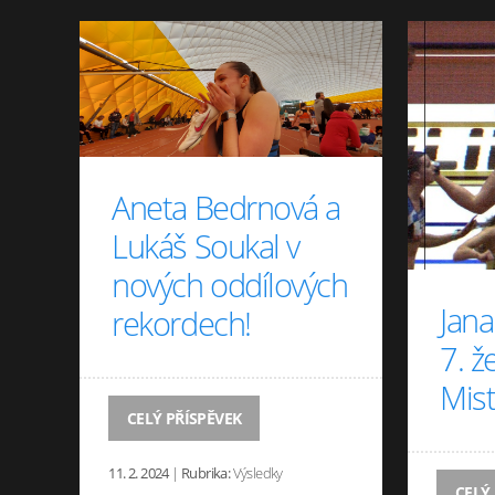
Aneta Bedrnová a
Lukáš Soukal v
nových oddílových
Jana
rekordech!
7. ž
Mist
CELÝ PŘÍSPĚVEK
11. 2. 2024
|
Rubrika:
Výsledky
CELÝ