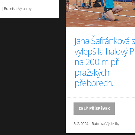
4
|
Rubrika:
Výsledky
Jana Šafránková s
vylepšila halový 
na 200 m při
pražských
přeborech.
CELÝ PŘÍSPĚVEK
5. 2. 2024
|
Rubrika:
Výsledky