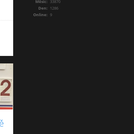
Měsíc:
33870
Den:
1286
Online:
9
vě