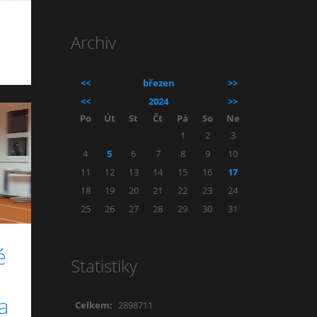
Archiv
<<
březen
>>
<<
2024
>>
Po
Út
St
Čt
Pá
So
Ne
1
2
3
4
5
6
7
8
9
10
11
12
13
14
15
16
17
18
19
20
21
22
23
24
25
26
27
28
29
30
31
é
Statistiky
a
Celkem:
2898711