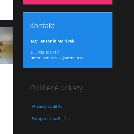
Kontakt
Mgr. Antonín Morávek
tel.: 732 107 017
antonio.moravek@seznam.cz
Oblíbené odkazy
Atletický oddíl Kolín
Fotogalerie na Rajčeti