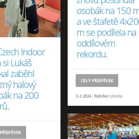
osobák na 150 
a ve štafetě 4x2
m se podílela na
oddílovém
Czech Indoor
rekordu.
 si Lukáš
al zaběhl
CELÝ PŘÍSPĚVEK
zný halový
bák na 200
3. 2. 2024
|
Rubrika:
Výsledky
rů.
 PŘÍSPĚVEK