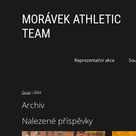
MORÁVEK ATHLETIC
TEAM
Reprezentační akce
Sou
Úvod
»
2024
Archiv
Nalezené příspěvky