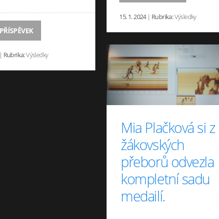
15. 1. 2024
|
Rubrika:
Výsledky
 PŘÍSPĚVEK
|
Rubrika:
Výsledky
Mia Plačková si z
žákovských
přeborů odvezla
kompletní sadu
medailí.