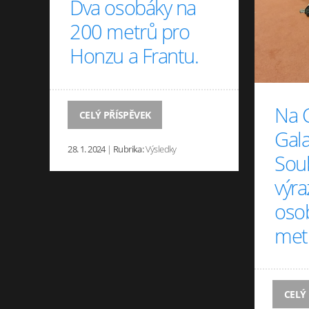
Dva osobáky na
200 metrů pro
Honzu a Frantu.
Na 
CELÝ PŘÍSPĚVEK
Gala
28. 1. 2024
|
Rubrika:
Výsledky
Souk
výra
oso
met
CELÝ